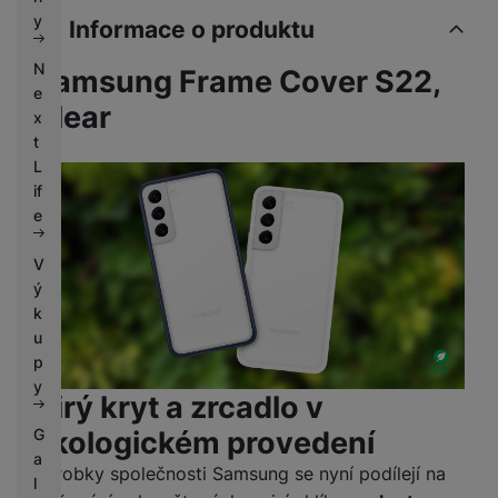
k
e
y
Informace o produktu
y
N
Samsung Frame Cover S22,
e
Clear
x
t
L
if
e
V
ý
k
u
p
y
Čirý kryt a zrcadlo v
ekologickém provedení
G
a
Výrobky společnosti Samsung se nyní podílejí na
l