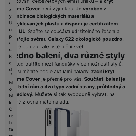
snižování celosvětových emisí uhlíku – a
kryt
a
Frame Cover
není výjimkou. Je
vyroben z
x
kombinace biologických materiálů a
y
U
recyklovaných plastů a disponuje certifikátem
n
BIO UL
. Staňte se součástí udržitelného řešení a
p
dopřejte svému Galaxy S22 ekologické pouzdro
,
a
které pomalu, ale jistě mění svět.
c
Jedno balení, dva různé styly
k
e
Pokud patříte mezi fanoušky více možností stylů,
d
jež si měníte podle aktuální nálady,
zadní kryt
Frame Cover
je přesně pro vás.
Součástí balení je
M
základní rám a dva typy zadní strany, průhledný a
o
zrcadlový
. Můžete si tak svobodně vybrat, na
bi
který zrovna máte náladu.
le
O
ut
fit
te
rs