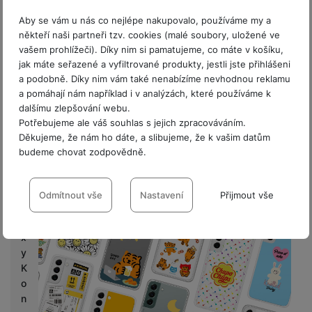
část v rámu za transparentní záda, která vám
s
Aby se vám u nás co nejlépe nakupovalo, používáme my a
vystaví barevné provedení vašeho Galaxy S22 v
někteří naši partneři tzv. cookies (malé soubory, uložené ve
C
plné kráse
.
vašem prohlížeči). Díky nim si pamatujeme, co máte v košíku,
a
Zábava pro kreativní duše
jak máte seřazené a vyfiltrované produkty, jestli jste přihlášeni
s
a podobně. Díky nim vám také nenabízíme nevhodnou reklamu
S hravými a stylovými obrázky si vytvoříte telefon,
h
a pomáhají nám například i v analýzách, které používáme k
který každý okamžitě pozná.
Kryt Frame Cover si
b
dalšímu zlepšování webu.
a
můžete ještě dále přizpůsobit zábavnými,
Potřebujeme ale váš souhlas s jejich zpracováváním.
c
elegantními či značkovými designy pro opravdu
Děkujeme, že nám ho dáte, a slibujeme, že k vašim datům
k
osobitý vzhled.
budeme chovat zodpovědně.
G
Nastavení souhlasů s kategoriemi
a
cookies
Odmítnout vše
Nastavení
Přijmout vše
l
a
Technické
Technické
-
bez těchto cookies náš web nebude fungovat
.
x
VŽDY AKTIVNÍ
y
K
Technické cookies umožňují váš průchod nákupním košíkem,
o
Preferenční a rozšířené funkce
Preferenční a rozšířené funkce
-
abyste nemuseli vše
porovnávání produktů a další nezbytné funkce.
n
nastavovat znovu a abyste se s námi mohli spojit např. pomocí