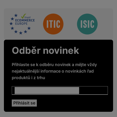
BALENÍ
Sdružení
Hmotnost balení
34 g
Délka balení
15 CM
Šířka balení
7,49 CM
Odběr novinek
Výška balení
1,1 CM
Přihlaste se k odběru novinek a mějte vždy
nejaktuálnější informace o novinkách řad
produktů i z trhu