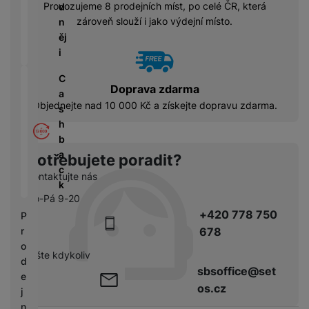
á
P
y
Provozujeme 8 prodejních míst, po celé ČR, která
d
cí
ří
a
zároveň slouží i jako výdejní místo.
n
B
s
s
S
ěj
e
p
l
S
i
z
o
u
D
d
tř
š
C
d
r
Doprava zdarma
e
e
a
i
á
Objednejte nad 10 000 Kč a získejte dopravu zdarma.
bi
n
s
s
t
č
s
h
k
o
e
t
b
y
v
v
a
Potřebujete poradit?
é
C
í
c
S
n
Kontaktujte nás
h
p
k
S
a
y
r
Po-Pá 9-20
D
b
tr
o
+420 778 750
P
d
íj
é
l
678
r
is
e
h
e
o
k
č
o
pište kdykoliv
d
d
k
d
sbsoffice@set
n
e
y
i
os.cz
i
j
n
c
n