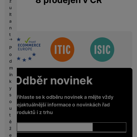
z
u
lt
a
n
t
Sdružení
P
o
d
m
ín
Odběr novinek
k
y
s
Přihlaste se k odběru novinek a mějte vždy
o
nejaktuálnější informace o novinkách řad
u
produktů i z trhu
t
ě
ž
e