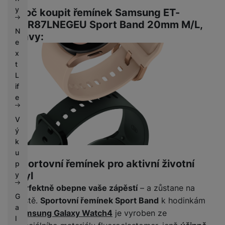
k
e
y
Proč koupit řemínek Samsung ET-
y
SFR87LNEGEU Sport Band 20mm M/L,
N
Navy:
e
x
t
L
if
e
V
ý
k
u
Sportovní řemínek pro aktivní životní
p
styl
y
Perfektně obepne vaše zápěstí
– a zůstane na
G
místě.
Sportovní řemínek Sport Band
k hodinkám
a
Samsung Galaxy Watch4
je vyroben ze
l