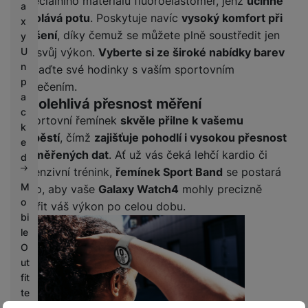
speciálního materiálu fluoroelastomer, jenž
účinně
a
odolává potu
. Poskytuje navíc
vysoký komfort při
x
nošení
, díky čemuž se můžete plně soustředit jen
y
U
na svůj výkon.
Vyberte si ze široké nabídky barev
n
a slaďte své hodinky s vaším sportovním
p
oblečením.
a
Spolehlivá přesnost měření
c
Sportovní řemínek
skvěle přilne k vašemu
k
zápěstí
, čímž
zajišťuje pohodlí i vysokou přesnost
e
naměřených dat
. Ať už vás čeká lehčí kardio či
d
intenzivní trénink,
řemínek Sport Band
se postará
M
o to, aby vaše
Galaxy Watch4
mohly precizně
o
měřit váš výkon po celou dobu.
bi
le
O
ut
fit
te
rs