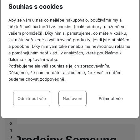
Souhlas s cookies
P
r
Aby se vám u nás co nejlépe nakupovalo, používáme my a
někteří naši partneři tzv. cookies (malé soubory, uložené ve
o
vašem prohlížeči). Díky nim si pamatujeme, co máte v košíku,
fi
jak máte seřazené a vyfiltrované produkty, jestli jste přihlášeni
r
a podobně. Díky nim vám také nenabízíme nevhodnou reklamu
m
Parametry
a pomáhají nám například i v analýzách, které používáme k
y
dalšímu zlepšování webu.
Potřebujeme ale váš souhlas s jejich zpracováváním.
V
Hodnocení
BALENÍ
Děkujeme, že nám ho dáte, a slibujeme, že k vašim datům
ý
budeme chovat zodpovědně.
k
Pro vkládání recenzí je nutné se přihlásit.
Hmotnost balení
35 g
u
Nastavení souhlasů s kategoriemi
p
Délka balení
14,8 CM
cookies
Odmítnout vše
Nastavení
Přijmout vše
n
Recenze
Šířka balení
4,5 CM
í
Technické
Technické
-
bez těchto cookies náš web nebude fungovat
.
b
VŽDY AKTIVNÍ
Nebyla přidána žádná recenze.
Výška balení
1 CM
o
n
Technické cookies umožňují váš průchod nákupním košíkem,
Prodejny Samsung
u