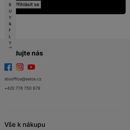
B
U
Y
&
F
L
Y
Sledujte nás
Facebook
Instagram
YouTube
sbsoffice@setos.cz
+420 778 750 678
Vše k nákupu