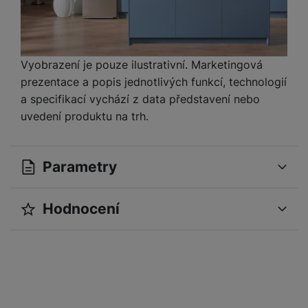
Vyobrazení je pouze ilustrativní. Marketingová
prezentace a popis jednotlivých funkcí, technologií
a specifikací vychází z data představení nebo
uvedení produktu na trh.
Parametry
Hodnocení
OBECNÉ
Pro vkládání recenzí je nutné se přihlásit.
Modelová řada
RB38T607BB1/EF
Sériová řada
RB7300
Recenze
Značka
Samsung