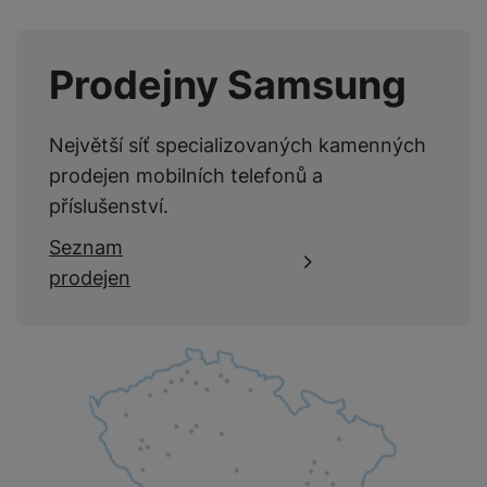
Nebyla přidána žádná recenze.
Umístění
Volně stojící
Typ
Kombinovaná
Prodejny Samsung
Největší síť specializovaných kamenných
prodejen mobilních telefonů a
VLASTNOSTI
příslušenství.
Barva
Černá
Seznam
Délka produktu
65,8 CM
prodejen
Šířka produktu
59,5 CM
Výška produktu
203 CM
Hmotnost produktu
88 kg
Objem lednice
273 LTR
Objem mrazáku
114 LTR