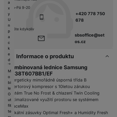
a
Po-Pá 9-20
x
+420 778 750
y
U
678
n
pište kdykoliv
p
sbsoffice@set
a
os.cz
c
k
e
Informace o produktu
d
Kombinovaná lednice Samsung
M
RB38T607BB1/EF
o
Energeticky mimořádně úsporná třída B
bi
Invertorový kompresor s 10letou zárukou
le
Systém True No Frost & chlazení Twin Cooling
O
Optimalizované využití prostoru se systémem
ut
fit
SpaceMax
te
Unikátní zásuvky Optimal Fresh+ a Humidity Fresh
rs