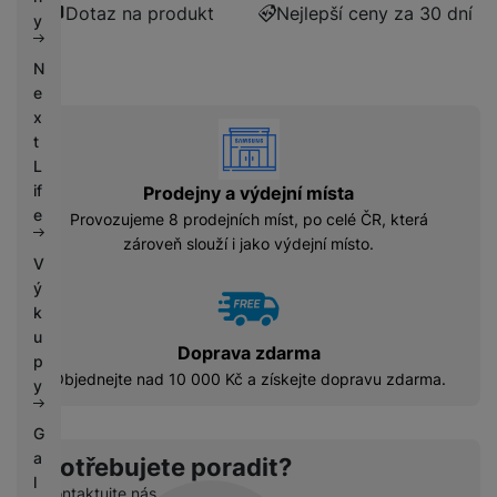
k
Dotaz na produkt
Nejlepší ceny za 30 dní
e
y
y
N
e
x
vyhody
t
L
if
Prodejny a výdejní místa
e
Provozujeme 8 prodejních míst, po celé ČR, která
zároveň slouží i jako výdejní místo.
V
ý
k
u
Doprava zdarma
p
Objednejte nad 10 000 Kč a získejte dopravu zdarma.
y
G
a
Potřebujete poradit?
l
Kontaktujte nás