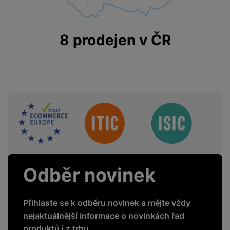
8 prodejen v ČR
FUNKCE
Mobilní aplikace
Ne
Smart funkce
Ne
Sdružení
Led osvětlení
Ano
Twin cooling plus
Ano
Total no frost
Ano
Odběr novinek
Přihlaste se k odběru novinek a mějte vždy
ENERGETICKÉ HODNOTY
nejaktuálnější informace o novinkách řad
produktů i z trhu