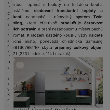
s
distribuci optimální teploty do každého koutu.
Neustálému
sledování konstantní teploty a
C
vlhkosti
napomáhá i důmyslný
systém Twin
a
Cooling
, který efektivně
prodlužuje čerstvost
s
vašich potravin
a brání nežádoucímu mísení pachů
h
a aromat. K uložení každého kousku vždy najdete
b
a
vhodné místo, poněvadž chladnička Samsung
c
RB38T607BB1/EF skýtá
příjemný celkový objem
k
387 l
(273 l lednice, 114 l mrazák).
G
a
l
a
x
y
K
o
n