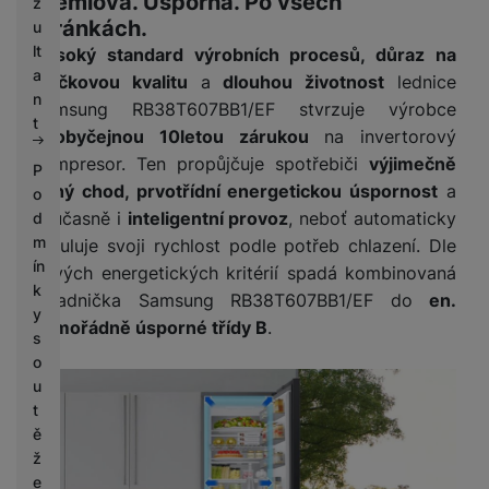
Prémiová. Úsporná. Po všech
z
stránkách.
u
lt
Vysoký standard výrobních procesů, důraz na
a
špičkovou kvalitu
a
dlouhou životnost
lednice
n
Samsung RB38T607BB1/EF stvrzuje výrobce
t
neobyčejnou 10letou zárukou
na invertorový
kompresor. Ten propůjčuje spotřebiči
výjimečně
P
tichý chod, prvotřídní energetickou úspornost
a
o
současně i
inteligentní provoz
, neboť automaticky
d
m
reguluje svoji rychlost podle potřeb chlazení. Dle
ín
nových energetických kritérií spadá kombinovaná
k
chladnička Samsung RB38T607BB1/EF do
en.
y
mimořádně úsporné třídy B
.
s
o
u
t
ě
ž
e