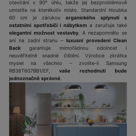
otevírání v 90° úhlu, takže jej bezproblémově
umístíte na kterékoliv místo. Standardní hloubka
60 cm je zárukou
organického splynutí s
ostatními spotřebiči i nábytkem
a zaručuje také
elegantní možnost vestavby
. A nezapomnělo se
ani na zadní stranu –
luxusní provedení Clean
Back
garantuje mimořádnou odolnost i
neuvěřitelně snadné čištění. Výrobce zkrátka
myslel na všechno – zvolíte-li Samsung
RB38T607BB1/EF,
vaše rozhodnutí bude
jednoznačně správné
.