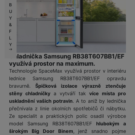
B
U
Y
&
F
L
Y
Chladnička Samsung RB38T607BB1/EF
využívá prostor na maximum.
Technologie SpaceMax využívá prostor v interiéru
lednice Samsung RB38T607BB1/EF opravdu
bravurně.
Špičková izolace výrazně ztenčuje
stěny chladničky
a vytváří tak
více místa pro
uskladnění vašich potravin
. A to aniž by lednička
přečnívala z linie okolních spotřebičů či nábytku.
Ze specialit a praktických polic osadil výrobce
model Samsung RB38T607BB1/EF
hlubokým a
širokým Big Door Binem
, jenž snadno pojme