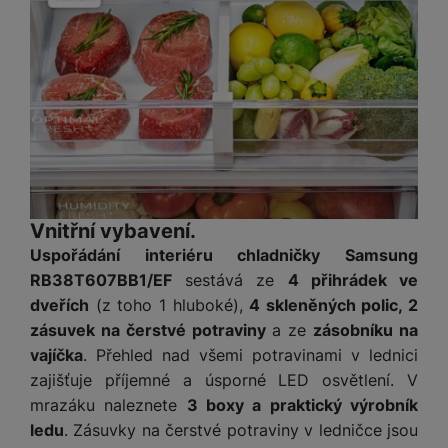
Tyto cookies nám umožňují měření výkonu našeho webu i
Marketingové
Marketingové
-
abychom vás neobtěžovali nevhodnou
našich reklamních kampaní. Jejich pomocí určujeme počet
reklamou
.
návštěv a zdroje návštěv našich internetových stránek. Data
Povoleno
získaná pomocí těchto cookies zpracováváme souhrnně a
anonymně, takže nejsme schopni identifikovat konkrétní
uživatele našeho webu.
Marketingové cookies používáme my nebo naši partneři,
abychom vám mohli zobrazit vhodné obsahy nebo reklamy jak
na našich stránkách, tak na stránkách třetích stran.
Vnitřní vybavení.
Uspořádání interiéru chladničky Samsung
RB38T607BB1/EF
sestává ze
4 přihrádek ve
dveřích
(z toho 1 hluboké),
4 skleněných polic, 2
zásuvek na čerstvé potraviny
a ze
zásobníku na
vajíčka
. Přehled nad všemi potravinami v lednici
zajišťuje příjemné a úsporné LED osvětlení. V
mrazáku naleznete
3 boxy a praktický výrobník
ledu
. Zásuvky na čerstvé potraviny v ledničce jsou