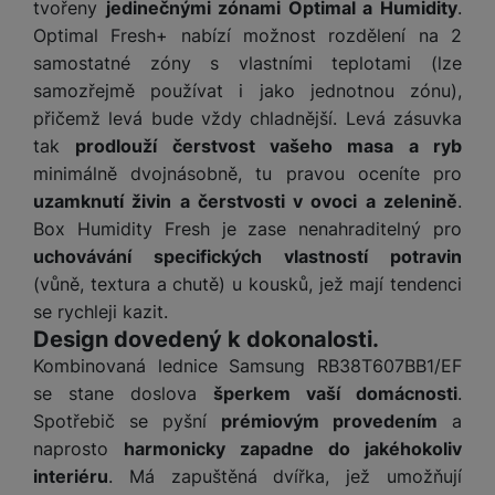
tvořeny
jedinečnými zónami Optimal a Humidity
.
Optimal Fresh+ nabízí možnost rozdělení na 2
samostatné zóny s vlastními teplotami (lze
samozřejmě používat i jako jednotnou zónu),
přičemž levá bude vždy chladnější. Levá zásuvka
tak
prodlouží čerstvost vašeho masa a ryb
minimálně dvojnásobně, tu pravou oceníte pro
uzamknutí živin a čerstvosti v ovoci a zelenině
.
Box Humidity Fresh je zase nenahraditelný pro
uchovávání specifických vlastností potravin
(vůně, textura a chutě) u kousků, jež mají tendenci
se rychleji kazit.
Design dovedený k dokonalosti.
Kombinovaná lednice Samsung RB38T607BB1/EF
se stane doslova
šperkem vaší domácnosti
.
Spotřebič se pyšní
prémiovým provedením
a
naprosto
harmonicky zapadne do jakéhokoliv
interiéru
. Má zapuštěná dvířka, jež umožňují