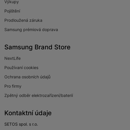
Výkupy
Pojištění
Město výrobce
Praha
Prodloužená záruka
Číslo popisné
2323/14
dovozce
Samsung prémiová doprava
Číslo popisné
2323/14
výrobce
Samsung Brand Store
Země dovozce
Česká Republika
NextLife
Email dovozce
info@samsung.com
Používaní cookies
Ochrana osobních údajů
Pro firmy
Zpětný odběr elektrozařízení/baterií
Kontaktní údaje
SETOS spol. s r.o.