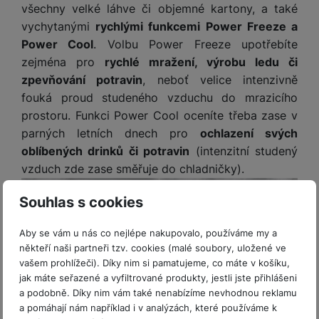
všechny velké láhve či objemné kartony, a také
vychytanými
rychlými funkcemi Power Freeze a
Power Cool
. Volbu Power Freeze upotřebíte
zejména pro
rychlé mražení, výrobu ledu či
zpevňování potravin
, neboť velice intenzivně
fouká proud studeného vzduchu do mrazicího
prostoru. Funkci Power Cool oceníte třeba zase v
parných letních dnech pro
ochlazení svých
oblíbených drinků či potravin
(intenzitní studený
vzduch zde zase směřuje do chladničky).
Souhlas s cookies
Aby se vám u nás co nejlépe nakupovalo, používáme my a
někteří naši partneři tzv. cookies (malé soubory, uložené ve
vašem prohlížeči). Díky nim si pamatujeme, co máte v košíku,
jak máte seřazené a vyfiltrované produkty, jestli jste přihlášeni
a podobně. Díky nim vám také nenabízíme nevhodnou reklamu
a pomáhají nám například i v analýzách, které používáme k