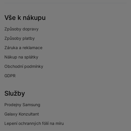
LEGISLATIVNÍ POŽADAVKY
Vše k nákupu
Ulice výrobce
V Parku 2323/14
Způsoby dopravy
Název výrobce
Samsung
Způsoby platby
Městská oblast
Praha
Záruka a reklamace
výrobce
Nákup na splátky
Země výrobce
Česká Republika
Obchodní podmínky
PSČ výrobce
14800
GDPR
Název dovozce
Samsung
Služby
Ulice dovozce
V Parku 2323/14
Městská oblast
Prodejny Samsung
Praha
výrobce
Galaxy Konzultant
Město dovozce
Praha
Lepení ochranných fólií na míru
PSČ dovozce
14800