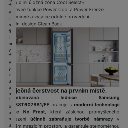
Flexibilní úložná zóna Cool Select+
Šikovné funkce Power Cool a Power Freeze
P
Prémiové a vysoce odolné provedení
r
Zadní design Clean Back
o
fi
r
m
y
V
ý
k
u
p
Báječná čerstvost na prvním místě.
n
Kombinovaná lednice Samsung
í
RB38T607BB1/EF
pracuje s
moderní technologií
b
True No Frost
, která zásluhou promyšleného
o
chlazení
účinně zabraňuje tvorbě námrazy
v
n
u
celém mrazicím prostoru a garantuje stejnoměrnou