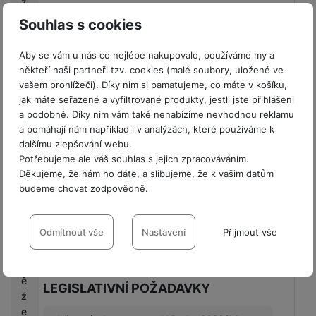
z
u
Verze Wi-Fi
Wi-Fi 5
Souhlas s cookies
lt
a
Aby se vám u nás co nejlépe nakupovalo, používáme my a
n
někteří naši partneři tzv. cookies (malé soubory, uložené ve
t
vašem prohlížeči). Díky nim si pamatujeme, co máte v košíku,
BALENÍ
jak máte seřazené a vyfiltrované produkty, jestli jste přihlášeni
P
a podobně. Díky nim vám také nenabízíme nevhodnou reklamu
o
Hmotnost balení
96 kg
a pomáhají nám například i v analýzách, které používáme k
d
dalšímu zlepšování webu.
m
Délka balení
74 CM
Potřebujeme ale váš souhlas s jejich zpracováváním.
ín
Děkujeme, že nám ho dáte, a slibujeme, že k vašim datům
Šířka balení
63,7 CM
k
budeme chovat zodpovědně.
y
Výška balení
209 CM
Nastavení souhlasů s kategoriemi
s
cookies
Odmítnout vše
Nastavení
Přijmout vše
o
u
Technické
Technické
-
bez těchto cookies náš web nebude fungovat
.
t
VŽDY AKTIVNÍ
ě
LEGISLATIVNÍ POŽADAVKY
ž
e
Technické cookies umožňují váš průchod nákupním košíkem,