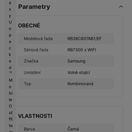
a
Parametry
x
y
U
OBECNÉ
n
p
Modelová řada
RB38C607AB1/EF
a
c
Sériová řada
RB7300 s WIFI
k
e
Značka
Samsung
d
Umístění
Volně stojící
M
Typ
Kombinovaná
o
bi
le
O
ut
VLASTNOSTI
fit
te
Barva
Černá
rs