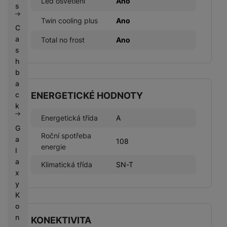
Led osvětlení
Ano
s
Twin cooling plus
Ano
C
a
Total no frost
Ano
s
h
b
a
ENERGETICKÉ HODNOTY
c
k
Energetická třída
A
G
Roční spotřeba
a
108
energie
l
a
Klimatická třída
SN-T
x
y
K
o
n
KONEKTIVITA