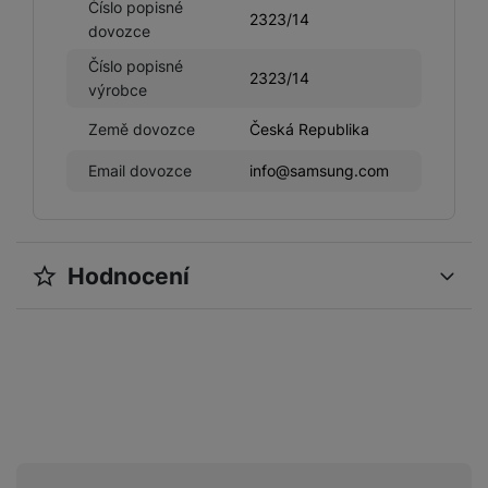
Číslo popisné
2323/14
dovozce
Číslo popisné
2323/14
výrobce
Země dovozce
Česká Republika
Email dovozce
info@samsung.com
Hodnocení
Pro vkládání recenzí je nutné se přihlásit.
Recenze
Nebyla přidána žádná recenze.