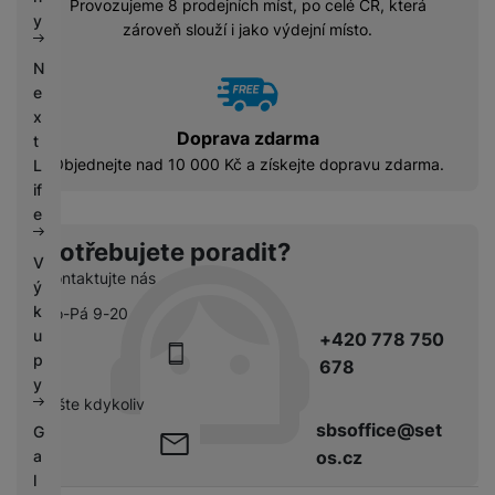
Provozujeme 8 prodejních míst, po celé ČR, která
k
e
y
zároveň slouží i jako výdejní místo.
y
N
e
x
Doprava zdarma
t
Objednejte nad 10 000 Kč a získejte dopravu zdarma.
L
if
e
Potřebujete poradit?
V
Kontaktujte nás
ý
k
Po-Pá 9-20
u
+420 778 750
p
678
y
pište kdykoliv
sbsoffice@set
G
a
os.cz
l