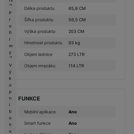
Délka produktu
65,8 CM
P
r
Šířka produktu
59,5 CM
o
Výška produktu
203 CM
fi
r
Hmotnost produktu
93 kg
m
y
Objem lednice
273 LTR
V
Objem mrazáku
114 LTR
ý
k
u
p
FUNKCE
n
í
b
Mobilní aplikace
Ano
o
Smart funkce
Ano
n
u