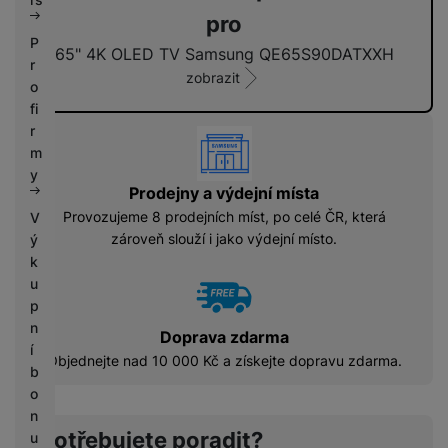
n
e
pro
o
p
P
v
o
65" 4K OLED TV Samsung QE65S90DATXXH
r
n
u
zobrazit
o
í
ž
-
fi
it
j
é
r
vyhody
a
m
k
y
o
Prodejny a výdejní místa
n
Provozujeme 8 prodejních míst, po celé ČR, která
V
o
zároveň slouží i jako výdejní místo.
ý
v
é
k
u
p
n
Doprava zdarma
í
Objednejte nad 10 000 Kč a získejte dopravu zdarma.
b
o
n
Potřebujete poradit?
u