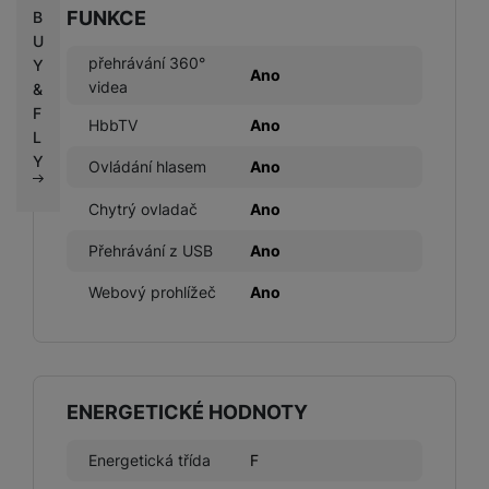
FUNKCE
B
U
přehrávání 360°
Y
Ano
videa
&
F
HbbTV
Ano
L
Y
Ovládání hlasem
Ano
Chytrý ovladač
Ano
Přehrávání z USB
Ano
Webový prohlížeč
Ano
ENERGETICKÉ HODNOTY
Energetická třída
F