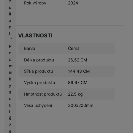
z
Rok výroby
2024
u
lt
a
n
t
VLASTNOSTI
P
Barva
Černá
o
d
Délka produktu
26,52 CM
m
Šířka produktu
144,43 CM
ín
k
Výška produktu
89,67 CM
y
s
Hmotnost produktu
22,5 kg
o
u
Vesa uchycení
300x200mm
t
ě
ž
e