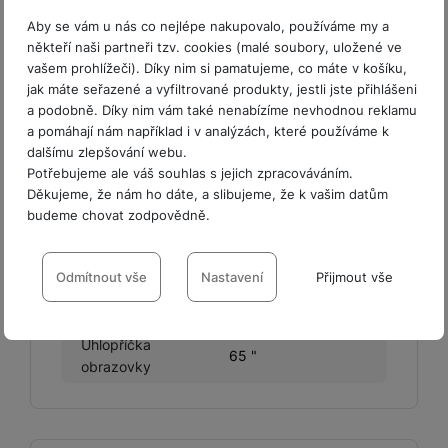
YouTube
Ano
Aby se vám u nás co nejlépe nakupovalo, používáme my a
někteří naši partneři tzv. cookies (malé soubory, uložené ve
vašem prohlížeči). Díky nim si pamatujeme, co máte v košíku,
jak máte seřazené a vyfiltrované produkty, jestli jste přihlášeni
a podobně. Díky nim vám také nenabízíme nevhodnou reklamu
a pomáhají nám například i v analýzách, které používáme k
OBRAZOVKA
dalšímu zlepšování webu.
Potřebujeme ale váš souhlas s jejich zpracováváním.
HDR
Ano
Děkujeme, že nám ho dáte, a slibujeme, že k vašim datům
Maximální rozlišení
budeme chovat zodpovědně.
4K ultra HD
obrazovky
Nastavení souhlasů s kategoriemi
Rozlišení obrazovky
3840 x 2160
cookies
Odmítnout vše
Nastavení
Přijmout vše
Technologie
QLED
Technické
Technické
-
bez těchto cookies náš web nebude fungovat
.
VŽDY AKTIVNÍ
Úhlopříčka
65 "
obrazovky
Technické cookies umožňují váš průchod nákupním košíkem,
Preferenční a rozšířené funkce
Preferenční a rozšířené funkce
-
abyste nemuseli vše
porovnávání produktů a další nezbytné funkce.
nastavovat znovu a abyste se s námi mohli spojit např. pomocí