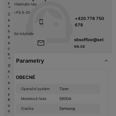
s
Kontaktujte nás
Po-Pá 9-20
C
+420 778 750
a
678
s
h
pište kdykoliv
b
sbsoffice@set
a
os.cz
c
k
Parametry
G
a
l
OBECNÉ
a
x
Operační systém
Tizen
y
Modelová řada
S90DA
K
o
Značka
Samsung
n