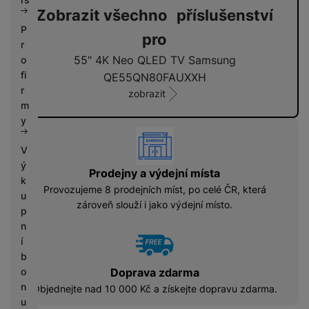
Zobrazit všechno příslušenství
P
pro
r
55" 4K Neo QLED TV Samsung
o
fi
QE55QN80FAUXXH
r
zobrazit
m
y
vyhody
V
ý
Prodejny a výdejní místa
k
Provozujeme 8 prodejních míst, po celé ČR, která
u
zároveň slouží i jako výdejní místo.
p
n
í
b
Doprava zdarma
o
n
Objednejte nad 10 000 Kč a získejte dopravu zdarma.
u