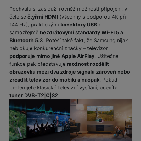
Pochvalu si zaslouží rovněž možnosti připojení, v
čele se
čtyřmi HDMI
(všechny s podporou 4K při
144 Hz), praktickými
konektory USB
a
samozřejmě
bezdrátovými standardy Wi-Fi 5 a
Bluetooth 5.3
. Potěší také fakt, že Samsung nijak
neblokuje konkurenční značky – televizor
podporuje mimo jiné Apple AirPlay
. Užitečné
funkce pak představuje
možnost rozdělit
obrazovku mezi dva zdroje signálu zároveň nebo
zrcadlit televizor do mobilu a naopak
. Pokud
preferujete klasické televizní vysílání, oceníte
tuner DVB-T2|C|S2
.