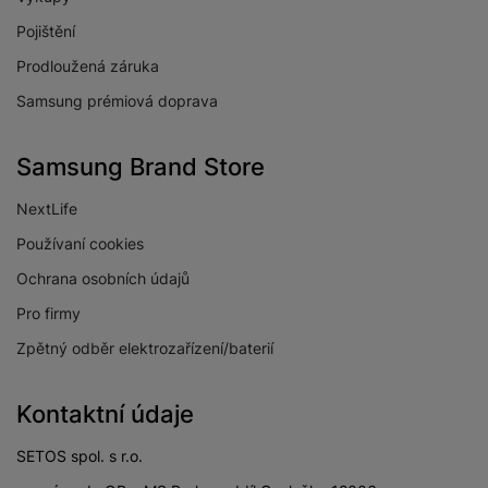
Pojištění
Technologie
QLED
Prodloužená záruka
Úhlopříčka
55 "
obrazovky
Samsung prémiová doprava
Samsung Brand Store
NextLife
PŘÍJEM/VYSÍLÁNÍ
Používaní cookies
Digitální vysílání
Ano
Ochrana osobních údajů
DVB-C
Pro firmy
Digitální vysílání
Ano
DVB-S2
Zpětný odběr elektrozařízení/baterií
Digitální vysílání
Ano
DVB-T2
Kontaktní údaje
SETOS spol. s r.o.