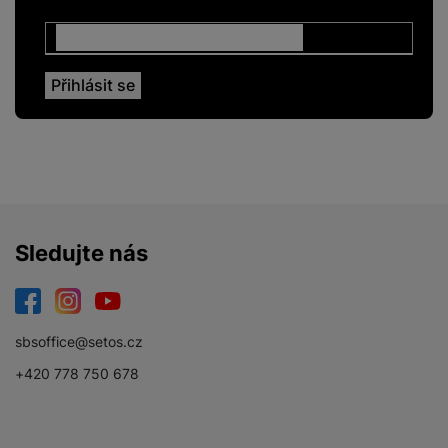
ENERGETICKÉ HODNOTY
Energetická třída
F
Roční spotřeba
76
energie
PODPOROVANÉ APLIKACE
Sledujte nás
Amazon Prime Video
Ano
Apple TV
Ano
Facebook
Instagram
YouTube
Disney+
Ano
sbsoffice@setos.cz
HBO
Ano
+420 778 750 678
Magenta TV
Ano