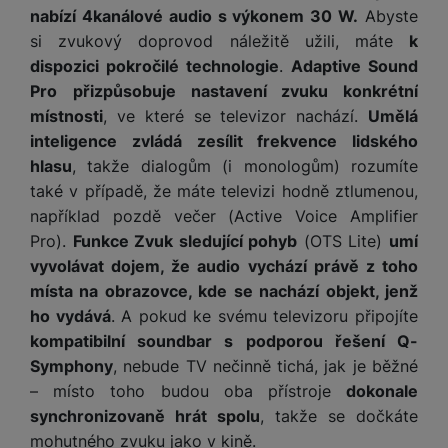
nabízí 4kanálové audio s výkonem 30 W.
Abyste
si zvukový doprovod náležitě užili, máte
k
Tyto cookies nám umožňují měření výkonu našeho webu i
dispozici pokročilé technologie
.
Adaptive Sound
Marketingové
Marketingové
-
abychom vás neobtěžovali nevhodnou
našich reklamních kampaní. Jejich pomocí určujeme počet
Pro
přizpůsobuje nastavení zvuku konkrétní
reklamou
.
návštěv a zdroje návštěv našich internetových stránek. Data
Povoleno
místnosti
, ve které se televizor nachází.
Umělá
získaná pomocí těchto cookies zpracováváme souhrnně a
anonymně, takže nejsme schopni identifikovat konkrétní
inteligence zvládá zesílit frekvence lidského
uživatele našeho webu.
hlasu
, takže dialogům (i monologům) rozumíte
Marketingové cookies používáme my nebo naši partneři,
také v případě, že máte televizi hodně ztlumenou,
abychom vám mohli zobrazit vhodné obsahy nebo reklamy jak
na našich stránkách, tak na stránkách třetích stran.
například pozdě večer (Active Voice Amplifier
Pro).
Funkce Zvuk sledující pohyb
(OTS Lite)
umí
vyvolávat dojem, že audio vychází právě z toho
místa na obrazovce, kde se nachází objekt, jenž
ho vydává
. A pokud ke svému televizoru připojíte
kompatibilní soundbar s podporou řešení Q-
Symphony
, nebude TV nečinně tichá, jak je běžné
– místo toho budou oba přístroje
dokonale
synchronizovaně hrát spolu
, takže se dočkáte
mohutného zvuku jako v kině.