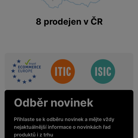
FUNKCE
přehrávání 360°
8 prodejen v ČR
Ano
videa
Mobilní aplikace
Ano
HbbTV
Ano
Ovládání hlasem
Ano
Sdružení
One Connect Box
Ne
Chytrý ovladač
Ano
Přehrávání z USB
Ano
Odběr novinek
Webový prohlížeč
Ano
Přihlaste se k odběru novinek a mějte vždy
nejaktuálnější informace o novinkách řad
produktů i z trhu