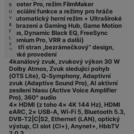
Booster Pro, režim FilmMaker
B
Speciální funkce a režimy pro hráče
U
(Automatický herní režim + Ultraširoké
Y
&
zobrazení a Gaming Hub, Game Motion
F
Plus, Dynamic Black EQ, FreeSync
L
Premium Pro, VRR a další)
Y
Ze tří stran „bezrámečkový“ design,
tenké provedení
4kanálový zvuk, zvukový výkon 30 W
Dolby Atmos, Zvuk sledující pohyb
(OTS Lite), Q-Symphony, Adaptivní
zvuk (Adaptive Sound Pro), AI aktivní
zesílení hlasu (Active Voice Amplifier
Pro), 360° audio
4× HDMI (z toho 4× 4K 144 Hz), HDMI
eARC, 2× USB-A, Wi-Fi 5, Bluetooth 5.3,
DVB-T2|C|S2, Ethernet (LAN), optický
výstup, CI slot (CI+), Anynet+, HbbTV
2.0.3