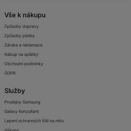
Netflix
Ano
O2 TV
Ano
Vše k nákupu
Skylink Live TV
Ano
Způsoby dopravy
Voyo
Ano
Způsoby platby
Záruka a reklamace
Xbox Game Pass
Ano
Nákup na splátky
YouTube
Ano
Obchodní podmínky
GDPR
OBRAZOVKA
Služby
HDR
Ano
Prodejny Samsung
Galaxy Konzultant
Maximální rozlišení
4K ultra HD
obrazovky
Lepení ochranných fólií na míru
Rozlišení obrazovky
3840 x 2160
Výkupy