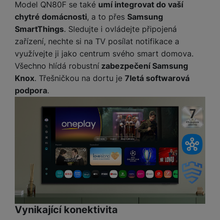
Model QN80F se také
umí integrovat do vaší
chytré domácnosti
, a to přes
Samsung
SmartThings
. Sledujte i ovládejte připojená
zařízení, nechte si na TV posílat notifikace a
využívejte ji jako centrum svého smart domova.
Všechno hlídá robustní
zabezpečení Samsung
Knox
. Třešničkou na dortu je
7letá softwarová
podpora
.
Vynikající konektivita