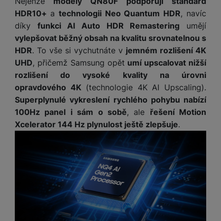
Nejenže
modely QN80F podporují standard
HDR10+
a
technologii Neo Quantum HDR
, navíc
díky
funkci AI Auto HDR Remastering
umějí
vylepšovat běžný obsah na kvalitu srovnatelnou s
HDR
. To vše si vychutnáte v
jemném rozlišení 4K
UHD
, přičemž Samsung opět
umí upscalovat nižší
rozlišení do vysoké kvality na úrovni
opravdového 4K
(technologie 4K AI Upscaling).
Superplynulé vykreslení rychlého pohybu nabízí
100Hz panel i sám o sobě
, ale
řešení Motion
Xcelerator 144 Hz plynulost ještě zlepšuje
.