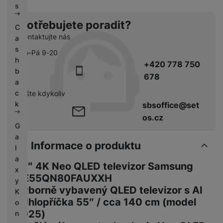
s
Potřebujete poradit?
C
Kontaktujte nás
a
s
Po-Pá 9-20
h
+420 778 750
b
678
a
c
pište kdykoliv
k
sbsoffice@set
os.cz
G
a
Informace o produktu
l
a
55″ 4K Neo QLED televizor Samsung
x
QE55QN80FAUXXH
y
Výborně vybavený QLED televizor s AI
K
| Úhlopříčka 55″ / cca 140 cm (model
o
2025)
n