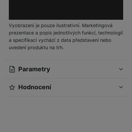
Vyobrazení je pouze ilustrativní. Marketingová
prezentace a popis jednotlivých funkcí, technologií
a specifikací vychází z data představení nebo
uvedení produktu na trh.
Parametry
Hodnocení
OBECNÉ
Pro vkládání recenzí je nutné se přihlásit.
Operační systém
Tizen
Modelová řada
QN80F
Recenze
Značka
Samsung