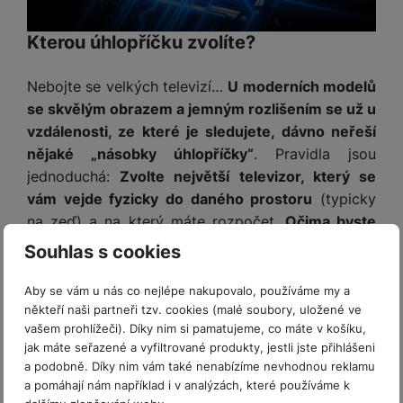
Kterou úhlopříčku zvolíte?
Nebojte se velkých televizí…
U moderních modelů
se skvělým obrazem a jemným rozlišením se už u
vzdálenosti, ze které je sledujete, dávno neřeší
nějaké „násobky úhlopříčky“
. Pravidla jsou
jednoduchá:
Zvolte největší televizor, který se
vám vejde fyzicky do daného prostoru
(typicky
na zeď) a na který máte rozpočet.
Očima byste
pokud možno měli obsáhnout celý obraz
Souhlas s cookies
(nekroutit hlavou), a hlavně hlavu nezaklánět (kvůli
krční páteři). Jinak je ale
žádoucí, aby obří
Aby se vám u nás co nejlépe nakupovalo, používáme my a
televizor vyplnil vaše zorné pole
. Díky mimořádně
někteří naši partneři tzv. cookies (malé soubory, uložené ve
vašem prohlížeči). Díky nim si pamatujeme, co máte v košíku,
elegantnímu, prakticky bezrámečkovému
jak máte seřazené a vyfiltrované produkty, jestli jste přihlášeni
designu NeoSlim
je navíc tato ultratenká televize
a podobně. Díky nim vám také nenabízíme nevhodnou reklamu
ozdobou jakékoli místnosti.
Samsung Neo QLED
a pomáhají nám například i v analýzách, které používáme k
TV QN80F je dostupný v následujících