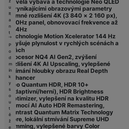
z
Skvělá výbava a technologie Neo QLED
u
s vynikajícími obrazovými parametry
lt
Jemné rozlišení 4K (3 840 × 2 160 px),
a
100Hz panel, obnovovací frekvence až
n
144Hz
t
Technologie Motion Xcelerator 144 Hz
zvyšuje plynulost v rychlých scénách a
P
hrách
o
Procesor NQ4 AI Gen2, zvýšení
d
rozlišení 4K AI Upscaling, vylepšené
m
vnímání hloubky obrazu Real Depth
ín
k
Enhancer
y
Neo Quantum HDR, HDR 10+
s
(adaptivní/herní), HDR Brightness
o
Optimizer, vylepšení na kvalitu HDR
u
pomocí AI Auto HDR Remastering,
t
kontrast Quantum Matrix Technology
ě
Core, lokální stmívání Supreme UHD
ž
Dimming, vylepšené barvy Color
e