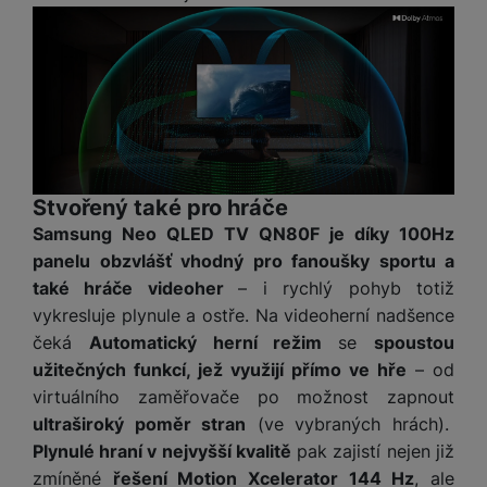
Stvořený také pro hráče
Samsung Neo QLED TV QN80F je díky 100Hz
panelu obzvlášť vhodný pro fanoušky sportu a
také hráče videoher
– i rychlý pohyb totiž
vykresluje plynule a ostře. Na videoherní nadšence
čeká
Automatický herní režim
se
spoustou
užitečných funkcí, jež využijí přímo ve hře
– od
virtuálního zaměřovače po možnost zapnout
ultraširoký poměr stran
(ve vybraných hrách).
Plynulé hraní v nejvyšší kvalitě
pak zajistí nejen již
zmíněné
řešení Motion Xcelerator 144 Hz
, ale