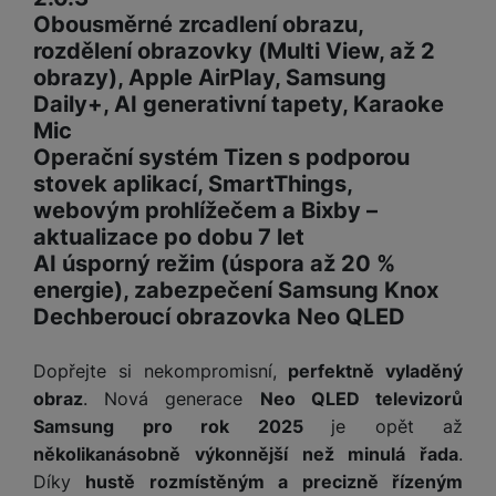
Obousměrné zrcadlení obrazu,
rozdělení obrazovky (Multi View, až 2
obrazy), Apple AirPlay, Samsung
Daily+, AI generativní tapety, Karaoke
Mic
Operační systém Tizen s podporou
stovek aplikací, SmartThings,
webovým prohlížečem a Bixby –
aktualizace po dobu 7 let
AI úsporný režim (úspora až 20 %
energie), zabezpečení Samsung Knox
Dechberoucí obrazovka Neo QLED
Dopřejte si nekompromisní,
perfektně vyladěný
obraz
. Nová generace
Neo QLED televizorů
Samsung pro rok 2025
je opět až
několikanásobně výkonnější než minulá řada
.
Díky
hustě rozmístěným a precizně řízeným