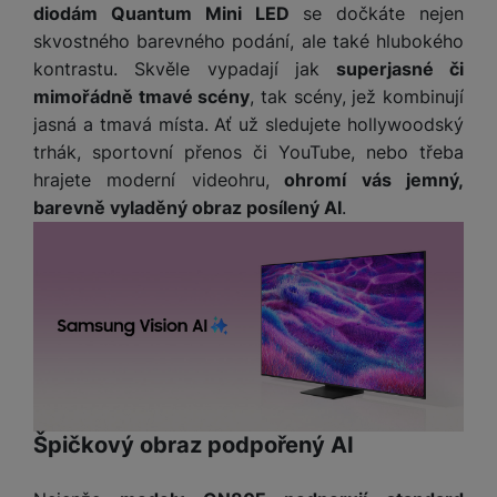
diodám Quantum Mini LED
se dočkáte nejen
skvostného barevného podání, ale také hlubokého
kontrastu. Skvěle vypadají jak
superjasné či
mimořádně tmavé scény
, tak scény, jež kombinují
jasná a tmavá místa. Ať už sledujete hollywoodský
trhák, sportovní přenos či YouTube, nebo třeba
hrajete moderní videohru,
ohromí vás jemný,
barevně vyladěný obraz posílený AI
.
Špičkový obraz podpořený AI