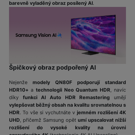
barevně vyladěný obraz posílený AI
.
Špičkový obraz podpořený AI
Nejenže
modely QN80F podporují standard
HDR10+
a
technologii Neo Quantum HDR
, navíc
díky
funkci AI Auto HDR Remastering
umějí
vylepšovat běžný obsah na kvalitu srovnatelnou s
HDR
. To vše si vychutnáte v
jemném rozlišení 4K
UHD
, přičemž Samsung opět
umí upscalovat nižší
rozlišení do vysoké kvality na úrovni
opravdového 4K
(technologie 4K AI Upscaling).