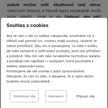
pokud možno měli obsáhnout celý obraz
(nekroutit hlavou), a hlavně hlavu nezaklánět (kvůli
krční páteři). Jinak je ale
žádoucí, aby obří
televizor vyplnil vaše zorné pole
. Díky mimořádně
Souhlas s cookies
elegantnímu, prakticky bezrámečkovému
designu NeoSlim
je navíc tato ultratenká televize
Aby se vám u nás co nejlépe nakupovalo, používáme my a
ozdobou jakékoli místnosti.
Samsung Neo QLED
někteří naši partneři tzv. cookies (malé soubory, uložené ve
vašem prohlížeči). Díky nim si pamatujeme, co máte v košíku,
TV QN80F je dostupný v následujících
jak máte seřazené a vyfiltrované produkty, jestli jste přihlášeni
úhlopříčkách.
a podobně. Díky nim vám také nenabízíme nevhodnou reklamu
50″ model má trochu nižší verzi panelu, větší
a pomáhají nám například i v analýzách, které používáme k
modely mají shodnou výbavu.
50″
|
55″
|
65″
|
dalšímu zlepšování webu.
75″
|
85″
|
100″
Potřebujeme ale váš souhlas s jejich zpracováváním.
Děkujeme, že nám ho dáte, a slibujeme, že k vašim datům
budeme chovat zodpovědně.
Nastavení souhlasů s kategoriemi
cookies
Odmítnout vše
Nastavení
Přijmout vše
Technické
Technické
-
bez těchto cookies náš web nebude fungovat
.