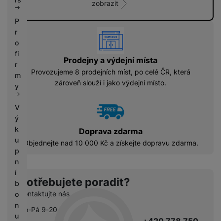
zobrazit
P
vyhody
r
o
fi
Prodejny a výdejní místa
r
Provozujeme 8 prodejních míst, po celé ČR, která
m
zároveň slouží i jako výdejní místo.
y
V
ý
k
Doprava zdarma
u
Objednejte nad 10 000 Kč a získejte dopravu zdarma.
p
n
í
Potřebujete poradit?
b
Kontaktujte nás
o
n
Po-Pá 9-20
u
+420 778 750