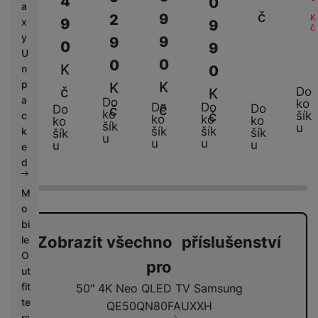
4
0
0
a
č
9
2
K
x
9
9
9
č
y
9
9
0
9
9
U
0
0
K
n
0
0
p
K
K
č
Do
K
K
a
Do
ko
Do
Do
Do
č
č
Do
ko
č
šík
c
ko
ko
č
ko
ko
šík
u
šík
šík
k
šík
šík
u
u
u
u
u
e
d
M
o
bi
Zobrazit všechno příslušenství
le
O
pro
ut
fit
50" 4K Neo QLED TV Samsung
te
QE50QN80FAUXXH
rs