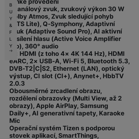
tenké provedení
B
4kanálový zvuk, zvukový výkon 30 W
U
Dolby Atmos, Zvuk sledující pohyb
Y
(OTS Lite), Q-Symphony, Adaptivní
&
zvuk (Adaptive Sound Pro), AI aktivní
F
zesílení hlasu (Active Voice Amplifier
L
Pro), 360° audio
Y
4× HDMI (z toho 4× 4K 144 Hz), HDMI
eARC, 2× USB-A, Wi-Fi 5, Bluetooth 5.3,
DVB-T2|C|S2, Ethernet (LAN), optický
výstup, CI slot (CI+), Anynet+, HbbTV
2.0.3
Obousměrné zrcadlení obrazu,
rozdělení obrazovky (Multi View, až 2
obrazy), Apple AirPlay, Samsung
Daily+, AI generativní tapety, Karaoke
Mic
Operační systém Tizen s podporou
stovek aplikací, SmartThings,