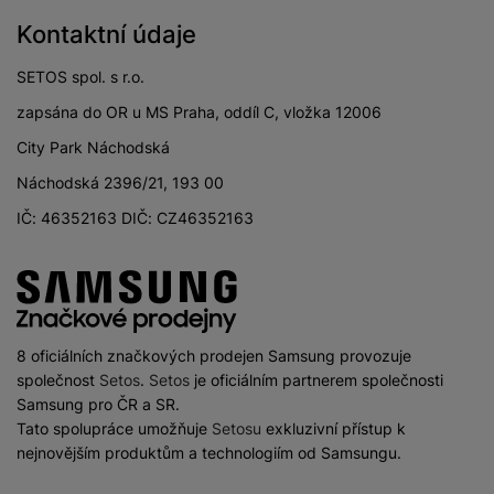
Ano
DVB-T2
Kontaktní údaje
SETOS spol. s r.o.
zapsána do OR u MS Praha, oddíl C, vložka 12006
KONEKTIVITA
City Park Náchodská
Náchodská 2396/21, 193 00
Verze bluetooth
Bluetooth 5.3
IČ: 46352163 DIČ: CZ46352163
Verze Wi-Fi
Wi-Fi 5
HDMI
Ano
Paměťová karta
Ne
USB-C
Ne
8 oficiálních značkových prodejen Samsung provozuje
společnost
Setos
.
Setos
je oficiálním partnerem společnosti
USB OTG
Ne
Samsung pro ČR a SR.
Tato spolupráce umožňuje
Setosu
exkluzivní přístup k
Ethernet (LAN)
Ano
nejnovějším produktům a technologiím od Samsungu.
HDMI ARC
Ano