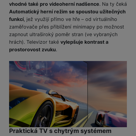
vhodné také pro videoherní nadšence
. Na ty čeká
Automatický herní režim se spoustou užitečných
funkcí
, jež využijí přímo ve hře – od virtuálního
zaměřovače přes přiblížení minimapy po možnost
zapnout ultraširoký poměr stran (ve vybraných
hrách). Televizor také
vylepšuje kontrast a
prostorovost zvuku
.
Praktická TV s chytrým systémem