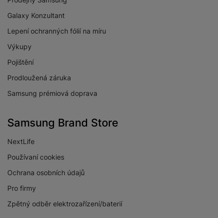
Galaxy Konzultant
Maximální rozlišení
4K ultra HD
obrazovky
Lepení ochranných fólií na míru
Rozlišení obrazovky
3840 x 2160
Výkupy
Pojištění
Technologie
QLED
Prodloužená záruka
Úhlopříčka
50 "
obrazovky
Samsung prémiová doprava
Samsung Brand Store
NextLife
PŘÍJEM/VYSÍLÁNÍ
Používaní cookies
Digitální vysílání
Ano
Ochrana osobních údajů
DVB-C
Pro firmy
Digitální vysílání
Ano
DVB-S2
Zpětný odběr elektrozařízení/baterií
Digitální vysílání