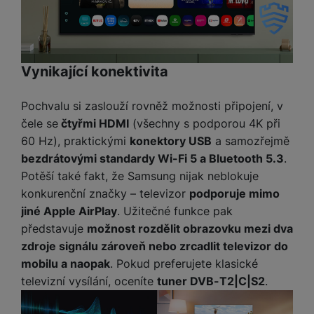
Vynikající konektivita
Pochvalu si zaslouží rovněž možnosti připojení, v
čele se
čtyřmi HDMI
(všechny s podporou 4K při
60 Hz), praktickými
konektory USB
a samozřejmě
bezdrátovými standardy Wi-Fi 5 a Bluetooth 5.3
.
Potěší také fakt, že Samsung nijak neblokuje
konkurenční značky – televizor
podporuje mimo
jiné Apple AirPlay
. Užitečné funkce pak
představuje
možnost rozdělit obrazovku mezi dva
zdroje signálu zároveň nebo zrcadlit televizor do
mobilu a naopak
. Pokud preferujete klasické
televizní vysílání, oceníte
tuner DVB-T2|C|S2
.