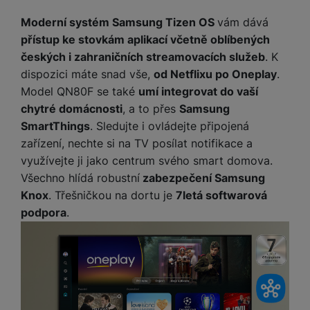
Moderní systém Samsung Tizen OS
vám dává
přístup ke stovkám aplikací včetně oblíbených
českých i zahraničních streamovacích služeb
. K
dispozici máte snad vše,
od Netflixu po Oneplay
.
Model QN80F se také
umí integrovat do vaší
chytré domácnosti
, a to přes
Samsung
SmartThings
. Sledujte i ovládejte připojená
zařízení, nechte si na TV posílat notifikace a
využívejte ji jako centrum svého smart domova.
Všechno hlídá robustní
zabezpečení Samsung
Knox
. Třešničkou na dortu je
7letá softwarová
podpora
.