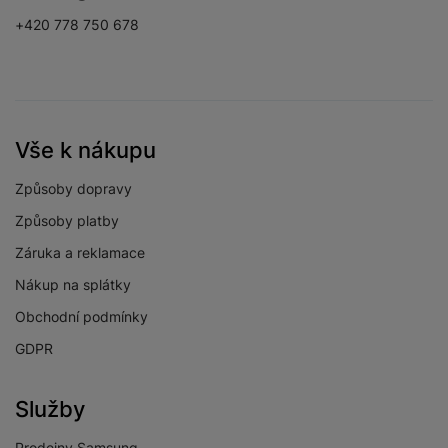
HBO
Ano
+420 778 750 678
Magenta TV
Ano
Netflix
Ano
O2 TV
Ano
Vše k nákupu
Skylink Live TV
Ano
Způsoby dopravy
Voyo
Ano
Způsoby platby
Záruka a reklamace
Xbox Game Pass
Ano
Nákup na splátky
YouTube
Ano
Obchodní podmínky
GDPR
OBRAZOVKA
Služby
HDR
Ano
Prodejny Samsung