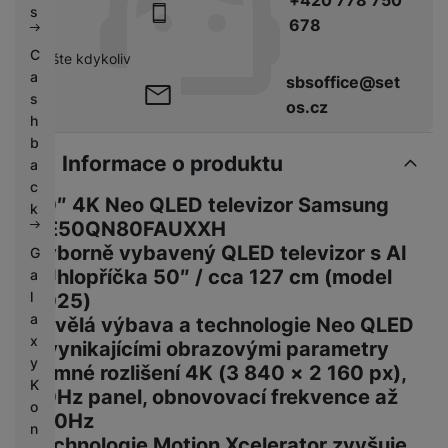
s
678
C
pište kdykoliv
a
sbsoffice@set
s
os.cz
h
b
Informace o produktu
a
c
50″ 4K Neo QLED televizor Samsung
k
QE50QN80FAUXXH
Výborně vybavený QLED televizor s AI
G
| Úhlopříčka 50″ / cca 127 cm (model
a
l
2025)
a
Skvělá výbava a technologie Neo QLED
x
s vynikajícími obrazovými parametry
y
Jemné rozlišení 4K (3 840 × 2 160 px),
K
50Hz panel, obnovovací frekvence až
o
100Hz
n
Technologie Motion Xcelerator zvyšuje