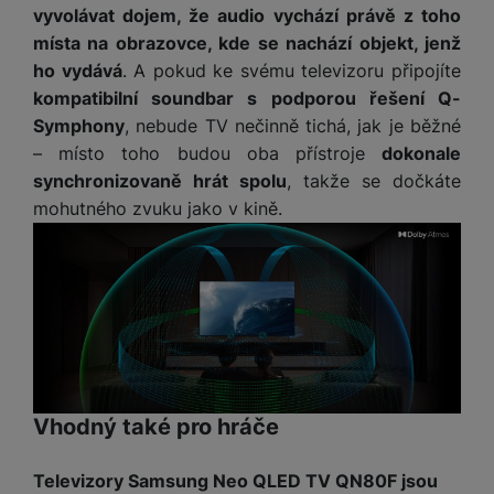
vyvolávat dojem, že audio vychází právě z toho
abychom vám mohli zobrazit vhodné obsahy nebo reklamy jak
místa na obrazovce, kde se nachází objekt, jenž
na našich stránkách, tak na stránkách třetích stran.
ho vydává
. A pokud ke svému televizoru připojíte
kompatibilní soundbar s podporou řešení Q-
Symphony
, nebude TV nečinně tichá, jak je běžné
– místo toho budou oba přístroje
dokonale
synchronizovaně hrát spolu
, takže se dočkáte
mohutného zvuku jako v kině.
Vhodný také pro hráče
Televizory Samsung Neo QLED TV QN80F jsou