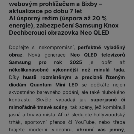
webovým prohlížečem a Bixby –
aktualizace po dobu 7 let
AI úsporný režim (úspora až 20 %
energie), zabezpečení Samsung Knox
Dechberoucí obrazovka Neo QLED
Dopřejte si nekompromisní,
perfektně vyladěný
obraz
. Nová generace
Neo QLED televizorů
Samsung pro rok 2025
je opět až
několikanásobně výkonnější než minulá řada
.
Díky
hustě rozmístěným a precizně řízeným
diodám Quantum Mini LED
se dočkáte nejen
skvostného barevného podání, ale také hlubokého
kontrastu. Skvěle vypadají jak
superjasné či
mimořádně tmavé scény
, tak scény, jež kombinují
jasná a tmavá místa. Ať už sledujete hollywoodský
trhák, sportovní přenos či YouTube, nebo třeba
hrajete moderní videohru,
ohromí vás jemný,