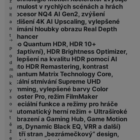
z
plynulost v rychlých scénách a hrách
u
Procesor NQ4 AI Gen2, zvýšení
lt
rozlišení 4K AI Upscaling, vylepšené
a
vnímání hloubky obrazu Real Depth
n
t
Enhancer
Neo Quantum HDR, HDR 10+
P
(adaptivní), HDR Brightness Optimizer,
o
vylepšení na kvalitu HDR pomocí AI
d
Auto HDR Remastering, kontrast
m
Quantum Matrix Technology Core,
ín
lokální stmívání Supreme UHD
k
Dimming, vylepšené barvy Color
y
Booster Pro, režim FilmMaker
s
Speciální funkce a režimy pro hráče
o
u
(Automatický herní režim + Ultraširoké
t
zobrazení a Gaming Hub, Game Motion
ě
Plus, Dynamic Black EQ, VRR a další)
ž
Ze tří stran „bezrámečkový“ design,
e