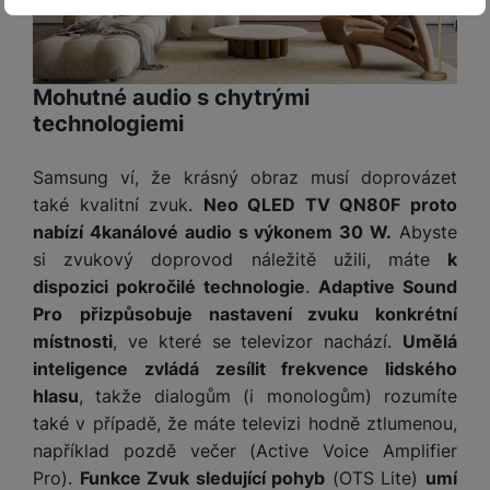
VŽDY AKTIVNÍ
Technické cookies umožňují váš průchod nákupním košíkem,
Preferenční a rozšířené funkce
Preferenční a rozšířené funkce
-
abyste nemuseli vše
porovnávání produktů a další nezbytné funkce.
Mohutné audio s chytrými
nastavovat znovu a abyste se s námi mohli spojit např. pomocí
technologiemi
chatu
.
Povoleno
Samsung ví, že krásný obraz musí doprovázet
také kvalitní zvuk.
Neo QLED TV QN80F proto
Díky těmto cookies vám práci s naším webem dokážeme ještě
nabízí 4kanálové audio s výkonem 30 W.
Abyste
Analytické
Analytické
-
abychom věděli, jak se na webu chováte, a mohli
zpříjemnit. Dokážeme si zapamatovat vaše nastavení, mohou
si zvukový doprovod náležitě užili, máte
k
náš web dále zlepšovat
.
vám pomoci s vyplňováním formulářů, umožní nám zobrazit
dispozici pokročilé technologie
.
Adaptive Sound
Povoleno
služby jako je chat a podobně.
Pro
přizpůsobuje nastavení zvuku konkrétní
místnosti
, ve které se televizor nachází.
Umělá
Tyto cookies nám umožňují měření výkonu našeho webu i
inteligence zvládá zesílit frekvence lidského
Marketingové
Marketingové
-
abychom vás neobtěžovali nevhodnou
našich reklamních kampaní. Jejich pomocí určujeme počet
hlasu
, takže dialogům (i monologům) rozumíte
reklamou
.
návštěv a zdroje návštěv našich internetových stránek. Data
Povoleno
také v případě, že máte televizi hodně ztlumenou,
získaná pomocí těchto cookies zpracováváme souhrnně a
anonymně, takže nejsme schopni identifikovat konkrétní
například pozdě večer (Active Voice Amplifier
uživatele našeho webu.
Pro).
Funkce Zvuk sledující pohyb
(OTS Lite)
umí
Marketingové cookies používáme my nebo naši partneři,