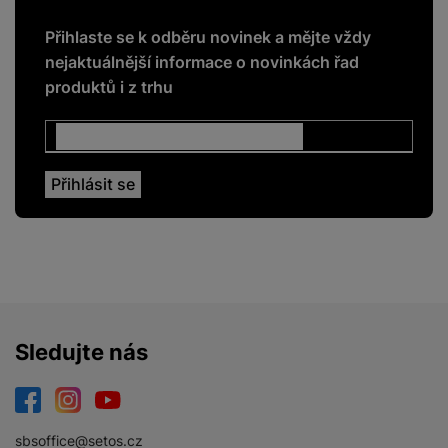
Přihlaste se k odběru novinek a mějte vždy
nejaktuálnější informace o novinkách řad
produktů i z trhu
ENERGETICKÉ HODNOTY
Energetická třída
G
Roční spotřeba
68
energie
PODPOROVANÉ APLIKACE
Sledujte nás
Amazon Prime Video
Ano
Apple TV
Ano
Facebook
Instagram
YouTube
Disney+
Ano
sbsoffice@setos.cz