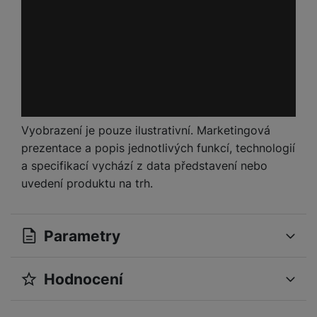
Vyobrazení je pouze ilustrativní. Marketingová
prezentace a popis jednotlivých funkcí, technologií
a specifikací vychází z data představení nebo
uvedení produktu na trh.
Parametry
Hodnocení
OBECNÉ
Pro vkládání recenzí je nutné se přihlásit.
Operační systém
Tizen