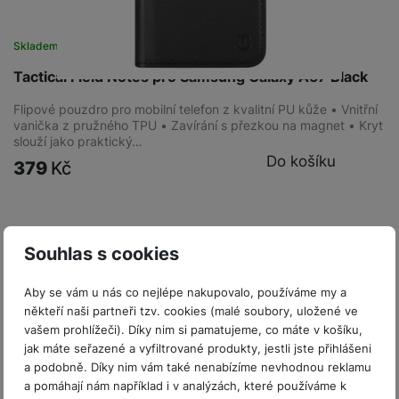
Skladem
na 3 prodejnách
Tactical Field Notes pro Samsung Galaxy A57 Black
Flipové pouzdro pro mobilní telefon z kvalitní PU kůže • Vnitřní
vanička z pružného TPU • Zavírání s přezkou na magnet • Kryt
slouží jako praktický…
Do košíku
379
Kč
Souhlas s cookies
Aby se vám u nás co nejlépe nakupovalo, používáme my a
někteří naši partneři tzv. cookies (malé soubory, uložené ve
vašem prohlížeči). Díky nim si pamatujeme, co máte v košíku,
jak máte seřazené a vyfiltrované produkty, jestli jste přihlášeni
a podobně. Díky nim vám také nenabízíme nevhodnou reklamu
a pomáhají nám například i v analýzách, které používáme k