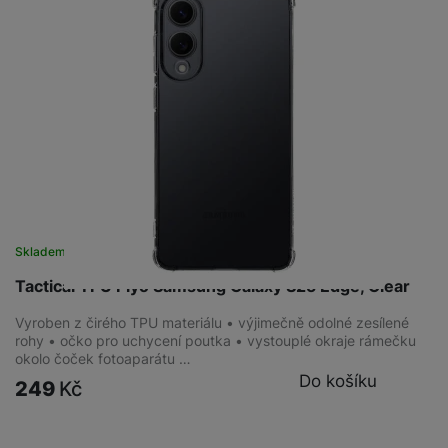
Skladem
na 3 prodejnách
Tactical TPU Plyo Samsung Galaxy S25 Edge, Clear
Vyroben z čirého TPU materiálu • výjimečně odolné zesílené
rohy • očko pro uchycení poutka • vystouplé okraje rámečku
okolo čoček fotoaparátu …
Do košíku
249
Kč