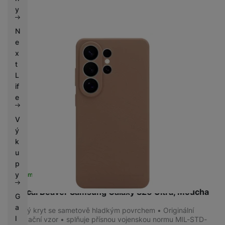
k
e
y
y
N
e
x
t
L
if
e
V
ý
k
u
p
y
Skladem
na 4 prodejnách
Tactical Beaver Samsung Galaxy S26 Ultra, Moucha
G
a
Odolný kryt se sametově hladkým povrchem • Originální
l
lokalizační vzor • splňuje přísnou vojenskou normu MIL-STD-