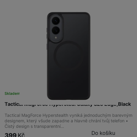
Skladem
na 1 prodejně
Tactical MagForce Hyperstea. Galaxy S25 Edge,Black
Tactical MagForce Hyperstealth vyniká jednoduchým barevným
designem, který všude zapadne a hlavně chrání tvůj telefon •
Čistý design s transparentní…
Do košíku
399
Kč