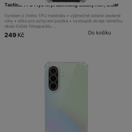
Tactical TPU Plyo Kryt Samsung Galaxy A57, Clear
Vyroben z čirého TPU materiálu • výjimečně odolné zesílené
rohy • očko pro uchycení poutka • vystouplé okraje rámečku
okolo čoček fotoaparátu …
Do košíku
249
Kč