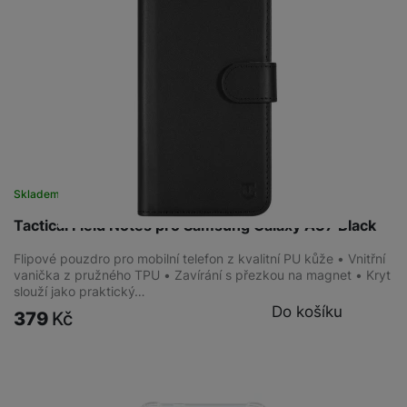
Skladem
na 3 prodejnách
Tactical Field Notes pro Samsung Galaxy A37 Black
Flipové pouzdro pro mobilní telefon z kvalitní PU kůže • Vnitřní
vanička z pružného TPU • Zavírání s přezkou na magnet • Kryt
slouží jako praktický…
Do košíku
379
Kč