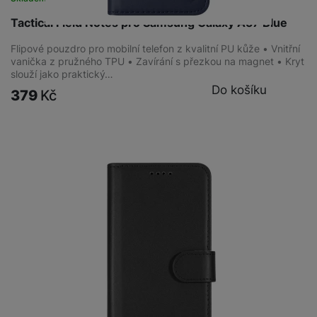
Tactical Field Notes pro Samsung Galaxy A57 Blue
Flipové pouzdro pro mobilní telefon z kvalitní PU kůže • Vnitřní
vanička z pružného TPU • Zavírání s přezkou na magnet • Kryt
slouží jako praktický…
Do košíku
379
Kč