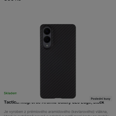
Skladem na prodejně
na 2 prodejnách
Poslední kusy
Tactical MagForce Aramid Galaxy S25 Edge, Black
Je vyroben z prémiového aramidového (kevlarového) vlákna,