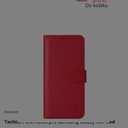
od 31
Kč
Do košíku
Skladem
na 2 prodejnách
Tactical Field Notes pro Samsung Galaxy A57 Red