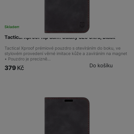
Skladem
Tactical Xproof flip Sam. Galaxy S25 Ultra, Black
Tactical Xproof prémiové pouzdro s otevíráním do boku, ve
stylovém provedení věrné imitace kůže a zavíráním na magnet
• Pouzdro je precizně…
Do košíku
379
Kč