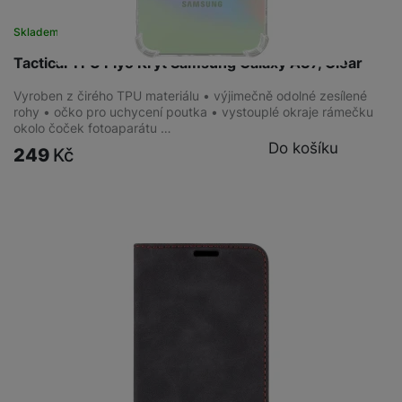
Skladem
na 2 prodejnách
Tactical TPU Plyo Kryt Samsung Galaxy A37, Clear
Vyroben z čirého TPU materiálu • výjimečně odolné zesílené
rohy • očko pro uchycení poutka • vystouplé okraje rámečku
okolo čoček fotoaparátu …
Do košíku
249
Kč