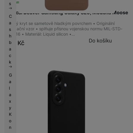
Skladem na prodejně
na 6 prodejnách
s
Tactical Beaver Samsung Galaxy S26, Moucha Moose
C
a
Odolný kryt se sametově hladkým povrchem • Originální
lokalizační vzor • splňuje přísnou vojenskou normu MIL-STD-
s
810 516 • Materiál: Liquid silicon •…
h
Do košíku
349
Kč
b
a
c
k
G
a
l
a
x
y
K
o
n