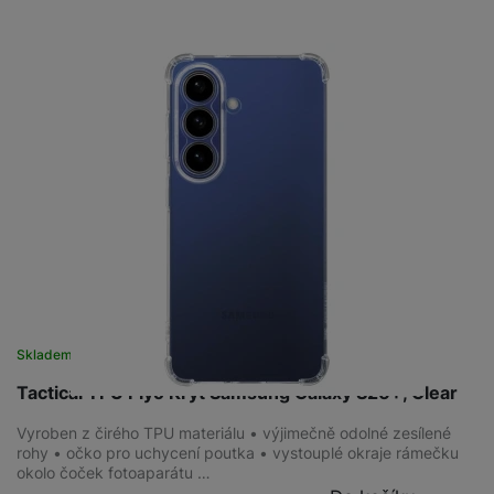
Skladem
na 8 prodejnách
Tactical TPU Plyo Kryt Samsung Galaxy S26+, Clear
Vyroben z čirého TPU materiálu • výjimečně odolné zesílené
rohy • očko pro uchycení poutka • vystouplé okraje rámečku
okolo čoček fotoaparátu …