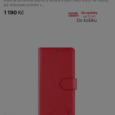
které je extrémně pevné a odolné a patří mezi kryty na mobily,
jež dokonale ochrání •…
1 190
Kč
Na splátky
od 31
Kč
Do košíku