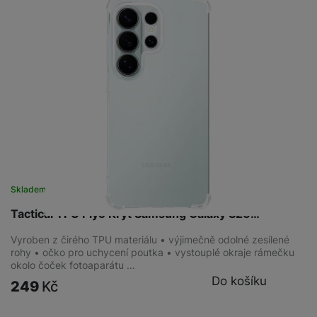
Skladem
na 7 prodejnách
Tactical TPU Plyo Kryt Samsung Galaxy S26…
Vyroben z čirého TPU materiálu • výjimečně odolné zesílené
rohy • očko pro uchycení poutka • vystouplé okraje rámečku
okolo čoček fotoaparátu …
Do košíku
249
Kč