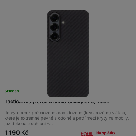
Skladem
na 7 prodejnách
Tactical MagForce Aramid Galaxy S26, Black
Je vyroben z prémiového aramidového (kevlarového) vlákna,
které je extrémně pevné a odolné a patří mezi kryty na mobily,
jež dokonale ochrání •…
1 190
Kč
Na splátky