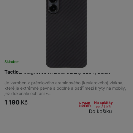
Skladem
na 5 prodejnách
Tactical MagForce Aramid Galaxy S26+, Black
Je vyroben z prémiového aramidového (kevlarového) vlákna,
které je extrémně pevné a odolné a patří mezi kryty na mobily,
jež dokonale ochrání •…
1 190
Kč
Na splátky
od 31
Kč
Do košíku