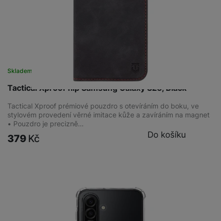
Skladem
na 1 prodejně
Tactical Xproof flip Samsung Galaxy S25, Black
Tactical Xproof prémiové pouzdro s otevíráním do boku, ve
stylovém provedení věrné imitace kůže a zavíráním na magnet
• Pouzdro je precizně…
Do košíku
379
Kč