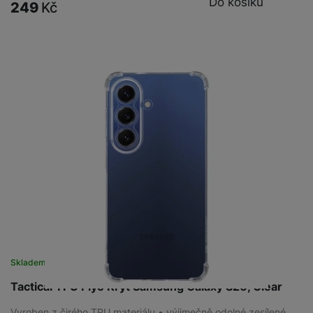
Do košíku
249
Kč
Skladem
na 6 prodejnách
Tactical TPU Plyo Kryt Samsung Galaxy S26, Clear
Vyroben z čirého TPU materiálu • výjimečně odolné zesílené