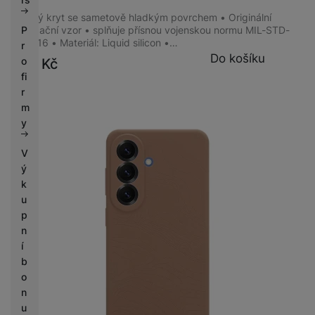
Odolný kryt se sametově hladkým povrchem • Originální
lokalizační vzor • splňuje přísnou vojenskou normu MIL-STD-
P
810 516 • Materiál: Liquid silicon •…
r
Do košíku
o
349
Kč
fi
r
m
y
V
ý
k
u
p
n
í
b
o
n
u