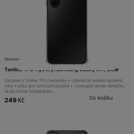
Skladem na prodejně
na 2 prodejnách
Tactical TPU Plyo kryt Samsung Galaxy A17, Clear
Vyroben z čirého TPU materiálu • výjimečně odolné zesílené
rohy • očko pro uchycení poutka • vystouplé okraje rámečku
okolo čoček fotoaparátu …
Do košíku
249
Kč