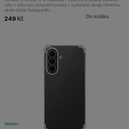
rohy • očko pro uchycení poutka • vystouplé okraje rámečku
okolo čoček fotoaparátu …
Do košíku
249
Kč
Skladem
na 1 prodejně