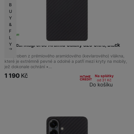
B
U
Y
&
F
Skladem
na 8 prodejnách
L
Y
Tactical MagForce Aramid Galaxy S26 Ultra, Black
Je vyroben z prémiového aramidového (kevlarového) vlákna,
které je extrémně pevné a odolné a patří mezi kryty na mobily,
jež dokonale ochrání •…
1 190
Kč
Na splátky
od 31
Kč
Do košíku