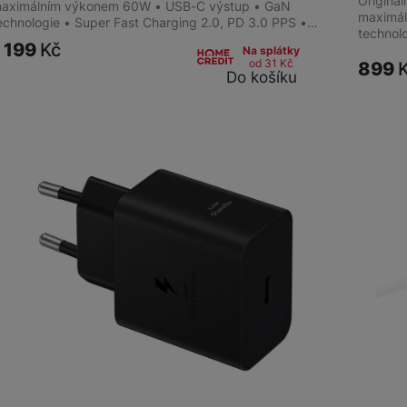
Originál
aximálním výkonem 60W • USB-C výstup • GaN
maximá
echnologie • Super Fast Charging 2.0, PD 3.0 PPS •…
technol
1 199
Kč
Na splátky
od 31
Kč
899
Do košíku