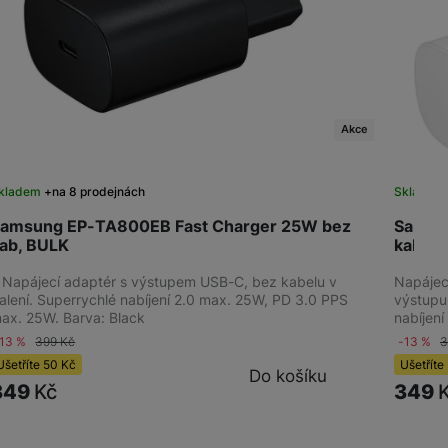
žíváme my nebo naši partneři, abychom vám mohli zobrazit vhodné
a stránkách třetích stran.
Akce
kladem
na 8 prodejnách
Sklade
amsung EP-TA800EB Fast Charger 25W bez
Samsu
ab, BULK
kab, B
 Napájecí adaptér s výstupem USB-C, bez kabelu v
Napájec
alení. Superrychlé nabíjení 2.0 max. 25W, PD 3.0 PPS
výstupu
ax. 25W. Barva: Black
nabíjení
-13 %
399
Kč
-13 %
Ušetříte
50
Kč
Ušetříte
Do košíku
349
Kč
349