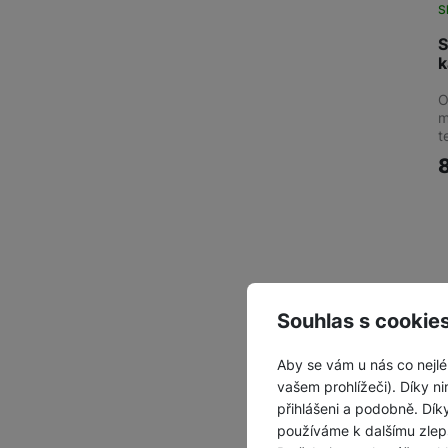
S
S
k
O
m
t
Souhlas s cookie
Aby se vám u nás co nejlé
vašem prohlížeči). Díky ni
přihlášeni a podobně. Dí
používáme k dalšímu zlep