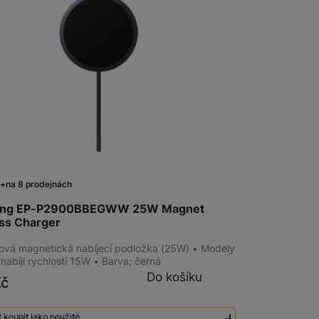
Bezdrátové nabíječky
Powerbanky
m
na 8 prodejnách
ng EP-P2900BBEGWW 25W Magnet
ss Charger
ová magnetická nabíjecí podložka (25W) • Modely
nabijí rychlostí 15W • Barva: černá
Do košíku
Kč
 koupit jako použité