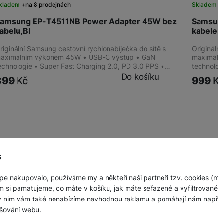
kladem
na 8 prodejnách
Sklade
amsung EP-T4511NB Power Adapter 45W bez
Samsu
abelu,Bl
kabel
riginální Samsung cestovní rychlonabíječka do sítě s
Originál
aximálním výkonem 45W • USB-C výstup • GaN
maximá
echnologie • Super Fast Charging 2.0, PD 3.0 PPS •…
technol
Do košíku
899
Kč
999
s
pe nakupovalo, používáme my a někteří naši partneři tzv. cookies (
m si pamatujeme, co máte v košíku, jak máte seřazené a vyfiltrované p
ky nim vám také nenabízíme nevhodnou reklamu a pomáhají nám napřík
šování webu.