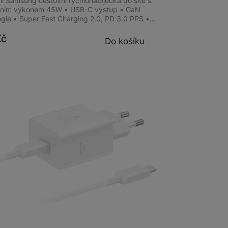
ní Samsung cestovní rychlonabíječka do sítě s
lním výkonem 45W • USB-C výstup • GaN
ogie • Super Fast Charging 2.0, PD 3.0 PPS •…
Kč
Do košíku