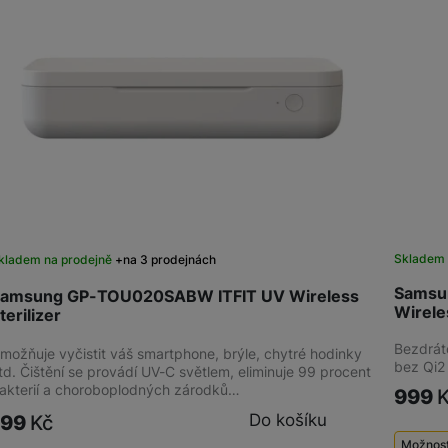
Kabely a redukce
Redukce
Kabely
Flash disky a SSD disky
SSD disk
Sklade
kladem na prodejně
na 3 prodejnách
Samsu
amsung GP-TOU020SABW ITFIT UV Wireless
Wirele
terilizer
Bezdrát
možňuje vyčistit váš smartphone, brýle, chytré hodinky
bez Qi2 
td. Čištění se provádí UV-C světlem, eliminuje 99 procent
akterií a choroboplodných zárodků…
999
Do košíku
199
Kč
Možnost