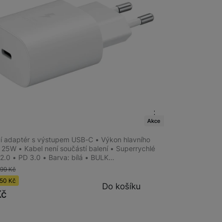
 obsahy nebo reklamy jak
m
na 7 prodejnách
ng EP-TA800EW Fast Charger 25W bez
ULK
Akce
í adaptér s výstupem USB-C • Výkon hlavního
 25W • Kabel není součástí balení • Superrychlé
 2.0 • PD 3.0 • Barva: bílá • BULK…
399
Kč
50
Kč
Do košíku
Kč