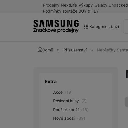
Prodejny
NextLife
Výkupy
Galaxy Unpacked
Podmínky soutěže BUY & FLY
Kategorie zboží
Akce
Domů
Příslušenství
Nabíječky Sams
Výprodej
Galaxy Z Fold8 a další
novinky léta 2026
Extra
Upřesnit paramet
Mobilní telefony
Akce
(
19
)
Chytré hodinky
Poslední kusy
(
2
)
Tablety
Použité zboží
(
15
)
Sluchátka
Nové zboží
(
39
)
Galaxy Ring