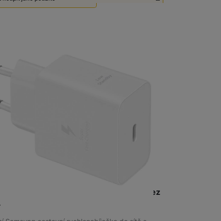
té - Zánovní - jako nové
650
Kč
m
na 8 prodejnách
ng EP-T4511NW Power Adapter 45W bez
u,Wh