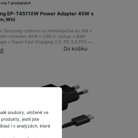
m
na 7 prodejnách
ng EP-T4511XW Power Adapter 45W s
em,Whi
ní Samsung cestovní rychlonabíječka do sítě s
lním výkonem 45W • USB-C výstup • GaN
ogie • Super Fast Charging 2.0, PD 3.0 PPS •…
Do košíku
Kč
malé soubory, uložené ve
rodukty, jestli jste
lad i v analýzách, které