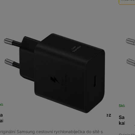
Použi
kladem
na 8 prodejnách
Sklade
amsung EP-T6010NB Power Adapter 60W bez
Samsu
abelu,Bl
kabel
riginální Samsung cestovní rychlonabíječka do sítě s