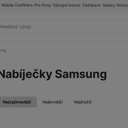
Mobile Outfitters
Pro firmy
Výkupní bonus
Cashback
Galaxy Konzu
Vyhledávání
ung
Příslušenství k mobilnímu
Pouzdra a kryty
telefonu
Nabíječky Samsung
Fólie a tvrzená skla
ry
Paměťové karty
Držáky
Nejzajímavější
Nejlevnější
Nejdražší
Příslušenství k chytrým
Nabíječky k chytrým hodinkám
hodinkám
Produkty
Řemínky