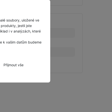
malé soubory, uložené ve
rodukty, jestli jste
lad i v analýzách, které
233 g
, že k vašim datům budeme
15,6 CM
10,8 CM
4,7 CM
Přijmout vše
zbytné funkce.
hli spojit např. pomocí