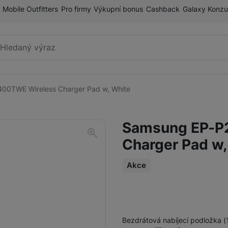
Mobile Outfitters
Pro firmy
Výkupní bonus
Cashback
Galaxy Konzu
Vyhledávání
00TWE Wireless Charger Pad w, White
Příslušenství k mobilnímu
Pouzdra a kryty
telefonu
Samsung EP-P
Fólie a tvrzená skla
Charger Pad w,
Paměťové karty
Držáky
Akce
Příslušenství k chytrým
Nabíječky k chytrým hodinkám
hodinkám
Bezdrátová nabíjecí podložka (
Řemínky