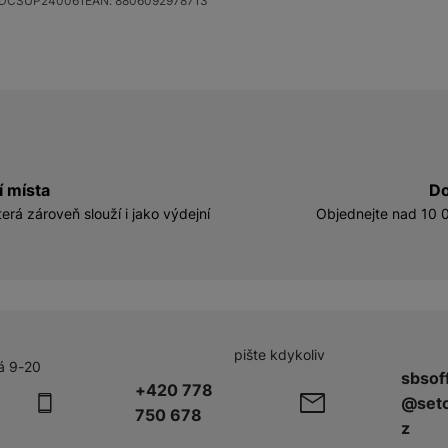
DCSUP240061
EAN:
8806092978713
í místa
Do
erá zároveň slouží i jako výdejní
Objednejte nad 10 0
pište kdykoliv
á 9-20
sbsof
+420 778
@seto
750 678
z