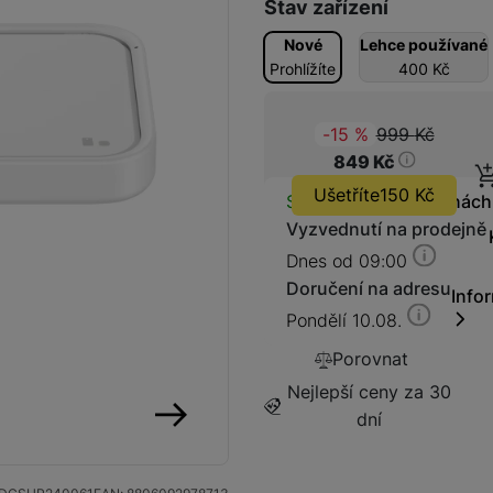
Stav zařízení
Nové
Lehce používané
Prohlížíte
400
Kč
Kabely a redukce
999
Kč
(
-15
%
)
Redukce
Původ
849
Kč
Ušetříte
150
Kč
Dostupnos
Kabely
Skladem
na 7 prodejnách
Vyzvednutí na prodejně
Dnes od 09:00
Flash disky a SSD disky
SSD disk
Doručení na adresu
Info
Pondělí 10.08.
Porovnat
Nejlepší ceny za 30
dní
následující