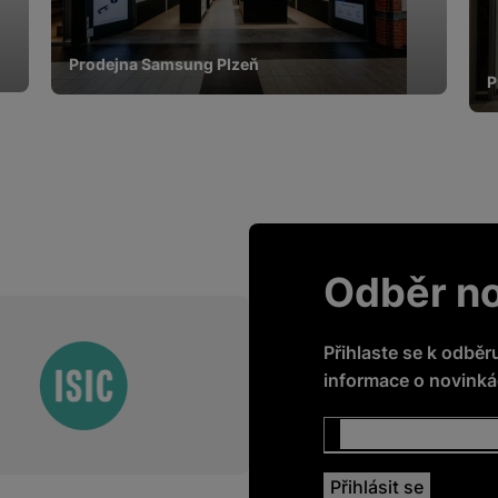
Prodejna Samsung Plzeň
P
Odběr n
Přihlaste se k odběr
informace o novinkác