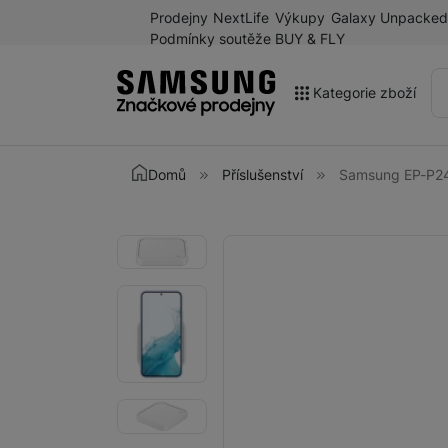
Prodejny
NextLife
Výkupy
Galaxy Unpacked
Podmínky soutěže BUY & FLY
Kategorie zboží
Akce
Domů
Příslušenství
Samsung EP-P24
Výprodej
Galaxy Z Fold8 a další
Fotografie
Fotografie
novinky léta 2026
Mobilní telefony
Chytré hodinky
Tablety
Sluchátka
Galaxy Ring