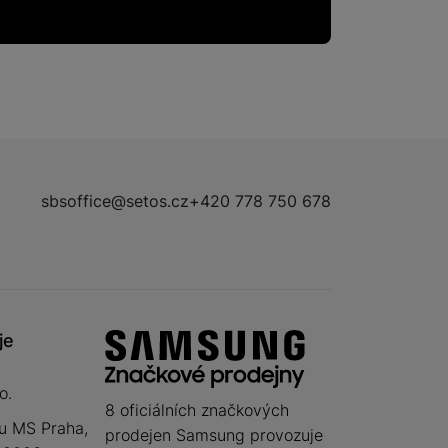
sbsoffice@setos.cz
+420 778 750 678
je
o.
8 oficiálních značkových
u MS Praha,
prodejen Samsung provozuje