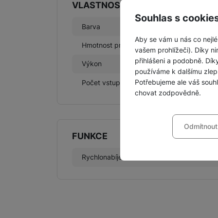
VLASTNOSTI
Souhlas s cookie
Barva
Bílá
Aby se vám u nás co nejlé
Hmotnost produktu
100 g
vašem prohlížeči). Díky ni
přihlášeni a podobně. Dí
Výkon
15 W
používáme k dalšímu zlep
Potřebujeme ale váš souh
Počet vstupů/výstupů
1
chovat zodpovědně.
Nastavení souhla
Odmítnout
Technické
Technické
-
bez těchto c
FUNKCE
VŽDY AKTIVNÍ
Rychlonabíjení
Ano
Technické cookies umožňu
Preferenční a roz
Preferenční a rozšířené 
chatu
.
Povoleno