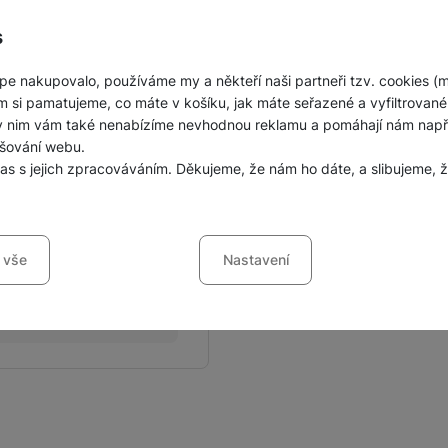
s
pe nakupovalo, používáme my a někteří naši partneři tzv. cookies (
BALENÍ
m si pamatujeme, co máte v košíku, jak máte seřazené a vyfiltrované p
ky nim vám také nenabízíme nevhodnou reklamu a pomáhají nám napřík
Hmotnost balení
šování webu.
las s jejich zpracováváním. Děkujeme, že nám ho dáte, a slibujeme
Délka balení
Šířka balení
sů s kategoriemi cookies
Výška balení
 vše
Nastavení
ookies náš web nebude fungovat
.
jí váš průchod nákupním košíkem, porovnávání produktů a další ne
šířené funkce
funkce
-
abyste nemuseli vše nastavovat znovu a abyste se s námi mo