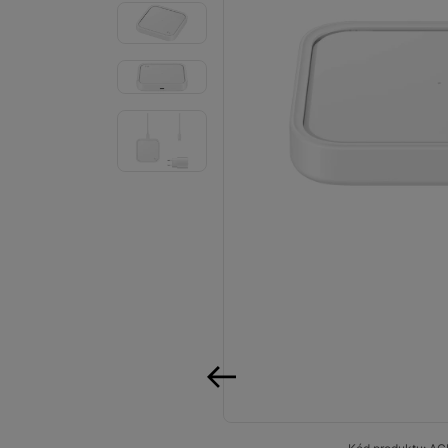
Audio
Příslušenství
Televize/Audio
Domácí spotřebiče
Monitory
Vrácené zboží
Měsíční nabídky
Totální výprodej
Sekce šílených cen
Předobjednejte novou
předchozí
Samsung TV výhodněji
Cashback