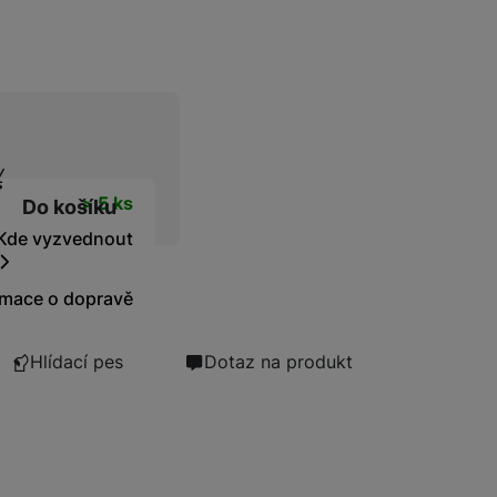
Bezdrátové nabíječky
Powerbanky
ní cena
t
> 5 ks
Do košíku
Kde vyzvednout
rmace o dopravě
Hlídací pes
Dotaz na produkt