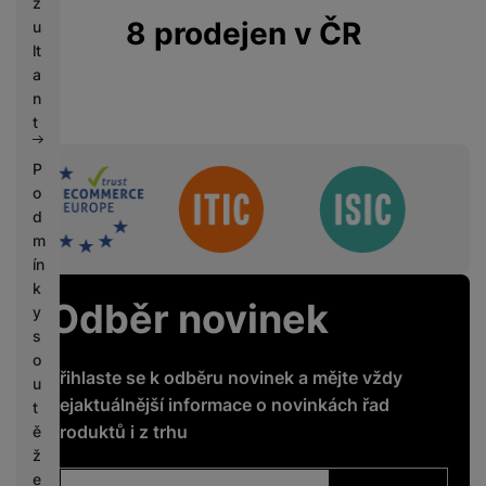
z
8 prodejen v ČR
u
lt
a
n
t
P
Sdružení
o
d
m
ín
k
Odběr novinek
y
s
o
Přihlaste se k odběru novinek a mějte vždy
u
nejaktuálnější informace o novinkách řad
t
produktů i z trhu
ě
ž
e