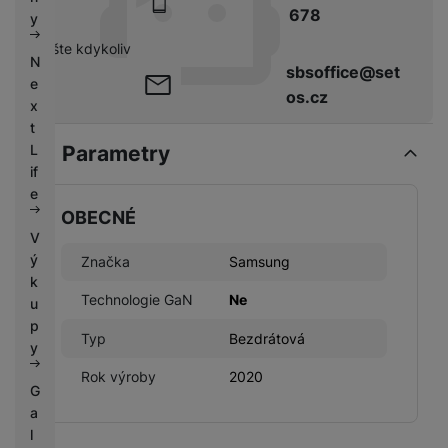
k
678
e
y
y
pište kdykoliv
N
sbsoffice@set
e
os.cz
x
t
Parametry
L
if
e
OBECNÉ
V
ý
Značka
Samsung
k
Technologie GaN
Ne
u
p
Typ
Bezdrátová
y
Rok výroby
2020
G
a
l