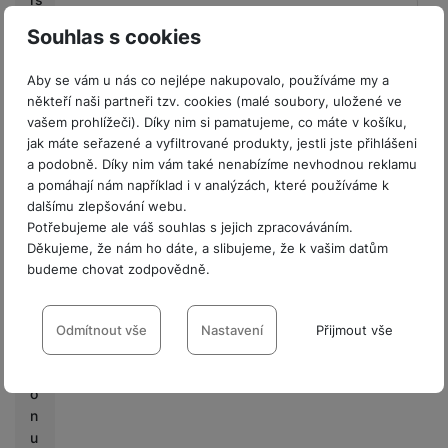
BALENÍ
Souhlas s cookies
P
r
Hmotnost balení
497 g
Aby se vám u nás co nejlépe nakupovalo, používáme my a
o
někteří naši partneři tzv. cookies (malé soubory, uložené ve
fi
Délka balení
24,6 CM
vašem prohlížeči). Díky nim si pamatujeme, co máte v košíku,
r
jak máte seřazené a vyfiltrované produkty, jestli jste přihlášeni
Šířka balení
9,1 CM
m
a podobně. Díky nim vám také nenabízíme nevhodnou reklamu
y
a pomáhají nám například i v analýzách, které používáme k
Výška balení
4,7 CM
dalšímu zlepšování webu.
V
Potřebujeme ale váš souhlas s jejich zpracováváním.
ý
Děkujeme, že nám ho dáte, a slibujeme, že k vašim datům
k
budeme chovat zodpovědně.
Hodnocení
u
Nastavení souhlasů s kategoriemi
p
Pro vkládání recenzí je nutné se přihlásit.
n
cookies
Odmítnout vše
Nastavení
Přijmout vše
í
Technické
b
Technické
-
bez těchto cookies náš web nebude fungovat
.
VŽDY AKTIVNÍ
o
Recenze
n
u
Technické cookies umožňují váš průchod nákupním košíkem,
Nebyla přidána žádná recenze.