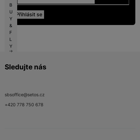
B
U
Y
&
F
L
Y
Sledujte nás
Facebook
Instagram
YouTube
sbsoffice@setos.cz
+420 778 750 678