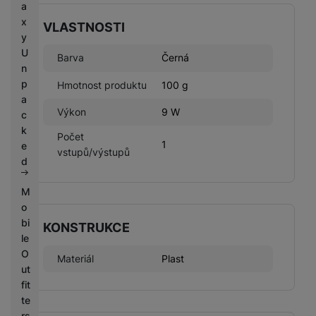
a
x
VLASTNOSTI
y
U
Barva
Černá
n
p
Hmotnost produktu
100 g
a
Výkon
9 W
c
k
Počet
1
e
vstupů/výstupů
d
M
o
bi
KONSTRUKCE
le
O
Materiál
Plast
ut
fit
te
rs