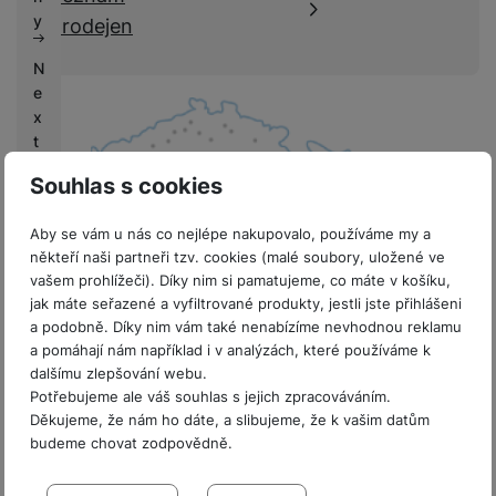
k
e
y
prodejen
y
N
e
x
t
L
Souhlas s cookies
if
e
Aby se vám u nás co nejlépe nakupovalo, používáme my a
někteří naši partneři tzv. cookies (malé soubory, uložené ve
V
vašem prohlížeči). Díky nim si pamatujeme, co máte v košíku,
ý
jak máte seřazené a vyfiltrované produkty, jestli jste přihlášeni
k
8 prodejen v ČR
a podobně. Díky nim vám také nenabízíme nevhodnou reklamu
u
a pomáhají nám například i v analýzách, které používáme k
p
dalšímu zlepšování webu.
y
Potřebujeme ale váš souhlas s jejich zpracováváním.
Děkujeme, že nám ho dáte, a slibujeme, že k vašim datům
G
budeme chovat zodpovědně.
a
Sdružení
l
Nastavení souhlasů s kategoriemi