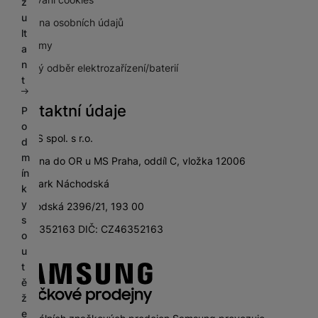
z
u
Ochrana osobních údajů
lt
Pro firmy
a
n
Zpětný odběr elektrozařízení/baterií
t
Kontaktní údaje
P
o
SETOS spol. s r.o.
d
m
zapsána do OR u MS Praha, oddíl C, vložka 12006
ín
City Park Náchodská
k
y
Náchodská 2396/21, 193 00
s
IČ: 46352163 DIČ: CZ46352163
o
u
t
ě
ž
e