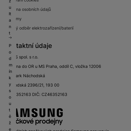
z
u
Ochrana osobních údajů
lt
Pro firmy
a
n
Zpětný odběr elektrozařízení/baterií
t
Kontaktní údaje
P
o
SETOS spol. s r.o.
d
m
zapsána do OR u MS Praha, oddíl C, vložka 12006
ín
City Park Náchodská
k
y
Náchodská 2396/21, 193 00
s
IČ: 46352163 DIČ: CZ46352163
o
u
t
ě
ž
e