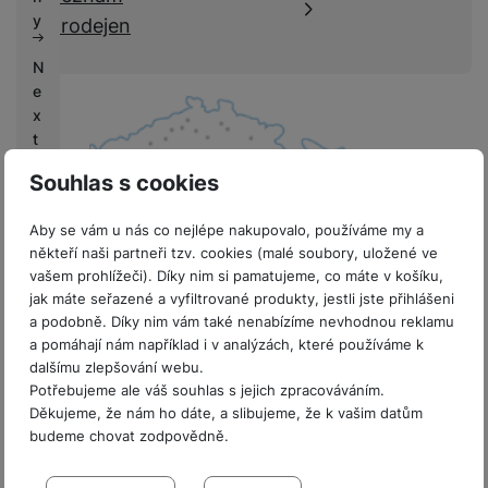
k
e
y
prodejen
y
N
e
x
t
L
Souhlas s cookies
if
e
Aby se vám u nás co nejlépe nakupovalo, používáme my a
někteří naši partneři tzv. cookies (malé soubory, uložené ve
V
vašem prohlížeči). Díky nim si pamatujeme, co máte v košíku,
ý
jak máte seřazené a vyfiltrované produkty, jestli jste přihlášeni
k
8 prodejen v ČR
a podobně. Díky nim vám také nenabízíme nevhodnou reklamu
u
a pomáhají nám například i v analýzách, které používáme k
p
dalšímu zlepšování webu.
y
Potřebujeme ale váš souhlas s jejich zpracováváním.
Děkujeme, že nám ho dáte, a slibujeme, že k vašim datům
G
budeme chovat zodpovědně.
a
Sdružení
l
Nastavení souhlasů s kategoriemi