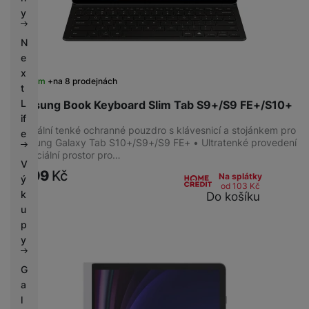
k
e
y
y
N
e
x
Skladem
na 8 prodejnách
t
L
Samsung Book Keyboard Slim Tab S9+/S9 FE+/S10+
if
Originální tenké ochranné pouzdro s klávesnicí a stojánkem pro
e
Samsung Galaxy Tab S10+/S9+/S9 FE+ • Ultratenké provedení
• Speciální prostor pro…
V
3 999
Kč
Na splátky
ý
od 103
Kč
k
Do košíku
u
p
y
G
a
l