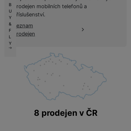
B
prodejen mobilních telefonů a
U
příslušenství.
Y
&
Seznam
F
prodejen
L
Y
8 prodejen v ČR