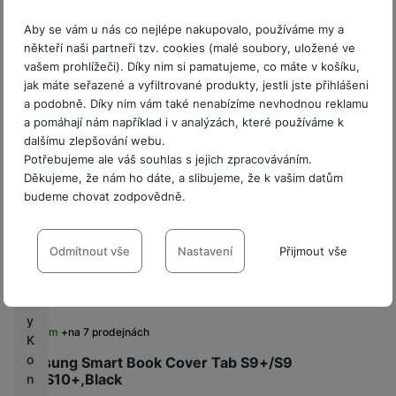
Do košíku
s
Aby se vám u nás co nejlépe nakupovalo, používáme my a
někteří naši partneři tzv. cookies (malé soubory, uložené ve
C
vašem prohlížeči). Díky nim si pamatujeme, co máte v košíku,
a
jak máte seřazené a vyfiltrované produkty, jestli jste přihlášeni
s
a podobně. Díky nim vám také nenabízíme nevhodnou reklamu
h
a pomáhají nám například i v analýzách, které používáme k
b
dalšímu zlepšování webu.
a
Potřebujeme ale váš souhlas s jejich zpracováváním.
c
Děkujeme, že nám ho dáte, a slibujeme, že k vašim datům
k
budeme chovat zodpovědně.
G
Nastavení souhlasů s kategoriemi
a
cookies
Odmítnout vše
Nastavení
Přijmout vše
l
a
Technické
Technické
-
bez těchto cookies náš web nebude fungovat
.
x
VŽDY AKTIVNÍ
y
Skladem
na 7 prodejnách
K
Technické cookies umožňují váš průchod nákupním košíkem,
o
Samsung Smart Book Cover Tab S9+/S9
Preferenční a rozšířené funkce
Preferenční a rozšířené funkce
-
abyste nemuseli vše
porovnávání produktů a další nezbytné funkce.
FE+/S10+,Black
n
nastavovat znovu a abyste se s námi mohli spojit např. pomocí