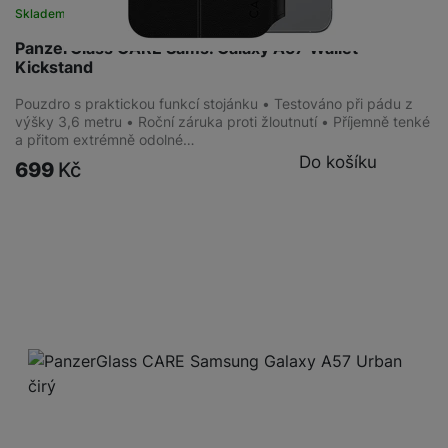
Skladem
na 8 prodejnách
PanzerGlass CARE Sams. Galaxy A57 Wallet
Kickstand
Pouzdro s praktickou funkcí stojánku • Testováno při pádu z
výšky 3,6 metru • Roční záruka proti žloutnutí • Příjemně tenké
a přitom extrémně odolné…
Do košíku
699
Kč