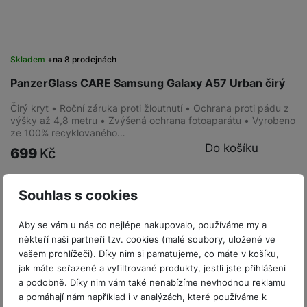
Skladem
na 8 prodejnách
PanzerGlass CARE Samsung Galaxy A57 Urban čirý
Čirý kryt • Roční záruka proti žloutnutí • Ochrana proti pádu z
výšky až 4,8 metru • Zvýšená ochrana fotoaparátu • Vyrobeno
ze 100% recyklovaného…
Do košíku
699
Kč
Souhlas s cookies
Aby se vám u nás co nejlépe nakupovalo, používáme my a
někteří naši partneři tzv. cookies (malé soubory, uložené ve
vašem prohlížeči). Díky nim si pamatujeme, co máte v košíku,
jak máte seřazené a vyfiltrované produkty, jestli jste přihlášeni
a podobně. Díky nim vám také nenabízíme nevhodnou reklamu
a pomáhají nám například i v analýzách, které používáme k