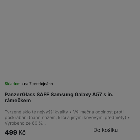
Skladem
na 7 prodejnách
PanzerGlass SAFE Samsung Galaxy A57 s in.
rámečkem
Tvrzené sklo té nejvyšší kvality • Výjimečná odolnost proti
poškrábání (např. nožem, klíči a jinými kovovými předměty) •
Vyrobeno ze 60 %…
Do košíku
499
Kč