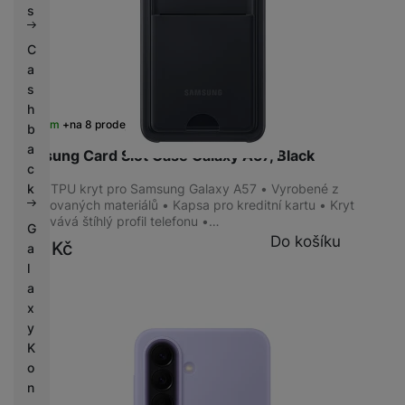
s
C
a
s
h
Skladem
na 8 prodejnách
b
a
Samsung Card Slot Case Galaxy A57, Black
c
Zadní TPU kryt pro Samsung Galaxy A57 • Vyrobené z
k
recyklovaných materiálů • Kapsa pro kreditní kartu • Kryt
zachovává štíhlý profil telefonu •…
G
Do košíku
799
Kč
a
l
a
x
y
K
o
n