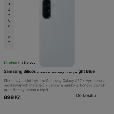
B
U
Y
&
F
L
Y
Skladem
na 8 prodejnách
Samsung Silicone Case Galaxy A57, Light Blue
Silikonový zadní kryt pro Samsung Galaxy A57 • Vyrobené z
recyklovaných materiálů • Jemný a měkký silikonový povrch
pro příjemný úchop a lepší…
Do košíku
999
Kč