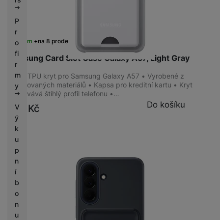
P
r
Skladem
na 8 prodejnách
o
fi
Samsung Card Slot Case Galaxy A57, Light Gray
r
m
Zadní TPU kryt pro Samsung Galaxy A57 • Vyrobené z
recyklovaných materiálů • Kapsa pro kreditní kartu • Kryt
y
zachovává štíhlý profil telefonu •…
Do košíku
799
Kč
V
ý
k
u
p
n
í
b
o
n
u