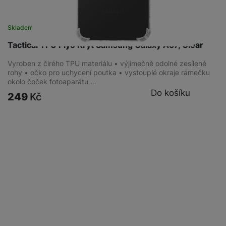
Skladem
na 1 prodejně
Tactical TPU Plyo Kryt Samsung Galaxy A57, Clear
Vyroben z čirého TPU materiálu • výjimečně odolné zesílené
rohy • očko pro uchycení poutka • vystouplé okraje rámečku
okolo čoček fotoaparátu …
Do košíku
249
Kč