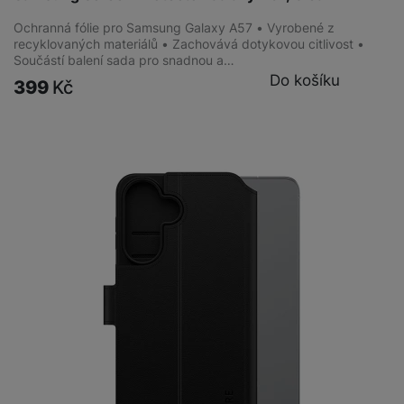
Ochranná fólie pro Samsung Galaxy A57 • Vyrobené z
recyklovaných materiálů • Zachovává dotykovou citlivost •
Součástí balení sada pro snadnou a…
Do košíku
399
Kč