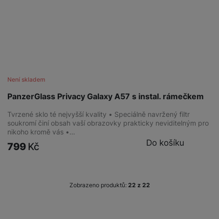
Není skladem
PanzerGlass Privacy Galaxy A57 s instal. rámečkem
Tvrzené sklo té nejvyšší kvality • Speciálně navržený filtr
soukromí činí obsah vaší obrazovky prakticky neviditelným pro
nikoho kromě vás •…
Do košíku
799
Kč
Zobrazeno produktů:
z
22