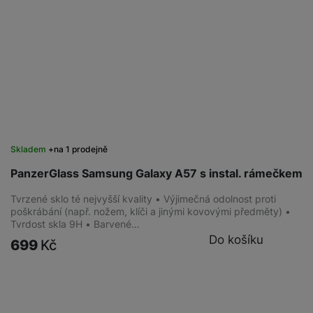
služby jako je chat a podobně.
Tyto cookies nám umožňují měření výkonu našeho webu i
Marketingové
Marketingové
-
abychom vás neobtěžovali nevhodnou
našich reklamních kampaní. Jejich pomocí určujeme počet
reklamou
.
návštěv a zdroje návštěv našich internetových stránek. Data
Povoleno
získaná pomocí těchto cookies zpracováváme souhrnně a
anonymně, takže nejsme schopni identifikovat konkrétní
uživatele našeho webu.
Marketingové cookies používáme my nebo naši partneři,
abychom vám mohli zobrazit vhodné obsahy nebo reklamy jak
Skladem
na 1 prodejně
na našich stránkách, tak na stránkách třetích stran.
PanzerGlass Samsung Galaxy A57 s instal. rámečkem
Tvrzené sklo té nejvyšší kvality • Výjimečná odolnost proti
poškrábání (např. nožem, klíči a jinými kovovými předměty) •
Tvrdost skla 9H • Barvené…
Do košíku
699
Kč