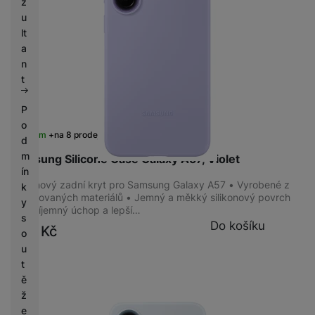
z
u
lt
a
n
t
P
o
Skladem
na 8 prodejnách
d
m
Samsung Silicone Case Galaxy A57, Violet
ín
Silikonový zadní kryt pro Samsung Galaxy A57 • Vyrobené z
k
recyklovaných materiálů • Jemný a měkký silikonový povrch
y
pro příjemný úchop a lepší…
s
Do košíku
999
Kč
o
u
t
ě
ž
e