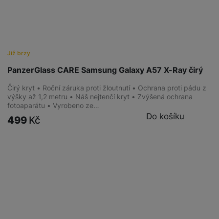
Již brzy
PanzerGlass CARE Samsung Galaxy A57 X-Ray čirý
Čirý kryt • Roční záruka proti žloutnutí • Ochrana proti pádu z
výšky až 1,2 metru • Náš nejtenčí kryt • Zvýšená ochrana
fotoaparátu • Vyrobeno ze…
Do košíku
499
Kč