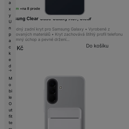
KONEKTIVITA
a
x
Skladem
na 8 prodejnách
USB-C
(
1
)
y
Samsung Clear Case Galaxy A57, Clear
3,5 mm jack
(
1
)
U
n
Průhledný zadní kryt pro Samsung Galaxy • Vyrobené z
p
recyklovaných materiálů • Kryt zachovává štíhlý profil telefonu
• Příjemný úchop a pevné držení…
a
KONSTRUKCE
Do košíku
c
699
Kč
k
Odolný
(
5
)
e
d
M
o
bi
le
O
ut
fit
te
rs