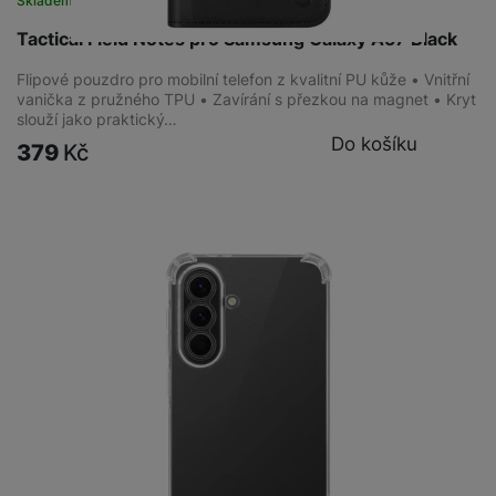
Skladem
na 3 prodejnách
Tactical Field Notes pro Samsung Galaxy A57 Black
Flipové pouzdro pro mobilní telefon z kvalitní PU kůže • Vnitřní
vanička z pružného TPU • Zavírání s přezkou na magnet • Kryt
slouží jako praktický…
Do košíku
379
Kč