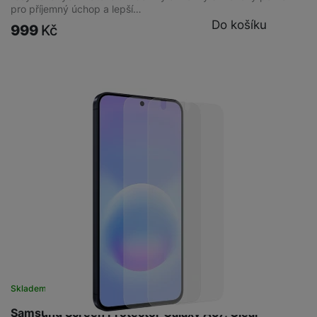
pro příjemný úchop a lepší…
Do košíku
999
Kč
Skladem
na 8 prodejnách
Samsung Screen Protector Galaxy A57, Clear