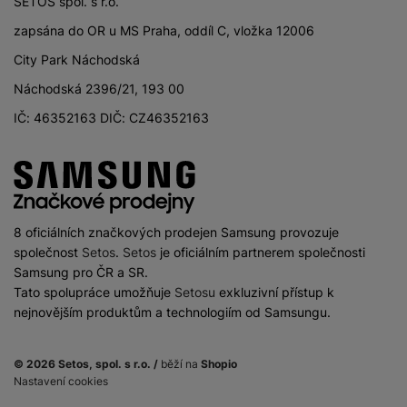
SETOS spol. s r.o.
zapsána do OR u MS Praha, oddíl C, vložka 12006
City Park Náchodská
Náchodská 2396/21, 193 00
IČ: 46352163 DIČ: CZ46352163
8 oficiálních značkových prodejen Samsung provozuje
společnost
Setos
.
Setos
je oficiálním partnerem společnosti
Samsung pro ČR a SR.
Tato spolupráce umožňuje
Setosu
exkluzivní přístup k
nejnovějším produktům a technologiím od Samsungu.
© 2026 Setos, spol. s r.o. /
běží na
Shopio
Nastavení cookies