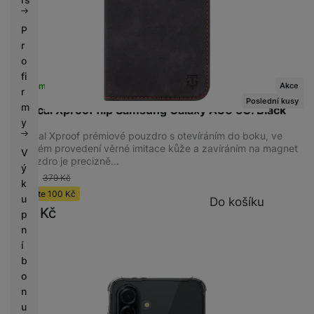
P
r
KONSTRUKCE
o
fi
Odolný
(
7
)
Akce
Skladem na prodejně
na 3 prodejnách
r
Poslední kusy
m
Tactical Xproof flip Samsung Galaxy A36 5G. Black
y
Tactical Xproof prémiové pouzdro s otevíráním do boku, ve
stylovém provedení věrné imitace kůže a zavíráním na magnet
V
• Pouzdro je precizně…
ý
-26 %
379
Kč
k
Ušetříte
100
Kč
u
Do košíku
279
Kč
p
n
í
b
o
n
u