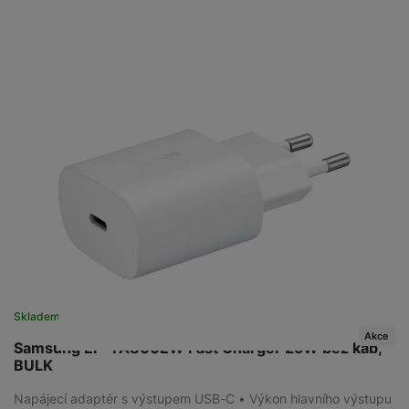
Skladem
na 7 prodejnách
Akce
Samsung EP-TA800EW Fast Charger 25W bez kab,
BULK
Napájecí adaptér s výstupem USB-C • Výkon hlavního výstupu