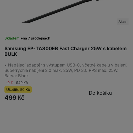
Akce
Skladem
na 7 prodejnách
Samsung EP-TA800EB Fast Charger 25W s kabelem
BULK
• Napájecí adaptér s výstupem USB-C, včetně kabelu v balení.
Superrychlé nabíjení 2.0 max. 25W, PD 3.0 PPS max. 25W.
Barva: Black
-9 %
549
Kč
Ušetříte
50
Kč
Do košíku
499
Kč