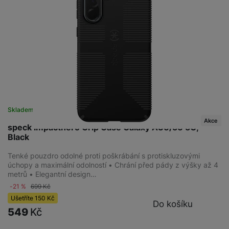
Skladem
na 8 prodejnách
Akce
speck Impacthero Grip Case Galaxy A36/56 5G,
Black
Tenké pouzdro odolné proti poškrábání s protiskluzovými
úchopy a maximální odolností • Chrání před pády z výšky až 4
metrů • Elegantní design…
-21 %
699
Kč
Ušetříte
150
Kč
Do košíku
549
Kč