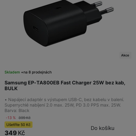
Akce
Skladem
na 8 prodejnách
Samsung EP-TA800EB Fast Charger 25W bez kab,
BULK
• Napájecí adaptér s výstupem USB-C, bez kabelu v balení.
Superrychlé nabíjení 2.0 max. 25W, PD 3.0 PPS max. 25W.
Barva: Black
-13 %
399
Kč
Ušetříte
50
Kč
Do košíku
349
Kč