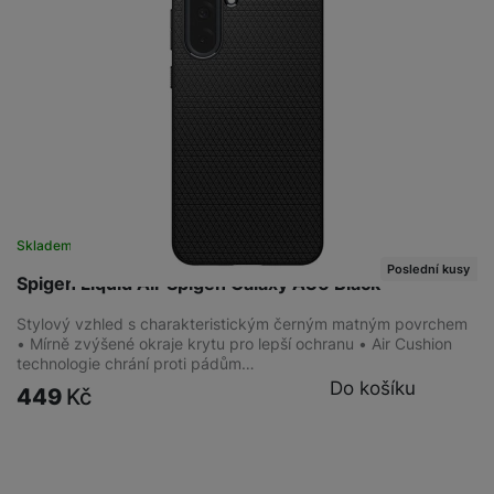
Skladem na prodejně
na 1 prodejně
Poslední kusy
Spigen Liquid Air Spigen Galaxy A36 Black
Stylový vzhled s charakteristickým černým matným povrchem
• Mírně zvýšené okraje krytu pro lepší ochranu • Air Cushion
technologie chrání proti pádům…
Do košíku
449
Kč