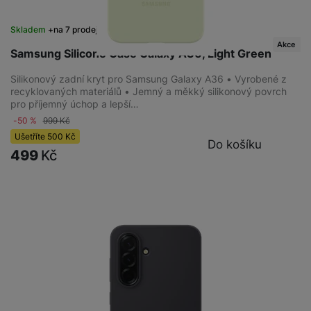
Skladem
na 7 prodejnách
Akce
Samsung Silicone Case Galaxy A36, Light Green
Silikonový zadní kryt pro Samsung Galaxy A36 • Vyrobené z
recyklovaných materiálů • Jemný a měkký silikonový povrch
pro příjemný úchop a lepší…
-50 %
999
Kč
Ušetříte
500
Kč
Do košíku
499
Kč