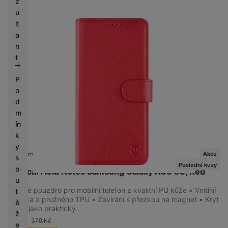
z
u
lt
a
n
t
P
o
d
m
ín
k
y
Akce
Skladem na prodejně
na 2 prodejnách
s
Poslední kusy
o
Tactical Field Notes Samsung Galaxy A36 5G, Red
u
Flipové pouzdro pro mobilní telefon z kvalitní PU kůže • Vnitřní
t
vanička z pružného TPU • Zavírání s přezkou na magnet • Kryt
ě
slouží jako praktický…
ž
-26 %
379
Kč
e