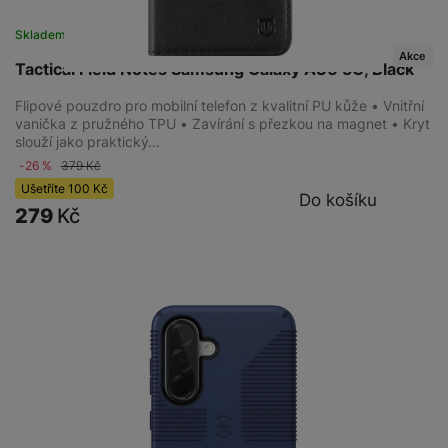
Skladem na prodejně
na 4 prodejnách
Akce
Tactical Field Notes Samsung Galaxy A36 5G, Black
Flipové pouzdro pro mobilní telefon z kvalitní PU kůže • Vnitřní
vanička z pružného TPU • Zavírání s přezkou na magnet • Kryt
slouží jako praktický…
-26 %
379
Kč
Ušetříte
100
Kč
Do košíku
279
Kč