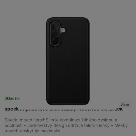
Skladem
na 8 prodejnách
Akce
speck ImpactHero Slim Galaxy A36/A56 5G, Black
Speck ImpactHero® Slim je kombinací štíhlého designu a
odolnosti • Jednovrstvý design udržuje telefon lehký • Měkký
povrch poskytuje maximální…