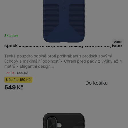
Skladem
na 7 prodejnách
Akce
speck Impacthero Grip Case Galaxy A36/56 5G, Blue
Tenké pouzdro odolné proti poškrábání s protiskluzovými
úchopy a maximální odolností • Chrání před pády z výšky až 4
metrů • Elegantní design…
-21 %
699
Kč
Ušetříte
150
Kč
Do košíku
549
Kč