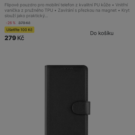
Flipové pouzdro pro mobilní telefon z kvalitní PU kůže • Vnitřní
vanička z pružného TPU • Zavírání s přezkou na magnet • Kryt
slouží jako praktický…
-26 %
379
Kč
Ušetříte
100
Kč
Do košíku
279
Kč