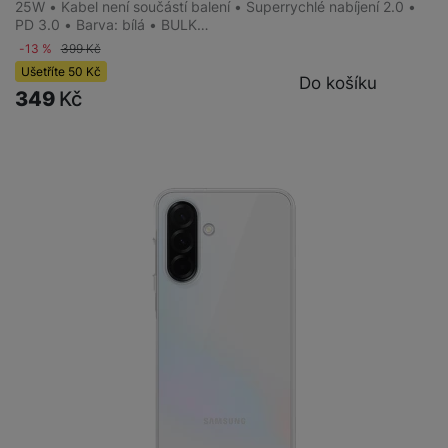
25W • Kabel není součástí balení • Superrychlé nabíjení 2.0 •
PD 3.0 • Barva: bílá • BULK…
-13 %
399
Kč
Ušetříte
50
Kč
Do košíku
349
Kč