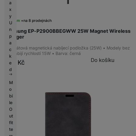
MagSafe
(
2
)
a
x
y
Skladem
na 8 prodejnách
U
TYP SLUCHÁTEK
n
Samsung EP-P2900BBEGWW 25W Magnet Wireless
p
Charger
S mikrofonem
(
1
)
a
Bezdrátová
(
1
)
Bezdrátová magnetická nabíjecí podložka (25W) • Modely bez
c
Qi2 nabijí rychlostí 15W • Barva: černá
k
Do košíku
999
Kč
e
d
ÚČEL
M
K mobilnímu telefonu
(
1
)
o
bi
le
KONEKTIVITA
O
ut
USB-A
(
2
)
fit
3,5 mm jack
(
1
)
te
USB-C
(
9
)
rs