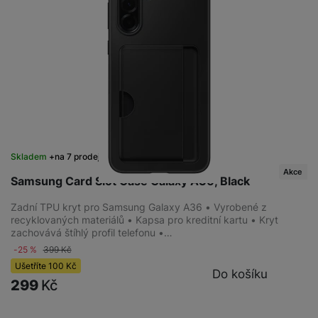
Skladem
na 7 prodejnách
Akce
Samsung Card Slot Case Galaxy A36, Black
Zadní TPU kryt pro Samsung Galaxy A36 • Vyrobené z
recyklovaných materiálů • Kapsa pro kreditní kartu • Kryt
zachovává štíhlý profil telefonu •…
-25 %
399
Kč
Ušetříte
100
Kč
Do košíku
299
Kč