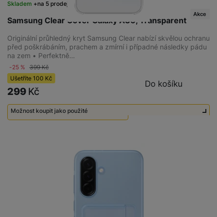
Skladem
na 5 prodejnách
Akce
Samsung Clear Cover Galaxy A36, Transparent
Originální průhledný kryt Samsung Clear nabízí skvělou ochranu
před poškrábáním, prachem a zmírní i případné následky pádu
na zem • Perfektně…
-25 %
399
Kč
Ušetříte
100
Kč
Do košíku
299
Kč
Možnost koupit jako použité
Použité - Zánovní - jako nové
300
Kč