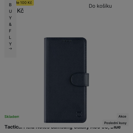
Ušetříte
100
Kč
B
Do košíku
279
Kč
U
Y
&
F
L
Y
Akce
Skladem
na 2 prodejnách
Poslední kusy
Tactical Field Notes Samsung Galaxy A36 5G, Blue