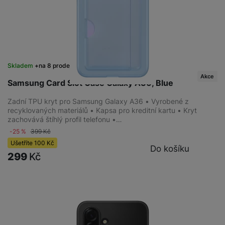
Skladem
na 8 prodejnách
Akce
Samsung Card Slot Case Galaxy A36, Blue
Zadní TPU kryt pro Samsung Galaxy A36 • Vyrobené z
recyklovaných materiálů • Kapsa pro kreditní kartu • Kryt
zachovává štíhlý profil telefonu •…
-25 %
399
Kč
Ušetříte
100
Kč
Do košíku
299
Kč