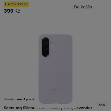
Ušetříte
300
Kč
Do košíku
399
Kč
Skladem
na 4 prodejnách
Akce
Samsung Silicone Case Galaxy A36, Lavender