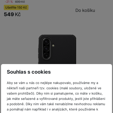
-21 %
699
Kč
Ušetříte
150
Kč
Do košíku
549
Kč
Souhlas s cookies
Aby se vám u nás co nejlépe nakupovalo, používáme my a
někteří naši partneři tzv. cookies (malé soubory, uložené ve
vašem prohlížeči). Díky nim si pamatujeme, co máte v košíku,
jak máte seřazené a vyfiltrované produkty, jestli jste přihlášeni
a podobně. Díky nim vám také nenabízíme nevhodnou reklamu
Skladem
a pomáhají nám například i v analýzách, které používáme k
Poslední kusy
Nillkin Super Frosted PRO Magnetic Galaxy A36 5G