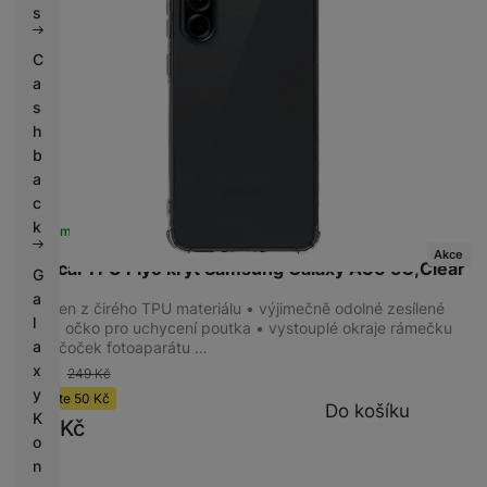
s
C
a
s
h
b
a
c
k
Skladem
na 4 prodejnách
Akce
Tactical TPU Plyo kryt Samsung Galaxy A36 5G,Clear
G
a
Vyroben z čirého TPU materiálu • výjimečně odolné zesílené
l
rohy • očko pro uchycení poutka • vystouplé okraje rámečku
a
okolo čoček fotoaparátu …
x
-20 %
249
Kč
y
Ušetříte
50
Kč
Do košíku
K
199
Kč
o
n