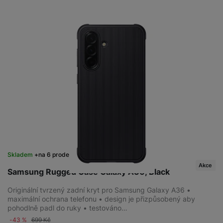
Skladem
na 6 prodejnách
Akce
Samsung Rugged Case Galaxy A36, Black
Originální tvrzený zadní kryt pro Samsung Galaxy A36 •
maximální ochrana telefonu • design je přizpůsobený aby
pohodlně padl do ruky • testováno…
-43 %
699
Kč