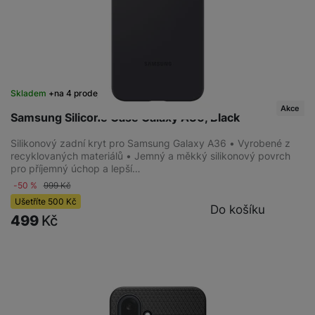
Skladem
na 4 prodejnách
Akce
Samsung Silicone Case Galaxy A36, Black
Silikonový zadní kryt pro Samsung Galaxy A36 • Vyrobené z
recyklovaných materiálů • Jemný a měkký silikonový povrch
pro příjemný úchop a lepší…
-50 %
999
Kč
Ušetříte
500
Kč
Do košíku
499
Kč