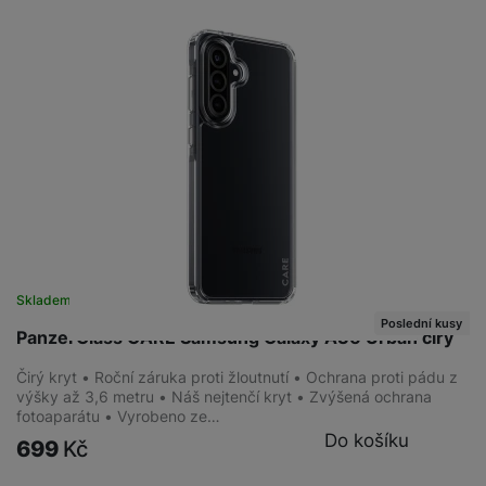
Skladem
na 1 prodejně
Poslední kusy
PanzerGlass CARE Samsung Galaxy A36 Urban čirý
Čirý kryt • Roční záruka proti žloutnutí • Ochrana proti pádu z
výšky až 3,6 metru • Náš nejtenčí kryt • Zvýšená ochrana
fotoaparátu • Vyrobeno ze…
Do košíku
699
Kč