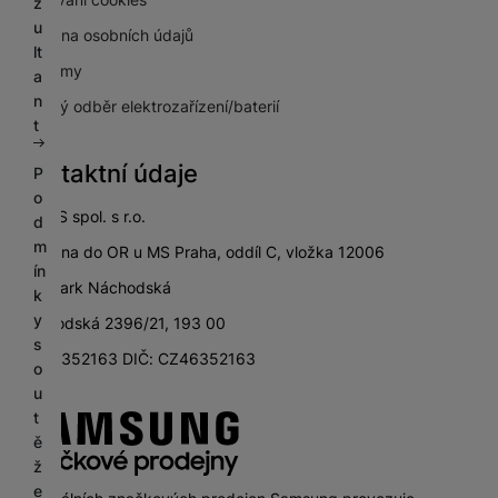
z
u
Ochrana osobních údajů
lt
Pro firmy
a
n
Zpětný odběr elektrozařízení/baterií
t
Kontaktní údaje
P
o
SETOS spol. s r.o.
d
m
zapsána do OR u MS Praha, oddíl C, vložka 12006
ín
City Park Náchodská
k
y
Náchodská 2396/21, 193 00
s
IČ: 46352163 DIČ: CZ46352163
o
u
t
ě
ž
e