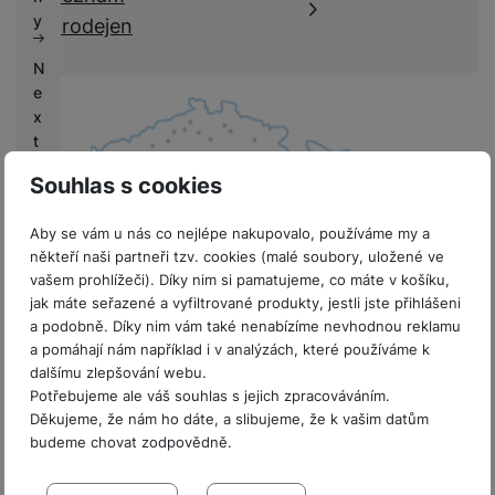
k
e
y
prodejen
y
N
e
x
t
L
Souhlas s cookies
if
e
Aby se vám u nás co nejlépe nakupovalo, používáme my a
někteří naši partneři tzv. cookies (malé soubory, uložené ve
V
vašem prohlížeči). Díky nim si pamatujeme, co máte v košíku,
ý
jak máte seřazené a vyfiltrované produkty, jestli jste přihlášeni
k
8 prodejen v ČR
a podobně. Díky nim vám také nenabízíme nevhodnou reklamu
u
a pomáhají nám například i v analýzách, které používáme k
p
dalšímu zlepšování webu.
y
Potřebujeme ale váš souhlas s jejich zpracováváním.
Děkujeme, že nám ho dáte, a slibujeme, že k vašim datům
G
budeme chovat zodpovědně.
a
Sdružení
l
Nastavení souhlasů s kategoriemi