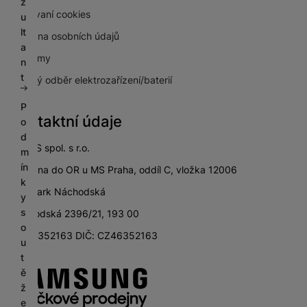
z
Používaní cookies
u
lt
Ochrana osobních údajů
a
Pro firmy
n
t
Zpětný odběr elektrozařízení/baterií
P
Kontaktní údaje
o
d
SETOS spol. s r.o.
m
ín
zapsána do OR u MS Praha, oddíl C, vložka 12006
k
City Park Náchodská
y
s
Náchodská 2396/21, 193 00
o
IČ: 46352163 DIČ: CZ46352163
u
t
ě
ž
e