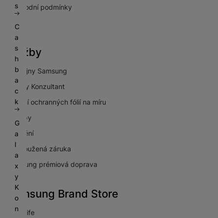
s
Obchodní podmínky
GDPR
C
a
s
Služby
h
b
Prodejny Samsung
a
Galaxy Konzultant
c
k
Lepení ochranných fólií na míru
Výkupy
G
Pojištění
a
l
Prodloužená záruka
a
Samsung prémiová doprava
x
y
K
Samsung Brand Store
o
n
NextLife