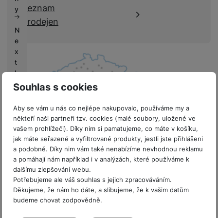
k
Seznam
e
y
y
prodejen
N
e
x
t
L
if
Souhlas s cookies
e
Aby se vám u nás co nejlépe nakupovalo, používáme my a
V
někteří naši partneři tzv. cookies (malé soubory, uložené ve
ý
vašem prohlížeči). Díky nim si pamatujeme, co máte v košíku,
k
jak máte seřazené a vyfiltrované produkty, jestli jste přihlášeni
u
a podobně. Díky nim vám také nenabízíme nevhodnou reklamu
8 prodejen v ČR
p
a pomáhají nám například i v analýzách, které používáme k
y
dalšímu zlepšování webu.
Potřebujeme ale váš souhlas s jejich zpracováváním.
G
Děkujeme, že nám ho dáte, a slibujeme, že k vašim datům
budeme chovat zodpovědně.
a
l