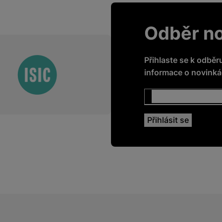
í měření výkonu našeho webu i našich reklamních kampaní. Jejich 
vás neobtěžovali nevhodnou reklamou
.
 našich internetových stránek. Data získaná pomocí těchto cookies
Odběr n
hopni identifikovat konkrétní uživatele našeho webu.
žíváme my nebo naši partneři, abychom vám mohli zobrazit vhodné
Přihlaste se k odběr
a stránkách třetích stran.
informace o novinkác