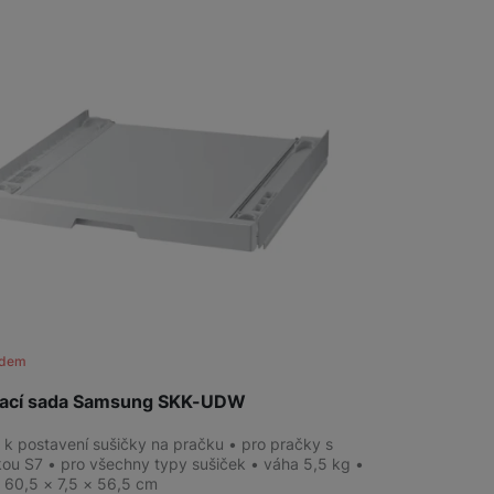
Televize/Audio
Monitory
adem
vací sada Samsung SKK-UDW
 k postavení sušičky na pračku • pro pračky s
ou S7 • pro všechny typy sušiček • váha 5,5 kg •
 60,5 × 7,5 × 56,5 cm