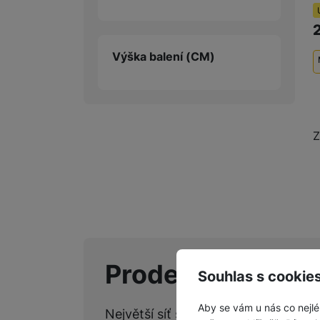
Výška balení
(CM)
Z
Prodejny Samsu
Souhlas s cookie
Aby se vám u nás co nejlé
Největší síť specializovaných kame