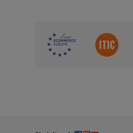
Tyto cookies nám umožňuj
Marketingové
Marketingové
-
abychom 
návštěv a zdroje návštěv
Povoleno
anonymně, takže nejsme sc
Sdružení
Marketingové cookies pou
na našich stránkách, tak n