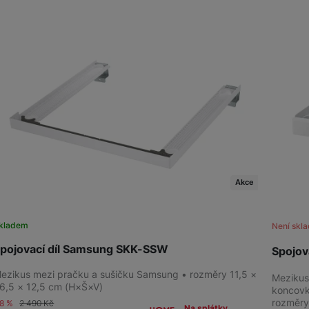
Produkty
Příslušenství
Domácí spotřebiče
Akce
kladem
Není skl
pojovací díl Samsung SKK-SSW
Spojo
ezikus mezi pračku a sušičku Samsung • rozměry 11,5 ×
Mezikus
6,5 × 12,5 cm (H×Š×V)
koncovk
rozměry
-8 %
2 490
Kč
Na splátky