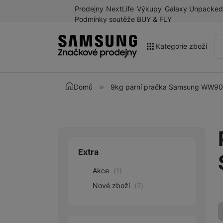
Prodejny
NextLife
Výkupy
Galaxy Unpacked
Podmínky soutěže BUY & FLY
Kategorie zboží
Akce
Domů
9kg parní pračka Samsung WW
Výprodej
Galaxy Z Fold8 a další
novinky léta 2026
Mobilní telefony
Extra
Upřesnit paramet
Chytré hodinky
Akce
(
1
)
Tablety
Nové zboží
(
2
)
Sluchátka
Galaxy Ring