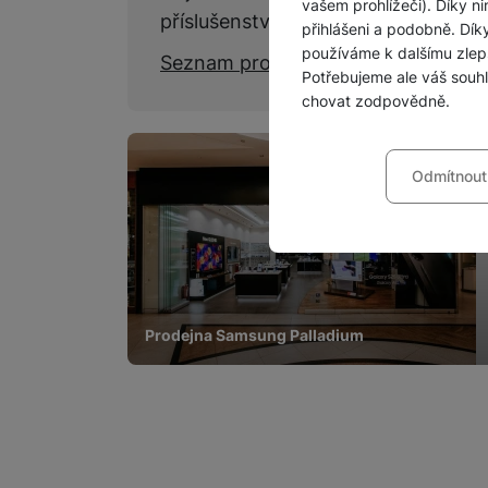
vašem prohlížeči). Díky ni
příslušenství.
přihlášeni a podobně. Dí
používáme k dalšímu zlep
Seznam prodejen
Potřebujeme ale váš souh
chovat zodpovědně.
Nastavení souhla
Odmítnout
Technické
Technické
-
bez těchto c
VŽDY AKTIVNÍ
Technické cookies umožňu
Preferenční a roz
Preferenční a rozšířené 
chatu
.
Povoleno
Prodejna Samsung Palladium
Díky těmto cookies vám p
Analytické
Analytické
-
abychom vědě
mohou vám pomoci s vyplň
Povoleno