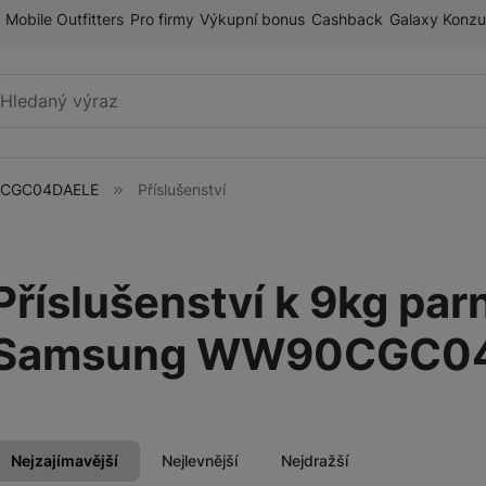
Mobile Outfitters
Pro firmy
Výkupní bonus
Cashback
Galaxy Konzu
Vyhledávání
90CGC04DAELE
Příslušenství
Mobilní telefony
Příslušenství k 9kg par
Tablety
ry
Samsung WW90CGC0
Galaxy Ring
Nejzajímavější
Nejlevnější
Nejdražší