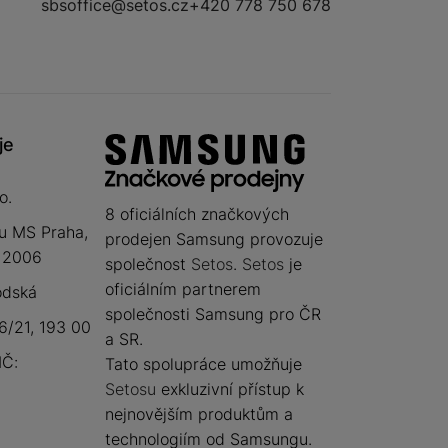
sbsoffice@setos.cz
+420 778 750 678
je
o.
8 oficiálních značkových
u MS Praha,
prodejen Samsung provozuje
 12006
společnost
Setos
.
Setos
je
oficiálním partnerem
odská
společnosti Samsung pro ČR
/21, 193 00
a SR.
IČ:
Tato spolupráce umožňuje
Setosu
exkluzivní přístup k
nejnovějším produktům a
technologiím od Samsungu.