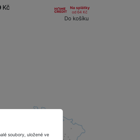
0
Kč
Na splátky
od 64
Kč
Do košíku
malé soubory, uložené ve