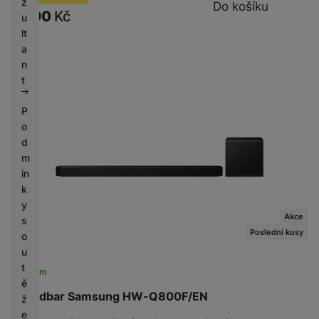
z
Do košíku
9 290
Kč
u
lt
a
n
t
P
o
d
m
ín
k
y
Akce
s
Poslední kusy
o
u
t
Skladem
ě
Soundbar Samsung HW-Q800F/EN
ž
e