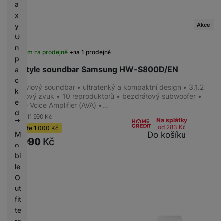
a
x
Akce
y
U
n
Skladem na prodejně
na 1 prodejně
p
Lifestyle soundbar Samsung HW-S800D/EN
a
c
Lifestylový soundbar • ultratenký a kompaktní design • 3.1.2
k
kanálový zvuk • 10 reproduktorů • bezdrátový subwoofer •
e
Active Voice Amplifier (AVA) •…
d
-8 %
11 990
Kč
Na splátky
od 283
Kč
Ušetříte
1 000
Kč
Do košíku
M
10 990
Kč
o
bi
le
O
ut
fit
te
rs