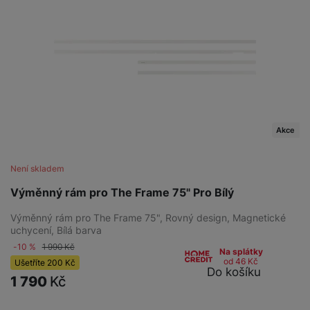
Akce
Není skladem
Výměnný rám pro The Frame 75" Pro Bílý
Výměnný rám pro The Frame 75", Rovný design, Magnetické
uchycení, Bílá barva
-10 %
1 990
Kč
Na splátky
od 46
Kč
Ušetříte
200
Kč
Do košíku
1 790
Kč