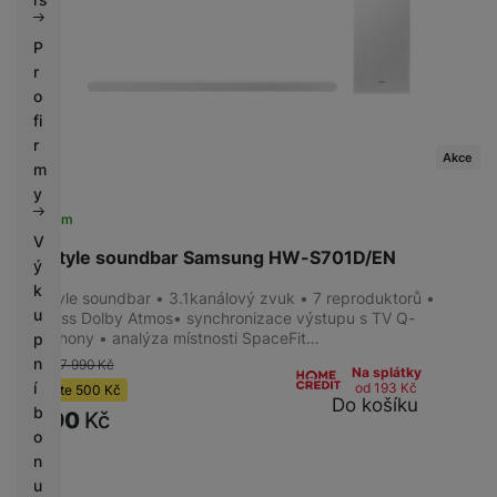
P
r
o
fi
r
Akce
m
y
Skladem
V
Lifestyle soundbar Samsung HW-S701D/EN
ý
k
Lifestyle soundbar • 3.1kanálový zvuk • 7 reproduktorů •
u
Wireless Dolby Atmos• synchronizace výstupu s TV Q-
Symphony • analýza místnosti SpaceFit…
p
n
-6 %
7 990
Kč
Na splátky
í
od 193
Kč
Ušetříte
500
Kč
Do košíku
b
7 490
Kč
o
n
u