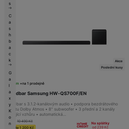
s
C
a
s
h
b
a
c
k
Akce
Poslední kusy
G
a
Skladem
na 1 prodejně
l
a
Soundbar Samsung HW-QS700F/EN
x
Soundbar s 3.1.2-kanálovým audio • podpora bezdrátového
y
formátu Dolby Atmos • 8" subwoofer • 3 přední a 2 kanály
K
směřující vzhůru • automatická…
o
-11 %
10 490
Kč
n
Na splátky
od 239
Kč
Ušetříte
1 200
Kč