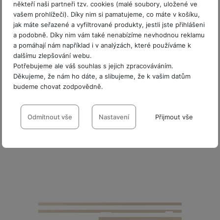
někteří naši partneři tzv. cookies (malé soubory, uložené ve
Skladem
vašem prohlížeči). Díky nim si pamatujeme, co máte v košíku,
jak máte seřazené a vyfiltrované produkty, jestli jste přihlášeni
Soundbar Samsung HW-B750F/EN
a podobně. Díky nim vám také nenabízíme nevhodnou reklamu
a pomáhají nám například i v analýzách, které používáme k
5.1kanálový soundbar • 3 přední a 2 boční reproduktory • 1
dalšímu zlepšování webu.
basový subwoofer • funkce Q-Symphony • autentický 3D zvuk
• efekt prostorového zvuku •…
Potřebujeme ale váš souhlas s jejich zpracováváním.
Děkujeme, že nám ho dáte, a slibujeme, že k vašim datům
7 190
Kč
Na splátky
budeme chovat zodpovědně.
od 185
Kč
Do košíku
Nastavení souhlasů s kategoriemi
cookies
Odmítnout vše
Nastavení
Přijmout vše
Možnost koupit jako použité
Technické
Technické
-
bez těchto cookies náš web nebude fungovat
.
Použité - Zánovní - jako nové
5 490
Kč
VŽDY AKTIVNÍ
Technické cookies umožňují váš průchod nákupním košíkem,
Preferenční a rozšířené funkce
Preferenční a rozšířené funkce
-
abyste nemuseli vše
porovnávání produktů a další nezbytné funkce.
nastavovat znovu a abyste se s námi mohli spojit např. pomocí
chatu
.
Povoleno