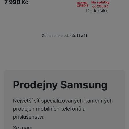
7 990
Kč
Na splátky
od 206
Kč
Do košíku
Zobrazeno produktů:
z
11
Prodejny Samsung
Největší síť specializovaných kamenných
prodejen mobilních telefonů a
příslušenství.
Seznam