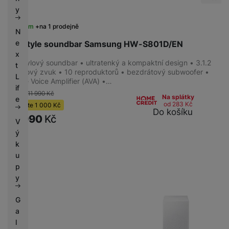
k
e
y
Přepínání skladeb
(
4
)
y
4K video pass
(
2
)
Skladem
na 1 prodejně
N
e
Lifestyle soundbar Samsung HW-S801D/EN
x
Lifestylový soundbar • ultratenký a kompaktní design • 3.1.2
ÚČEL
t
kanálový zvuk • 10 reproduktorů • bezdrátový subwoofer •
L
Active Voice Amplifier (AVA) •…
K televizi
(
6
)
if
-8 %
11 990
Kč
Na splátky
e
od 283
Kč
Ušetříte
1 000
Kč
Do košíku
10 990
Kč
V
KONEKTIVITA
ý
k
HDMI
(
6
)
u
HDMI ARC
(
6
)
p
Optický vstup/výstup
(
2
)
y
Bluetooth
(
2
)
G
a
l