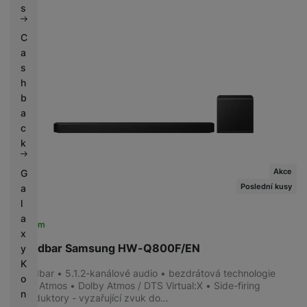
s
C
a
s
h
b
a
c
k
Akce
G
Poslední kusy
a
l
a
Skladem
x
Soundbar Samsung HW-Q800F/EN
y
K
Soundbar • 5.1.2-kanálové audio • bezdrátová technologie
o
Dolby Atmos • Dolby Atmos / DTS Virtual:X • Side-firing
n
reproduktory - vyzařující zvuk do…