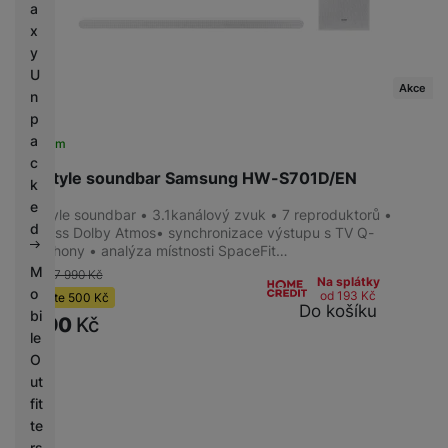
a
x
y
U
Akce
n
p
a
Skladem
c
Lifestyle soundbar Samsung HW-S701D/EN
k
e
Lifestyle soundbar • 3.1kanálový zvuk • 7 reproduktorů •
d
Wireless Dolby Atmos• synchronizace výstupu s TV Q-
Symphony • analýza místnosti SpaceFit…
M
-6 %
7 990
Kč
Na splátky
o
od 193
Kč
Ušetříte
500
Kč
Do košíku
bi
7 490
Kč
le
O
ut
fit
te
rs