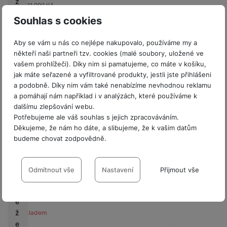
z
-8 %
11 990
Kč
Na splátky
u
od 283
Kč
Ušetříte
1 000
Kč
Souhlas s cookies
Do košíku
lt
10 990
Kč
a
Aby se vám u nás co nejlépe nakupovalo, používáme my a
n
někteří naši partneři tzv. cookies (malé soubory, uložené ve
t
vašem prohlížeči). Díky nim si pamatujeme, co máte v košíku,
jak máte seřazené a vyfiltrované produkty, jestli jste přihlášeni
P
a podobně. Díky nim vám také nenabízíme nevhodnou reklamu
o
a pomáhají nám například i v analýzách, které používáme k
d
dalšímu zlepšování webu.
m
Potřebujeme ale váš souhlas s jejich zpracováváním.
ín
Děkujeme, že nám ho dáte, a slibujeme, že k vašim datům
k
budeme chovat zodpovědně.
y
Nastavení souhlasů s kategoriemi
s
o
cookies
Odmítnout vše
Nastavení
Přijmout vše
u
Akce
Technické
t
Technické
-
bez těchto cookies náš web nebude fungovat
.
ě
VŽDY AKTIVNÍ
ž
Není skladem
e