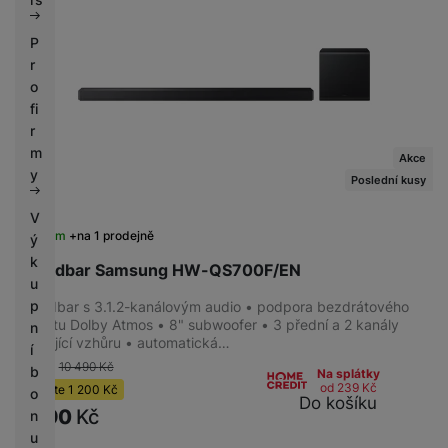
P
r
o
fi
r
m
Akce
y
Poslední kusy
V
Skladem
na 1 prodejně
ý
k
Soundbar Samsung HW-QS700F/EN
u
p
Soundbar s 3.1.2-kanálovým audio • podpora bezdrátového
formátu Dolby Atmos • 8" subwoofer • 3 přední a 2 kanály
n
směřující vzhůru • automatická…
í
-11 %
10 490
Kč
b
Na splátky
od 239
Kč
Ušetříte
1 200
Kč
o
Do košíku
9 290
Kč
n
u