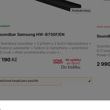
Poslední kusy
kladem
Není skl
oundbar Samsung HW-B750F/EN
Sound
.1kanálový soundbar • 3 přední a 2 boční reproduktory •
Soundba
 basový subwoofer • funkce Q-Symphony • autentický
6.5"pasi
D zvuk • efekt prostorového zvuku •…
Power O
7 190
Kč
Na splátky
2 99
od 185
Kč
Do košíku
Možnost koupit jako použité
Použité - Zánovní - jako nové
5 490
Kč
obrazeno produktů:
z
4
s