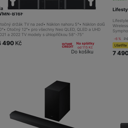
aklápěcí držák TV na zeď 48"-75" Samsung
Lifes
WMN-B16F
Lifesty
točný držák TV na zeď• Náklon nahoru 5°• Náklon dolů
Wireles
0°• Otočný 12°• pro všechny Neo QLED, QLED a UHD
Symphon
021 a 2022 TV modely s úhlopříčkou 58"-75"
-6 %
7 
4 490
Kč
Na splátky
Ušetříte
od 115
Kč
Do košíku
7 49