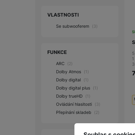
VLASTNOSTI
Se subwooferem
(
3
)
S
S
FUNKCE
5
1
ARC
(
2
)
3
Dolby Atmos
(
1
)
Dolby digital
(
1
)
Dolby digital plus
(
1
)
Dolby trueHD
(
1
)
Ovládání hlasitosti
(
3
)
Přepínání skladeb
(
2
)
Z
Souhlas s cookie