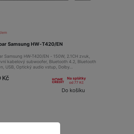
adem
bar Samsung HW-T420/EN
r Samsung HW-T420/EN - 150W, 2.1CH zvuk,
vní kabelový subwoofer, Bluetooth 4.2, Bluetooth
n, USB, Optický audio vstup, Dolby…
0
Kč
Na splátky
od 77
Kč
Do košíku