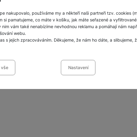
pe nakupovalo, používáme my a někteří naši partneři tzv. cookies (
m si pamatujeme, co máte v košíku, jak máte seřazené a vyfiltrované p
ky nim vám také nenabízíme nevhodnou reklamu a pomáhají nám napřík
šování webu.
las s jejich zpracováváním. Děkujeme, že nám ho dáte, a slibujeme
sů s kategoriemi cookies
 vše
Nastavení
ookies náš web nebude fungovat
.
jí váš průchod nákupním košíkem, porovnávání produktů a další ne
šířené funkce
funkce
-
abyste nemuseli vše nastavovat znovu a abyste se s námi mo
ráci s naším webem dokážeme ještě zpříjemnit. Dokážeme si zapama
li, jak se na webu chováte, a mohli náš web dále zlepšovat
.