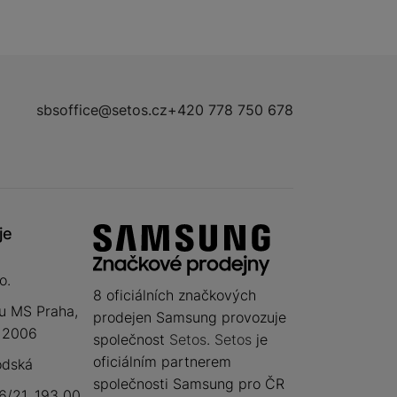
sbsoffice@setos.cz
+420 778 750 678
je
o.
8 oficiálních značkových
u MS Praha,
prodejen Samsung provozuje
 12006
společnost
Setos
.
Setos
je
oficiálním partnerem
odská
společnosti Samsung pro ČR
/21, 193 00