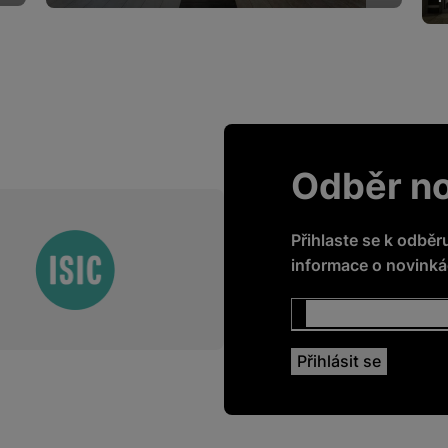
Odběr n
Přihlaste se k odběr
informace o novinkác