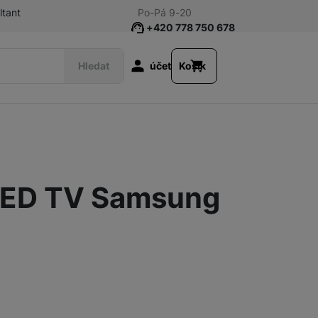
ltant
Po-Pá 9-20
+420 778 750 678
Uživatelská s
Hledat
účet
Košík
Chytré hodinky
 LED TV Samsung
Sluchátka
Audio