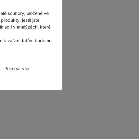
malé soubory, uložené ve
rodukty, jestli jste
lad i v analýzách, které
, že k vašim datům budeme
Přijmout vše
zbytné funkce.
hli spojit např. pomocí
tovat vaše nastavení,