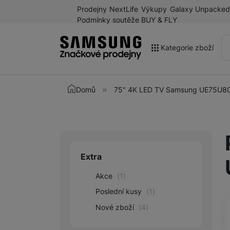
Prodejny
NextLife
Výkupy
Galaxy Unpacked
Podmínky soutěže BUY & FLY
Kategorie zboží
Akce
Domů
75" 4K LED TV Samsung UE75U
Výprodej
Galaxy Z Fold8 a další
novinky léta 2026
Mobilní telefony
Extra
Upřesnit paramet
Chytré hodinky
Akce
(
1
)
Tablety
Poslední kusy
(
1
)
Nové zboží
(
4
)
Sluchátka
Galaxy Ring