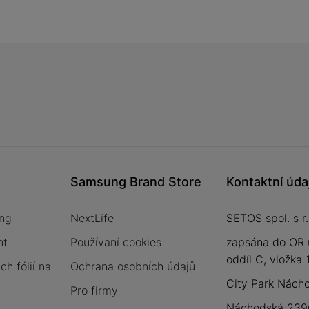
Samsung Brand Store
Kontaktní úda
ng
NextLife
SETOS spol. s r.
nt
Používaní cookies
zapsána do OR 
oddíl C, vložka
h fólií na
Ochrana osobních údajů
City Park Nách
Pro firmy
Náchodská 2396