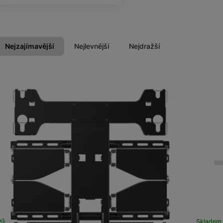
Příslušenství
Nejzajímavější
Nejlevnější
Nejdražší
Produkty
Domácí spotřebiče
kladem na prodejně
na 1 prodejně
Skladem