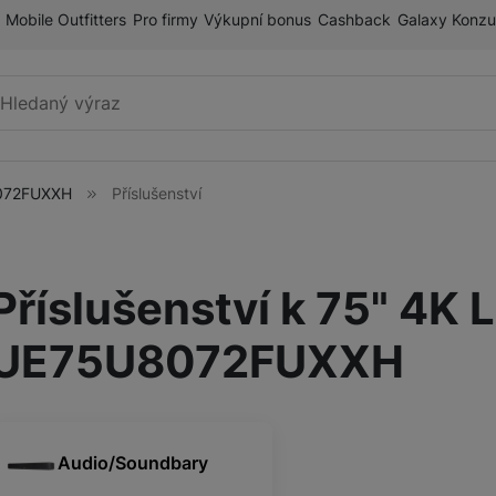
Mobile Outfitters
Pro firmy
Výkupní bonus
Cashback
Galaxy Konzu
Vyhledávání
8072FUXXH
Příslušenství
Mobilní telefony
Příslušenství k 75" 4K
Tablety
ry
UE75U8072FUXXH
Galaxy Ring
Audio/Soundbary