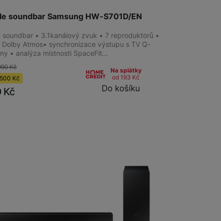
tyle soundbar Samsung HW-S701D/EN
le soundbar • 3.1kanálový zvuk • 7 reproduktorů •
s Dolby Atmos• synchronizace výstupu s TV Q-
y • analýza místnosti SpaceFit…
990
Kč
Na splátky
od 193
Kč
500
Kč
Do košíku
0
Kč