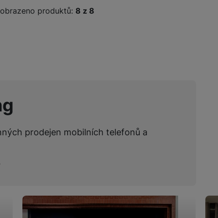
obrazeno produktů:
z
8
žíváme my nebo naši partneři, abychom vám mohli zobrazit vhodné
a stránkách třetích stran.
ng
nných prodejen mobilních telefonů a