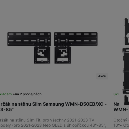
Produkty
Příslušenství
Domácí spotřebiče
Akce
kladem
na 2 prodejnách
Skladem 
ržák na stěnu Slim Samsung WMN-B50EB/XC -
Nakláp
3-85"
WMN-
ržák na stěnu Slim Fit, pro všechny 2021-2023 TV
Otočný 
odely (pro 2021-2023 Neo QLED s úhlopříčkou 43"-85",
10°• Ot