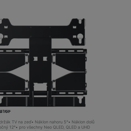
Televize/Audio
Monitory
na prodejně
na 1 prodejně
ěcí držák TV na zeď 48"-75" Samsung
B16F
držák TV na zeď• Náklon nahoru 5°• Náklon dolů
očný 12°• pro všechny Neo QLED, QLED a UHD