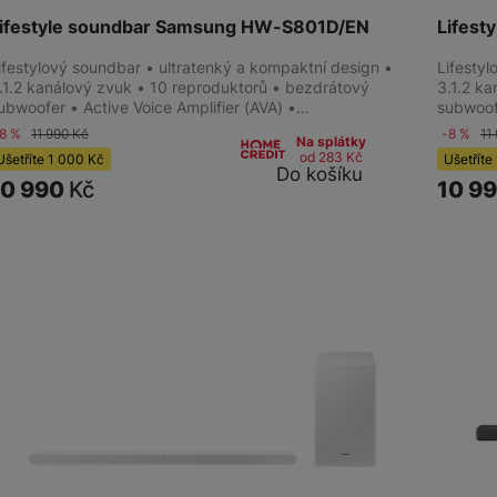
ifestyle soundbar Samsung HW-S801D/EN
Lifes
ifestylový soundbar • ultratenký a kompaktní design •
Lifesty
.1.2 kanálový zvuk • 10 reproduktorů • bezdrátový
3.1.2 k
ubwoofer • Active Voice Amplifier (AVA) •…
subwoof
-8 %
11 990
Kč
-8 %
11
Na splátky
od 283
Kč
Ušetříte
1 000
Kč
Ušetříte
Do košíku
10 990
Kč
10 9