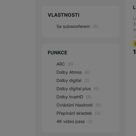
L
VLASTNOSTI
L
3
Se subwooferem
(
6
)
s
FUNKCE
ARC
(
6
)
Dolby Atmos
(
6
)
Dolby digital
(
2
)
Dolby digital plus
(
6
)
Dolby trueHD
(
6
)
Ovládání hlasitosti
(
6
)
Přepínání skladeb
(
4
)
4K video pass
(
2
)