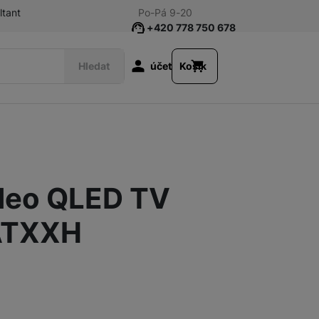
ltant
Po-Pá 9-20
+420 778 750 678
Uživatelská s
Hledat
účet
Košík
Chytré hodinky
 Neo QLED TV
Sluchátka
ATXXH
Audio
Nalez