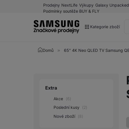
Prodejny
NextLife
Výkupy
Galaxy Unpacked
Podmínky soutěže BUY & FLY
Kategorie zboží
Akce
Domů
65" 4K Neo QLED TV Samsung 
Výprodej
Galaxy Z Fold8 a další
novinky léta 2026
Mobilní telefony
Extra
Upřesnit paramet
Chytré hodinky
Akce
(
6
)
Tablety
Poslední kusy
(
2
)
Nové zboží
(
8
)
Sluchátka
Galaxy Ring