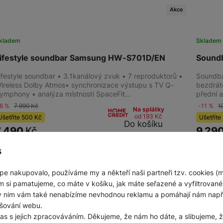
Akce
kladem
Sklade
ifestyle soundbar Samsung HW-S701D/EN
Sound
ifestyle soundbar • 3.1kanálový zvuk • 7 reproduktorů •
Soundba
ireless Dolby Atmos• synchronizace výstupu s TV Q-
bezdrát
ymphony • analýza místnosti SpaceFit…
přední 
-6 %
7 990
Kč
-11 %
1
Na splátky
od 193
Kč
Ušetříte
500
Kč
Ušetříte
Do košíku
7 490
Kč
9 29
s
pe nakupovalo, používáme my a někteří naši partneři tzv. cookies (
m si pamatujeme, co máte v košíku, jak máte seřazené a vyfiltrované p
ky nim vám také nenabízíme nevhodnou reklamu a pomáhají nám napřík
šování webu.
las s jejich zpracováváním. Děkujeme, že nám ho dáte, a slibujeme