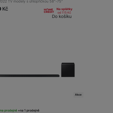
2022 TV modely s úhlopříčkou 58"-75"
0
Kč
Na splátky
od 115
Kč
Do košíku
Akce
na prodejně
na 1 prodejně