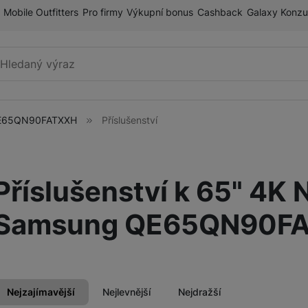
Mobile Outfitters
Pro firmy
Výkupní bonus
Cashback
Galaxy Konzu
Vyhledávání
QE65QN90FATXXH
Příslušenství
Mobilní telefony
Příslušenství k 65" 4K
Tablety
ry
Samsung QE65QN90F
Galaxy Ring
Nejzajímavější
Nejlevnější
Nejdražší