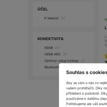
ÚČEL
K televizi
(
6
)
S
L
L
KONEKTIVITA
W
S
HDMI
(
6
)
HDMI ARC
(
6
)
Optický vstup/výstup
(
2
)
Bluetooth
(
2
)
Souhlas s cookie
Aby se vám u nás co nejlé
vašem prohlížeči). Díky ni
přihlášeni a podobně. Dí
používáme k dalšímu zlep
Potřebujeme ale váš souh