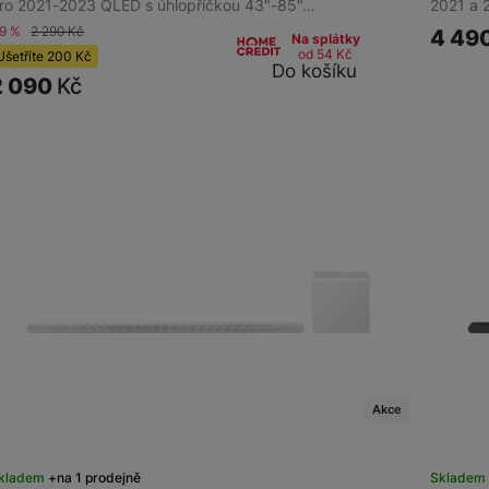
ro 2021-2023 QLED s úhlopříčkou 43"-85"…
2021 a 
-9 %
2 290
Kč
4 49
Na splátky
od 54
Kč
Ušetříte
200
Kč
Do košíku
2 090
Kč
Akce
kladem
na 1 prodejně
Skladem 