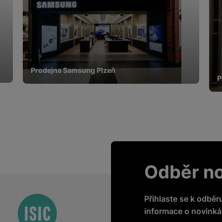
Prodejna Samsung Plzeň
P
Odběr n
Přihlaste se k odběr
informace o novinkác