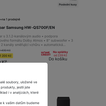
Poslední kusy
m
na 1 prodejně
bar Samsung HW-QS700F/EN
r s 3.1.2-kanálovým audio • podpora
ového formátu Dolby Atmos • 8" subwoofer • 3
a 2 kanály směřující vzhůru • automatická…
0 490
Kč
Na splátky
od 239
Kč
1 200
Kč
Do košíku
0
Kč
malé soubory, uložené ve
rodukty, jestli jste
lad i v analýzách, které
, že k vašim datům budeme