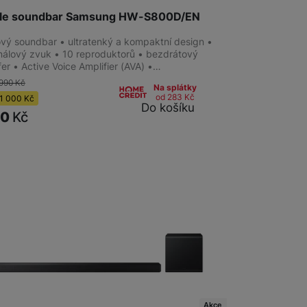
tyle soundbar Samsung HW-S800D/EN
lový soundbar • ultratenký a kompaktní design •
análový zvuk • 10 reproduktorů • bezdrátový
er • Active Voice Amplifier (AVA) •…
 990
Kč
Na splátky
od 283
Kč
1 000
Kč
Do košíku
90
Kč
Akce