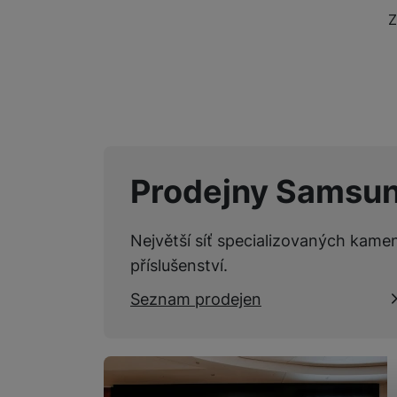
Z
Marketingové cookies pou
na našich stránkách, tak n
Prodejny Samsu
Největší síť specializovaných kame
příslušenství.
Seznam prodejen