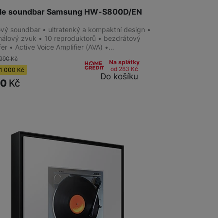
tyle soundbar Samsung HW-S800D/EN
lový soundbar • ultratenký a kompaktní design •
análový zvuk • 10 reproduktorů • bezdrátový
er • Active Voice Amplifier (AVA) •…
 990
Kč
Na splátky
od 283
Kč
1 000
Kč
Do košíku
90
Kč