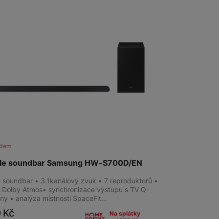
 obsahy nebo reklamy jak
adem
tyle soundbar Samsung HW-S700D/EN
le soundbar • 3.1kanálový zvuk • 7 reproduktorů •
s Dolby Atmos• synchronizace výstupu s TV Q-
y • analýza místnosti SpaceFit…
0
Kč
Na splátky