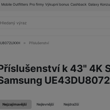
Mobile Outfitters
Pro firmy
Výkupní bonus
Cashback
Galaxy Konzu
Vyhledávání
3DU8072UXXH
Příslušenství
Mobilní telefony
Příslušenství k 43" 4K
Tablety
ry
Samsung UE43DU807
Galaxy Ring
Nejzajímavější
Nejlevnější
Nejdražší