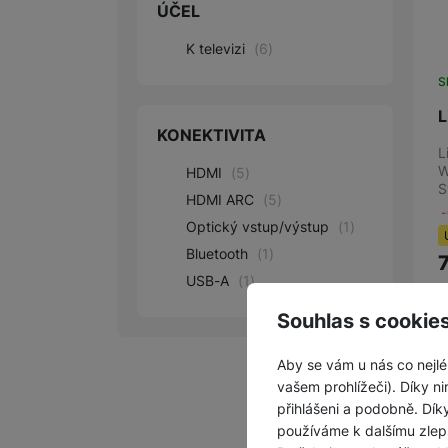
ÚČEL
K televizi
(
6
)
S
L
KONEKTIVITA
L
W
HDMI
(
5
)
S
HDMI ARC
(
5
)
Optický vstup/výstup
(
1
)
Bluetooth
(
1
)
USB-A
(
1
)
Souhlas s cookie
Aby se vám u nás co nejlé
vašem prohlížeči). Díky ni
přihlášeni a podobně. Dí
používáme k dalšímu zlep