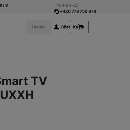
ltant
Po-Pá 9-20
+420 778 750 678
Uživatelská s
Hledat
účet
Košík
Chytré hodinky
 Smart TV
Sluchátka
2UXXH
Audio
Nalez