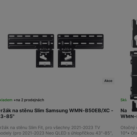
Produkty
Příslušenství
Domácí spotřebiče
Akce
kladem
na 2 prodejnách
Skladem 
ržák na stěnu Slim Samsung WMN-B50EB/XC -
Nakláp
3-85"
WMN-
ržák na stěnu Slim Fit, pro všechny 2021-2023 TV
Otočný 
odely (pro 2021-2023 Neo QLED s úhlopříčkou 43"-85",
10°• Ot