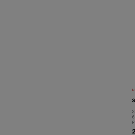
Marketingové cookies pou
na našich stránkách, tak n
N
S
S
6
P