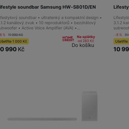
ifestyle soundbar Samsung HW-S801D/EN
Lifes
ifestylový soundbar • ultratenký a kompaktní design •
Lifesty
.1.2 kanálový zvuk • 10 reproduktorů • bezdrátový
3.1.2 k
ubwoofer • Active Voice Amplifier (AVA) •…
subwoof
-8 %
11 990
Kč
-8 %
11
Na splátky
od 283
Kč
Ušetříte
1 000
Kč
Ušetříte
Do košíku
10 990
Kč
10 9