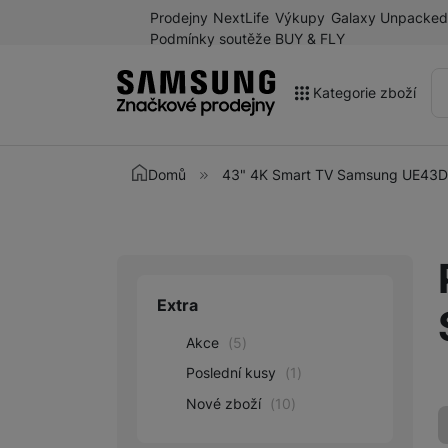
Prodejny
NextLife
Výkupy
Galaxy Unpacked
Podmínky soutěže BUY & FLY
Kategorie zboží
Akce
Domů
43" 4K Smart TV Samsung UE4
Výprodej
Galaxy Z Fold8 a další
novinky léta 2026
Mobilní telefony
Extra
Upřesnit paramet
Chytré hodinky
Akce
(
5
)
Tablety
Poslední kusy
(
1
)
Nové zboží
(
10
)
Sluchátka
Galaxy Ring