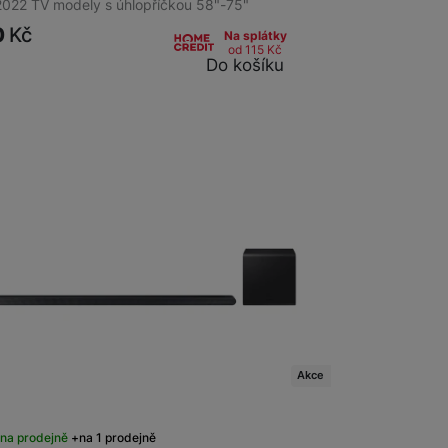
2022 TV modely s úhlopříčkou 58"-75"
0
Kč
Na splátky
od 115
Kč
Do košíku
Akce
na prodejně
na 1 prodejně