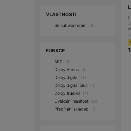
L
VLASTNOSTI
L
3
Se subwooferem
(
6
)
s
FUNKCE
ARC
(
5
)
Dolby Atmos
(
4
)
Dolby digital
(
1
)
Dolby digital plus
(
4
)
Dolby trueHD
(
4
)
Ovládání hlasitosti
(
6
)
Přepínání skladeb
(
5
)