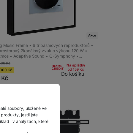
na prodejně
na 4 prodejnách
 Frame Samsung HW-LS60D/EN
Akce
 Music Frame • 6 třípásmových reproduktorů •
 prostorový 2kanálový zvuk o výkonu 120 W •
tmos • Adaptive Sound • Q-Symphony •…
490
Kč
Na splátky
od 159
Kč
300
Kč
Do košíku
0
Kč
malé soubory, uložené ve
rodukty, jestli jste
lad i v analýzách, které