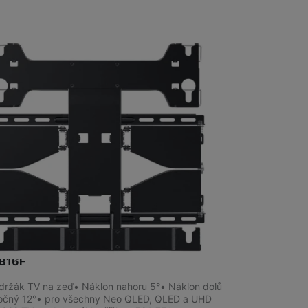
Televize/Audio
Monitory
na prodejně
na 1 prodejně
ěcí držák TV na zeď 48"-75" Samsung
B16F
držák TV na zeď• Náklon nahoru 5°• Náklon dolů
očný 12°• pro všechny Neo QLED, QLED a UHD