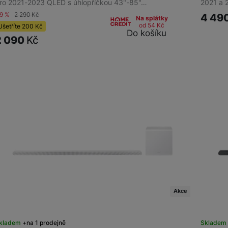
ro 2021-2023 QLED s úhlopříčkou 43"-85"…
2021 a 
-9 %
2 290
Kč
4 49
Na splátky
od 54
Kč
Ušetříte
200
Kč
Do košíku
2 090
Kč
Akce
kladem
na 1 prodejně
Skladem 