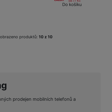
od 77
Kč
Do košíku
obrazeno produktů:
z
10
ng
nných prodejen mobilních telefonů a