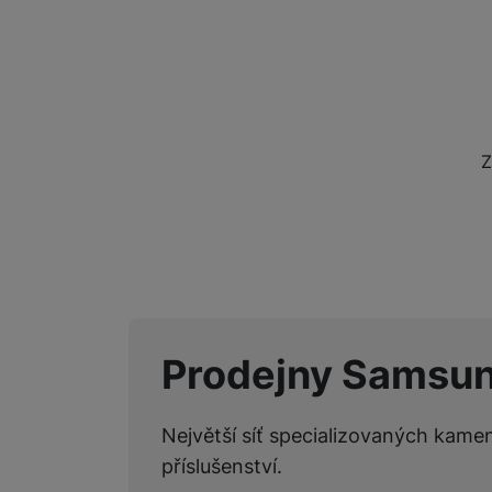
Z
Prodejny Samsu
Největší síť specializovaných kame
příslušenství.