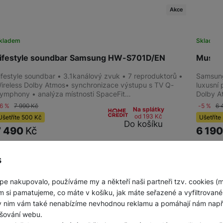
Akce
kladem
Skladem 
ifestyle soundbar Samsung HW-S701D/EN
Music
ifestyle soundbar • 3.1kanálový zvuk • 7 reproduktorů •
Samsung
ireless Dolby Atmos• synchronizace výstupu s TV Q-
luxusní
ymphony • analýza místnosti SpaceFit…
Dolby A
-6 %
7 990
Kč
-5 %
6 
Na splátky
od 193
Kč
Ušetříte
500
Kč
Ušetříte
Do košíku
7 490
Kč
6 19
s
pe nakupovalo, používáme my a někteří naši partneři tzv. cookies (
m si pamatujeme, co máte v košíku, jak máte seřazené a vyfiltrované p
ky nim vám také nenabízíme nevhodnou reklamu a pomáhají nám napřík
šování webu.