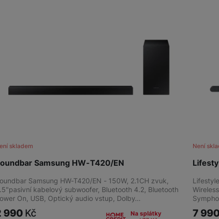
žíváme my nebo naši partneři, abychom vám mohli zobrazit vhodné
a stránkách třetích stran.
ení skladem
Není skl
oundbar Samsung HW-T420/EN
Lifes
oundbar Samsung HW-T420/EN - 150W, 2.1CH zvuk,
Lifesty
.5"pasivní kabelový subwoofer, Bluetooth 4.2, Bluetooth
Wireles
ower On, USB, Optický audio vstup, Dolby…
Symphon
2 990
Kč
7 99
Na splátky