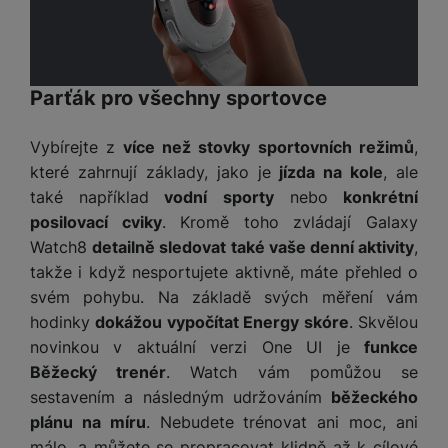
Parťák pro všechny sportovce
Vybírejte z
více než stovky sportovních režimů
,
které zahrnují základy, jako je
jízda na kole
, ale
také například
vodní sporty
nebo
konkrétní
posilovací cviky
. Kromě toho zvládají Galaxy
Watch8
detailně sledovat také vaše denní aktivity
,
takže i když nesportujete aktivně, máte přehled o
svém pohybu. Na základě svých měření vám
hodinky
dokážou vypočítat Energy skóre
. Skvělou
novinkou v aktuální verzi One UI je
funkce
Běžecký trenér
. Watch vám pomůžou se
sestavením a následným udržováním
běžeckého
plánu na míru
. Nebudete trénovat ani moc, ani
málo, a můžete se propracovat klidně až k cílové