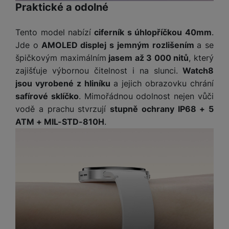
Praktické a odolné
Tento model nabízí
ciferník s úhlopříčkou 40mm
.
Jde o
AMOLED displej s jemným rozlišením
a se
špičkovým maximálním
jasem až 3 000 nitů
, který
zajišťuje výbornou čitelnost i na slunci.
Watch8
jsou vyrobené z hliníku
a jejich obrazovku chrání
safírové sklíčko
. Mimořádnou odolnost nejen vůči
vodě a prachu stvrzují
stupně ochrany IP68 + 5
ATM + MIL-STD-810H
.