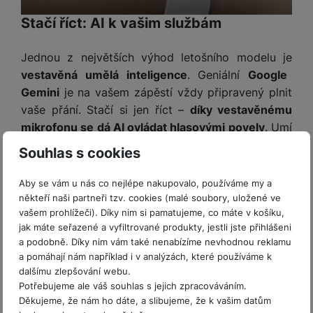
Stačí říct: AI k vašim službám
Jednou z největších výhod letošního modelu je
vestavěná umělá inteligence
. Geniální
Google
Gemini
je na vašem zápěstí vždy připravený plnit
vaše přání. Stačí si jen říct –
díky vestavěnému
mikrofonu se dá AI ovládat hlasovými povely
. Umí
například shrnout váš poslední e-mail, navrhnout
Souhlas s cookies
zprávu pro kolegu nebo si zapamatovat nějakou
užitečnou informaci – například kde jste
Aby se vám u nás co nejlépe nakupovalo, používáme my a
zaparkovali auto nebo jaký film vám právě
někteří naši partneři tzv. cookies (malé soubory, uložené ve
vašem prohlížeči). Díky nim si pamatujeme, co máte v košíku,
doporučil kamarád. Je to intuitivní a snadné.
jak máte seřazené a vyfiltrované produkty, jestli jste přihlášeni
a podobně. Díky nim vám také nenabízíme nevhodnou reklamu
a pomáhají nám například i v analýzách, které používáme k
dalšímu zlepšování webu.
Potřebujeme ale váš souhlas s jejich zpracováváním.
Děkujeme, že nám ho dáte, a slibujeme, že k vašim datům