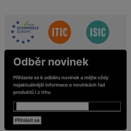
FUNKCE
4G
Ne
Sdružení
5G
Ne
GPS
Ano
GSM
Ne
Odběr novinek
LTE
Ne
NFC
Ano
Přihlaste se k odběru novinek a mějte vždy
Mobilní aplikace
Ano
nejaktuálnější informace o novinkách řad
produktů i z trhu
Barometr
Ano
Gyroskop
Ano
Posílání notifikací
Ano