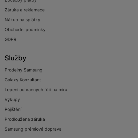
Záruka a reklamace
PROCESOR
Nákup na splátky
1x1,6 GHz + 4x1,5
Rychlost CPU
Obchodní podmínky
GHz
GDPR
Počet jader
5
procesoru
Služby
Procesor
Exynos W1000
Prodejny Samsung
Galaxy Konzultant
Lepení ochranných fólií na míru
SPORTOVNÍ FUNKCE
Výkupy
Detekce zahájení
Ano
Pojištění
aktivity
Prodloužená záruka
Běh
Ano
Samsung prémiová doprava
Cyklistika
Ano