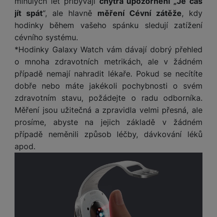
minulých let přibývají
chytrá upozornění „Je čas
Marketingové
Marketingové
-
abychom vás neobtěžovali nevhodnou
našich reklamních kampaní. Jejich pomocí určujeme počet
jít spát
“, ale hlavně
měření Cévní zátěže
, kdy
reklamou
.
návštěv a zdroje návštěv našich internetových stránek. Data
hodinky během vašeho spánku sledují zatížení
Povoleno
získaná pomocí těchto cookies zpracováváme souhrnně a
anonymně, takže nejsme schopni identifikovat konkrétní
cévního systému.
uživatele našeho webu.
*Hodinky Galaxy Watch vám dávají dobrý přehled
Marketingové cookies používáme my nebo naši partneři,
o mnoha zdravotních metrikách, ale v žádném
abychom vám mohli zobrazit vhodné obsahy nebo reklamy jak
případě nemají nahradit lékaře. Pokud se necítíte
na našich stránkách, tak na stránkách třetích stran.
dobře nebo máte jakékoli pochybnosti o svém
zdravotním stavu, požádejte o radu odborníka.
Měření jsou užitečná a zpravidla velmi přesná, ale
prosíme, abyste na jejich základě v žádném
případě neměnili způsob léčby, dávkování léků
apod.