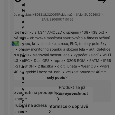
r
N
m
a
ej
P
í
v
y
a
R
předchozí
následující
ín
r
te
o
n
bí
e
k
Kód produktu:
NEOSSUL320051
Reklamační číslo:
SU20260314
n
T
n
w
é
je
d
EAN:
8806097415756
y
é
e
o
e
l
č
u
d
l
v
r
e
k
k
e
e
Chytré hodinky s 1,34" AMOLED displejem (438×438 px) •
o
b
d
y
c
s
v
safírové sklo • obrovské množství sportovních a fitness režimů
u
a
n
k
e
k
i
• měření tepu, krevního tlaku, stresu, EKG, teploty pokožky i
S
n
i
c
y
z
SpO2 • přesný monitoring spánku a složení těla • aut. detekce
a
k
K
c
h
e
cvičení a pádu • sledování menstruace • výpočet kalorií • Wi-Fi
m
y
a
e
y
D
/
• BT 5.3 • NFC • Dual GPS • repro • 32GB ROM • 5ATM • IP68
s
b
tr
i
F
A
M
• MIL-STD-810H • 2 tlačítka • digit. luneta • Wear OS • výdrž
u
e
ý
g
l
u
r
až 40 h • rychlé i bezdrát. nab. • velikost pouzdra: 40mm
n
l
m
e
a
d
a
celý popis
g
y
h
s
s
i
z
T
o
Produkt se již n
Produkt se již
t
h
o
ni
V
di
Vyzvednutí na prodejně
o
Kde vyzvednout
d
neprodává.
č
v
n
ř
D
Neznámé
i
k
ý
k
e
o
s
Doručení na adresu
y
Informace o dopravě
h
á
m
k
Neznámé
o
m