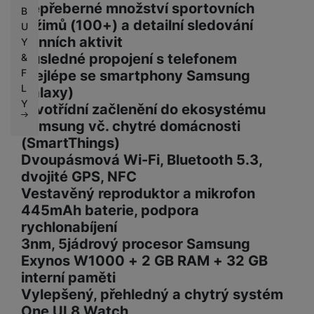
Nepřeberné množství sportovních
B
režimů (100+) a detailní sledování
U
denních aktivit
Y
Důsledné propojení s telefonem
&
F
(nejlépe se smartphony Samsung
L
Galaxy)
Y
Prvotřídní začlenění do ekosystému
Samsung vč. chytré domácnosti
(SmartThings)
Dvoupásmová Wi-Fi, Bluetooth 5.3,
dvojité GPS, NFC
Vestavěný reproduktor a mikrofon
445mAh baterie, podpora
rychlonabíjení
3nm, 5jádrový procesor Samsung
Exynos W1000 + 2 GB RAM + 32 GB
interní paměti
Vylepšený, přehledný a chytrý systém
One UI 8 Watch