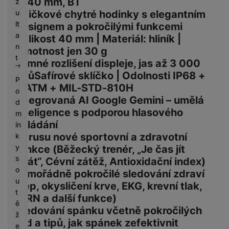
8, 40 mm, BT
z
Špičkové chytré hodinky s elegantním
u
lt
designem a pokročilými funkcemi
a
Velikost 40 mm | Materiál: hliník |
n
Hmotnost jen 30 g
t
Jemné rozlišení displeje, jas až 3 000
nitůSafírové sklíčko | Odolnosti IP68 +
P
5 ATM + MIL-STD-810H
o
Integrovaná AI Google Gemini – umělá
d
inteligence s podporou hlasového
m
ovládání
ín
Zbrusu nové sportovní a zdravotní
k
y
funkce (Běžecký trenér, „Je čas jít
s
spát“, Cévní zátěž, Antioxidační index)
o
Mimořádně pokročilé sledování zdraví
u
(tep, okysličení krve, EKG, krevní tlak,
t
IHRN a další funkce)
ě
Sledování spánku včetně pokročilých
ž
rad a tipů, jak spánek zefektivnit
e