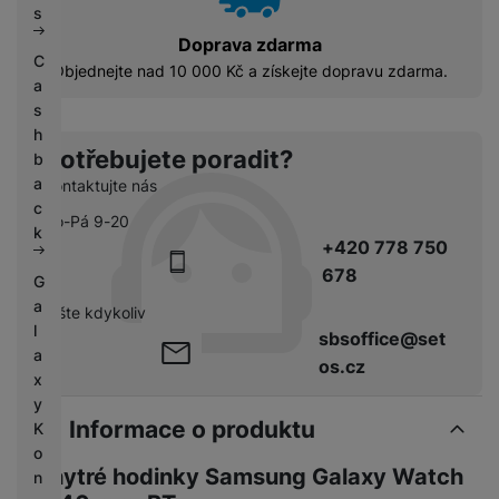
s
Doprava zdarma
C
Objednejte nad 10 000 Kč a získejte dopravu zdarma.
a
s
h
Potřebujete poradit?
b
a
Kontaktujte nás
c
Po-Pá 9-20
k
+420 778 750
678
G
a
pište kdykoliv
l
sbsoffice@set
a
os.cz
x
y
Informace o produktu
K
o
Chytré hodinky Samsung Galaxy Watch
n