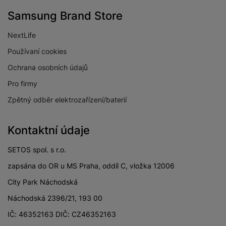
Fitness
Ano
Samsung Brand Store
Chůze
Ano
NextLife
Jóga
Ano
Používaní cookies
Ochrana osobních údajů
Krokoměr
Ano
Pro firmy
Outdoor
Ano
Zpětný odběr elektrozařízení/baterií
Vystoupaná patra
Ano
Plavání
Ano
Kontaktní údaje
Turistika
Ano
SETOS spol. s r.o.
zapsána do OR u MS Praha, oddíl C, vložka 12006
Veslování
Ano
City Park Náchodská
Záznam trasy
Ano
Náchodská 2396/21, 193 00
IČ: 46352163 DIČ: CZ46352163