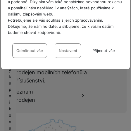
a podobně. Díky nim vám také nenabízíme nevhodnou reklamu
a pomáhají nám například i v analýzách, které používáme k
P
dalšímu zlepšování webu.
Recenze
r
Potřebujeme ale váš souhlas s jejich zpracováváním.
o
Děkujeme, že nám ho dáte, a slibujeme, že k vašim datům
Nebyla přidána žádná recenze.
fi
budeme chovat zodpovědně.
r
Nastavení souhlasů s kategoriemi
Prodejny Samsung
m
cookies
Odmítnout vše
Nastavení
Přijmout vše
y
Technické
Technické
-
bez těchto cookies náš web nebude fungovat
.
Největší síť specializovaných kamenných
V
VŽDY AKTIVNÍ
ý
prodejen mobilních telefonů a
k
příslušenství.
u
Technické cookies umožňují váš průchod nákupním košíkem,
Preferenční a rozšířené funkce
p
Preferenční a rozšířené funkce
-
abyste nemuseli vše
porovnávání produktů a další nezbytné funkce.
Seznam
n
nastavovat znovu a abyste se s námi mohli spojit např. pomocí
prodejen
chatu
.
í
Povoleno
b
o
n
Díky těmto cookies vám práci s naším webem dokážeme ještě
u
Analytické
-
abychom věděli, jak se na webu chováte, a mohli