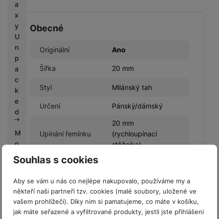
a
x
y
Obecné
U
n
Originální
Ano
p
Šířka
20 mm
a
c
Styl
Milánský tah
k
e
Určení
Pánský/dámský
d
20 mm
M
Upínání řemínku
(rychloupínací
o
stěžejka)
bi
Souhlas s cookies
le
O
Aby se vám u nás co nejlépe nakupovalo, používáme my a
ut
Hodnocení
někteří naši partneři tzv. cookies (malé soubory, uložené ve
fit
vašem prohlížeči). Díky nim si pamatujeme, co máte v košíku,
te
Pro vkládání recenzí je nutné se přihlásit.
jak máte seřazené a vyfiltrované produkty, jestli jste přihlášeni
rs