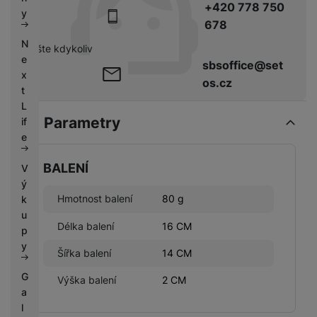
+420 778 750
k
e
y
y
678
N
pište kdykoliv
e
sbsoffice@set
x
os.cz
t
L
Parametry
if
e
BALENÍ
V
ý
Hmotnost balení
80 g
k
u
Délka balení
16 CM
p
y
Šířka balení
14 CM
G
Výška balení
2 CM
a
l