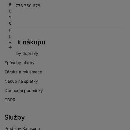
B
+420 778 750 678
U
Y
&
F
L
Vše k nákupu
Y
Způsoby dopravy
Způsoby platby
Záruka a reklamace
Nákup na splátky
Obchodní podmínky
GDPR
Služby
Prodejny Samsung