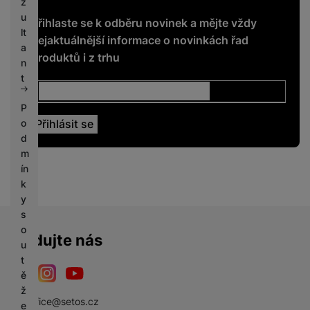
z
u
Přihlaste se k odběru novinek a mějte vždy
lt
nejaktuálnější informace o novinkách řad
a
produktů i z trhu
n
t
P
o
d
m
ín
k
y
s
o
Sledujte nás
u
t
ě
Facebook
Instagram
YouTube
ž
sbsoffice@setos.cz
e