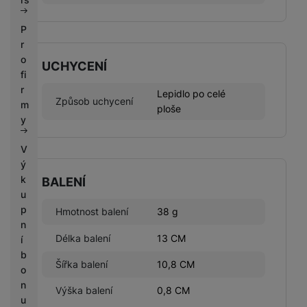
P
r
o
UCHYCENÍ
fi
r
Lepidlo po celé
Způsob uchycení
m
ploše
y
V
ý
k
BALENÍ
u
p
Hmotnost balení
38 g
n
Délka balení
13 CM
í
b
Šířka balení
10,8 CM
o
n
Výška balení
0,8 CM
u