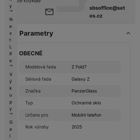
pište kdykoliv
k
e
y
sbsoffice@set
y
os.cz
N
e
Parametry
x
t
L
OBECNÉ
if
e
Modelová řada
Z Fold7
V
Sériová řada
Galaxy Z
ý
k
Značka
PanzerGlass
u
p
Typ
Ochranné sklo
y
Určeno pro
Mobilní telefon
G
Rok výroby
2025
a
l