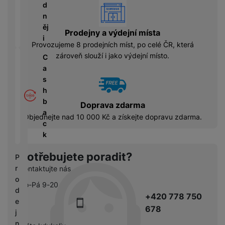
á
P
y
vyhody
d
cí
ří
a
n
B
s
s
S
ěj
e
Prodejny a výdejní místa
p
l
S
i
z
Provozujeme 8 prodejních míst, po celé ČR, která
o
u
D
d
zároveň slouží i jako výdejní místo.
tř
š
C
d
r
e
e
a
i
á
bi
n
s
s
t
č
s
h
k
o
e
t
b
y
Doprava zdarma
v
v
a
Objednejte nad 10 000 Kč a získejte dopravu zdarma.
é
C
í
c
S
n
h
p
k
S
a
y
r
D
b
tr
Potřebujete poradit?
o
P
d
íj
é
l
r
Kontaktujte nás
is
e
h
e
o
k
č
Po-Pá 9-20
o
d
d
k
+420 778 750
d
n
e
y
i
678
i
j
n
c
n