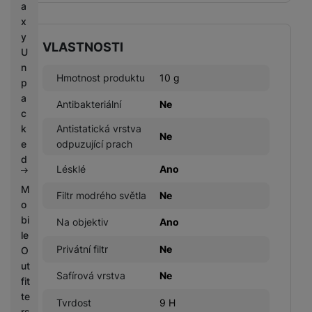
a
x
y
VLASTNOSTI
U
n
Hmotnost produktu
10 g
p
a
Antibakteriální
Ne
c
k
Antistatická vrstva
Ne
e
odpuzující prach
d
Lésklé
Ano
M
Filtr modrého světla
Ne
o
bi
Na objektiv
Ano
le
Privátní filtr
Ne
O
ut
Safírová vrstva
Ne
fit
te
Tvrdost
9 H
rs