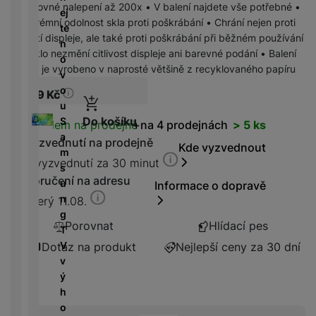
r
N
opětovné nalepení až 200x • V balení najdete vše potřebné •
m
a
ej
P
í
v
y
a
R
Extrémní odolnost skla proti poškrábání • Chrání nejen proti
ín
r
te
o
n
bí
e
rozbití displeje, ale také proti poškrábání při běžném používání
k
n
T
n
w
é
je
d
• Sklo nezmění citlivost displeje ani barevné podání • Balení
y
é
e
o
e
l
č
u
skla je vyrobeno v naprosté většině z recyklovaného papíru
d
l
v
r
e
k
k
e
e
o
b
d
749
Kč
y
c
s
v
u
a
n
k
e
k
i
Do košíku
S
n
Dostupnost
i
Skladem na prodejně
na 4 prodejnách
> 5 ks
c
y
z
a
k
K
c
Vyzvednutí na prodejně
h
Kde vyzvednout
e
m
y
a
e
y
D
K vyzvednutí za 30 minut
/
s
b
tr
i
F
Doručení na adresu
A
M
u
Informace o dopravě
e
ý
g
l
u
r
n
Úterý 11.08.
l
m
e
a
d
a
g
y
h
s
Porovnat
Hlídací pes
s
i
z
T
o
t
h
o
ni
V
Dotaz na produkt
Nejlepší ceny za 30 dní
di
o
d
č
v
n
ř
D
i
k
ý
k
e
o
s
y
h
á
m
k
o
m