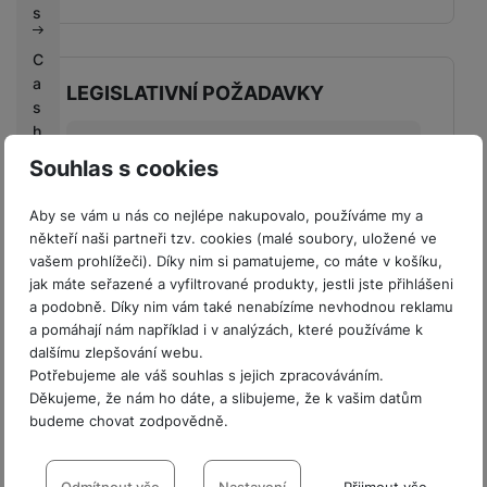
s
C
a
LEGISLATIVNÍ POŽADAVKY
s
h
Ulice výrobce
Delta
b
Souhlas s cookies
a
Název výrobce
PanzerGlass A/S
c
Aby se vám u nás co nejlépe nakupovalo, používáme my a
Městská oblast
Delta 8,8382
k
někteří naši partneři tzv. cookies (malé soubory, uložené ve
výrobce
Hinnerup,Denmark
vašem prohlížeči). Díky nim si pamatujeme, co máte v košíku,
G
Země výrobce
DK
jak máte seřazené a vyfiltrované produkty, jestli jste přihlášeni
a
a podobně. Díky nim vám také nenabízíme nevhodnou reklamu
l
PSČ výrobce
8382
a pomáhají nám například i v analýzách, které používáme k
a
dalšímu zlepšování webu.
TD SYNNEX Czech
x
Název dovozce
Potřebujeme ale váš souhlas s jejich zpracováváním.
s.r.o.
y
Děkujeme, že nám ho dáte, a slibujeme, že k vašim datům
K
budeme chovat zodpovědně.
Ulice dovozce
Líbalova
o
Nastavení souhlasů s kategoriemi
Městská oblast
n
Praha 11