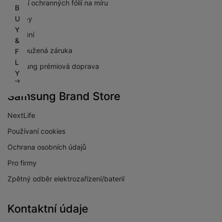
Lepení ochranných fólií na míru
B
U
Výkupy
Y
Pojištění
&
Prodloužená záruka
F
L
Samsung prémiová doprava
Y
Samsung Brand Store
NextLife
Používaní cookies
Ochrana osobních údajů
Pro firmy
Zpětný odběr elektrozařízení/baterií
Kontaktní údaje