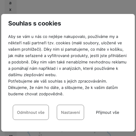
Recenze
a
x
Nebyla přidána žádná recenze.
y
Souhlas s cookies
U
n
Prodejny Samsung
p
Aby se vám u nás co nejlépe nakupovalo, používáme my a
a
někteří naši partneři tzv. cookies (malé soubory, uložené ve
c
vašem prohlížeči). Díky nim si pamatujeme, co máte v košíku,
Největší síť specializovaných kamenných
jak máte seřazené a vyfiltrované produkty, jestli jste přihlášeni
k
prodejen mobilních telefonů a
a podobně. Díky nim vám také nenabízíme nevhodnou reklamu
e
příslušenství.
a pomáhají nám například i v analýzách, které používáme k
d
dalšímu zlepšování webu.
Seznam
Potřebujeme ale váš souhlas s jejich zpracováváním.
M
prodejen
Děkujeme, že nám ho dáte, a slibujeme, že k vašim datům
o
budeme chovat zodpovědně.
bi
le
Nastavení souhlasů s kategoriemi
O
cookies
Odmítnout vše
Nastavení
Přijmout vše
ut
fit
Technické
Technické
-
bez těchto cookies náš web nebude fungovat
.
te
VŽDY AKTIVNÍ
rs