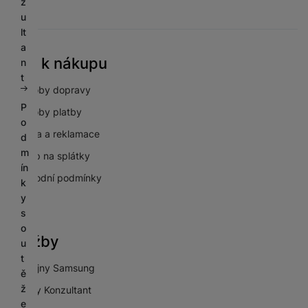
z
u
lt
a
Vše k nákupu
n
t
Způsoby dopravy
P
Způsoby platby
o
Záruka a reklamace
d
m
Nákup na splátky
ín
Obchodní podmínky
k
y
GDPR
s
o
Služby
u
t
Prodejny Samsung
ě
ž
Galaxy Konzultant
e