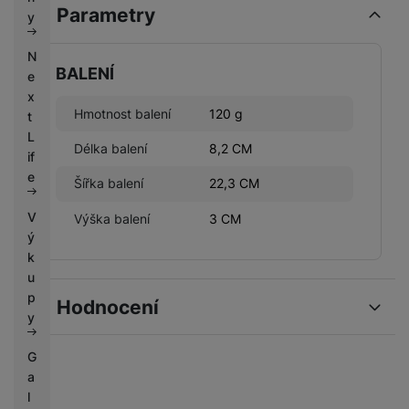
k
Parametry
e
y
y
N
BALENÍ
e
x
Hmotnost balení
120 g
t
L
Délka balení
8,2 CM
if
e
Šířka balení
22,3 CM
V
Výška balení
3 CM
ý
k
u
p
Hodnocení
y
Pro vkládání recenzí je nutné se přihlásit.
G
a
l