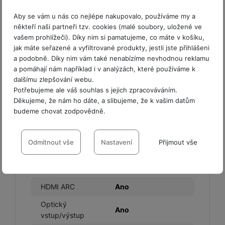
Aby se vám u nás co nejlépe nakupovalo, používáme my a
někteří naši partneři tzv. cookies (malé soubory, uložené ve
vašem prohlížeči). Díky nim si pamatujeme, co máte v košíku,
KONEKTIVITA
jak máte seřazené a vyfiltrované produkty, jestli jste přihlášeni
a podobně. Díky nim vám také nenabízíme nevhodnou reklamu
a pomáhají nám například i v analýzách, které používáme k
Verze bluetooth
Bluetooth 5.3
dalšímu zlepšování webu.
Verze Wi-Fi
Wi-Fi 6
Potřebujeme ale váš souhlas s jejich zpracováváním.
Děkujeme, že nám ho dáte, a slibujeme, že k vašim datům
HDMI
Ano
budeme chovat zodpovědně.
Paměťová karta
Ne
Nastavení souhlasů s kategoriemi
cookies
Odmítnout vše
Nastavení
Přijmout vše
USB-C
Ne
Technické
Technické
-
bez těchto cookies náš web nebude fungovat
.
Ethernet (LAN)
Ano
VŽDY AKTIVNÍ
HDMI ARC
Ano
Technické cookies umožňují váš průchod nákupním košíkem,
Optický
Preferenční a rozšířené funkce
Preferenční a rozšířené funkce
-
abyste nemuseli vše
porovnávání produktů a další nezbytné funkce.
Ano
vstup/výstup
nastavovat znovu a abyste se s námi mohli spojit např. pomocí