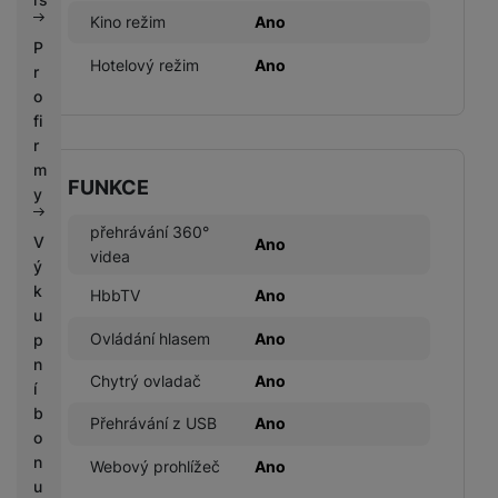
Kino režim
Ano
P
Hotelový režim
Ano
r
o
fi
r
m
FUNKCE
y
přehrávání 360°
V
Ano
videa
ý
k
HbbTV
Ano
u
Ovládání hlasem
Ano
p
n
Chytrý ovladač
Ano
í
b
Přehrávání z USB
Ano
o
n
Webový prohlížeč
Ano
u