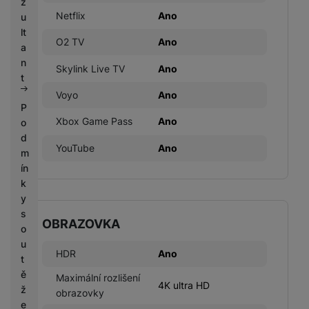
z
Netflix
Ano
u
lt
O2 TV
Ano
a
n
Skylink Live TV
Ano
t
Voyo
Ano
P
Xbox Game Pass
Ano
o
d
YouTube
Ano
m
ín
k
y
s
OBRAZOVKA
o
u
HDR
Ano
t
ě
Maximální rozlišení
4K ultra HD
ž
obrazovky
e