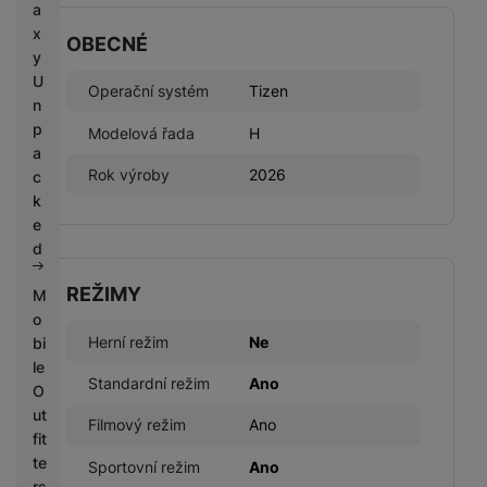
a
x
OBECNÉ
y
U
Operační systém
Tizen
n
p
Modelová řada
H
a
Rok výroby
2026
c
k
e
d
REŽIMY
M
o
Herní režim
Ne
bi
le
Standardní režim
Ano
O
ut
Filmový režim
Ano
fit
te
Sportovní režim
Ano
rs