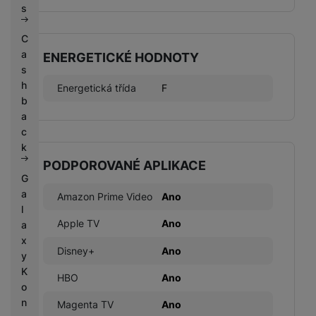
s
C
a
ENERGETICKÉ HODNOTY
s
h
Energetická třída
F
b
a
c
k
PODPOROVANÉ APLIKACE
G
a
Amazon Prime Video
Ano
l
Apple TV
Ano
a
x
Disney+
Ano
y
K
HBO
Ano
o
n
Magenta TV
Ano