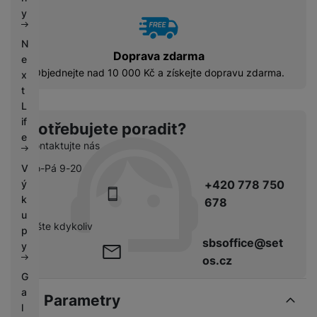
k
e
y
y
N
Doprava zdarma
e
Objednejte nad 10 000 Kč a získejte dopravu zdarma.
x
t
L
if
Potřebujete poradit?
e
Kontaktujte nás
V
Po-Pá 9-20
ý
+420 778 750
k
678
u
pište kdykoliv
p
sbsoffice@set
y
os.cz
G
a
Parametry
l