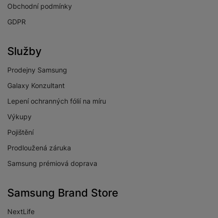
Obchodní podmínky
Digitální vysílání
Ano
GDPR
DVB-C
Digitální vysílání
Ano
DVB-S2
Služby
Digitální vysílání
Ano
Prodejny Samsung
DVB-T2
Galaxy Konzultant
Lepení ochranných fólií na míru
Výkupy
KONEKTIVITA
Pojištění
Prodloužená záruka
Verze Wi-Fi
Wi-Fi 6
Samsung prémiová doprava
HDMI
Ano
Optický
Ano
Samsung Brand Store
vstup/výstup
NextLife
USB-A
Ano