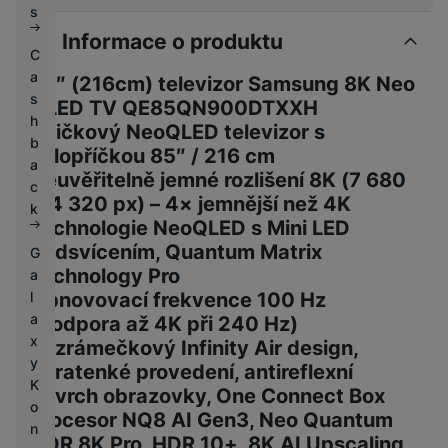
s
Informace o produktu
C
a
85″ (216cm) televizor Samsung 8K Neo
s
QLED TV QE85QN900DTXXH
h
Špičkový NeoQLED televizor s
b
úhlopříčkou 85″ / 216 cm
a
Neuvěřitelně jemné rozlišení 8K (7 680
c
× 4 320 px) – 4× jemnější než 4K
k
Technologie NeoQLED s Mini LED
podsvícením, Quantum Matrix
G
Technology Pro
a
l
Obnovovací frekvence 100 Hz
a
(podpora až 4K při 240 Hz)
x
Bezrámečkový Infinity Air design,
y
ultratenké provedení, antireflexní
K
povrch obrazovky, One Connect Box
o
Procesor NQ8 AI Gen3, Neo Quantum
n
HDR 8K Pro, HDR 10+, 8K AI Upscaling