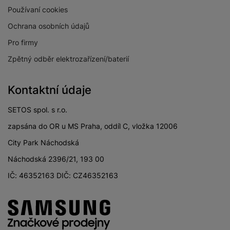
Používaní cookies
Ochrana osobních údajů
Pro firmy
ZVUK
Zpětný odběr elektrozařízení/baterií
Zvuk sledující pohyb
Ano
Kontaktní údaje
Typ reproduktoru
6.2.4 CH
SETOS spol. s r.o.
Výkon reproduktoru
90 W
zapsána do OR u MS Praha, oddíl C, vložka 12006
City Park Náchodská
Náchodská 2396/21, 193 00
BALENÍ
IČ: 46352163 DIČ: CZ46352163
Hmotnost balení
69,4 kg
Délka balení
20,9 CM
Šířka balení
209 CM