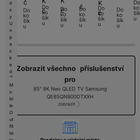
K
K
č
D
K
a
K
č
Do
ko
Do
Do
Do
Do
č
x
č
Do
ko
č
ší
ko
ko
ko
č
ko
ko
y
šík
u
šík
šík
šík
šík
šík
u
U
u
u
u
u
u
n
p
a
c
k
e
Zobrazit všechno příslušenství
d
pro
M
85" 8K Neo QLED TV Samsung
o
QE85QN900DTXXH
bi
zobrazit
le
O
ut
vyhody
fit
te
rs