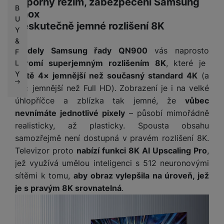
úsporný režim, zabezpečení Samsung
B
Knox
U
Neskutečně jemné rozlišení 8K
Y
&
Modely Samsung řady QN900
vás naprosto
F
ohromí superjemným rozlišením 8K
, které je
L
Y
ještě 4× jemnější než současný standard 4K
(a
16× jemnější než Full HD). Zobrazení je i na velké
úhlopříčce a zblízka tak jemné, že
vůbec
nevnímáte jednotlivé pixely
– působí mimořádně
realisticky, až plasticky. Spousta obsahu
samozřejmě není dostupná v pravém rozlišení 8K.
Televizor proto
nabízí funkci 8K AI Upscaling Pro
,
jež využívá umělou inteligenci s 512 neuronovými
sítěmi k tomu,
aby obraz vylepšila na úroveň, jež
je s pravým 8K srovnatelná
.