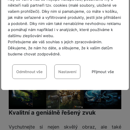
dechberoucí kontrast
a detailně vykreslit jak
někteří naši partneři tzv. cookies (malé soubory, uložené ve
vašem prohlížeči). Díky nim si pamatujeme, co máte v košíku,
světlé, tak tmavé oblasti. Hluboký kontrast,
jak máte seřazené a vyfiltrované produkty, jestli jste přihlášeni
extrémní jas a překrásné barvy umí naplno
a podobně. Díky nim vám také nenabízíme nevhodnou reklamu
zužitkovat
Neo Quantum HDR 8K Pro
, a Samsung
a pomáhají nám například i v analýzách, které používáme k
dokonce
zvládá klasický (SDR) obsah vylepšit na
dalšímu zlepšování webu.
úroveň srovnatelnou s HDR
. Mozkem televizoru –
Potřebujeme ale váš souhlas s jejich zpracováváním.
a to pořádně chytrým – je
procesor NQ8 AI Gen3
.
Děkujeme, že nám ho dáte, a slibujeme, že k vašim datům
budeme chovat zodpovědně.
Ten
optimalizuje obraz za všech okolností
, od
streamování videa po hraní her. Mimo jiné umí
Nastavení souhlasů s kategoriemi
zostřit detaily i při rychlém pohybu, což ocení
cookies
Odmítnout vše
Nastavení
Přijmout vše
fanoušci sportu.
Technické
Technické
-
bez těchto cookies náš web nebude fungovat
.
VŽDY AKTIVNÍ
Technické cookies umožňují váš průchod nákupním košíkem,
Preferenční a rozšířené funkce
Preferenční a rozšířené funkce
-
abyste nemuseli vše
porovnávání produktů a další nezbytné funkce.
Kvalitní a geniálně řešený zvuk
nastavovat znovu a abyste se s námi mohli spojit např. pomocí
chatu
.
Vychutnejte si nejen skvělý obraz, ale také
Povoleno