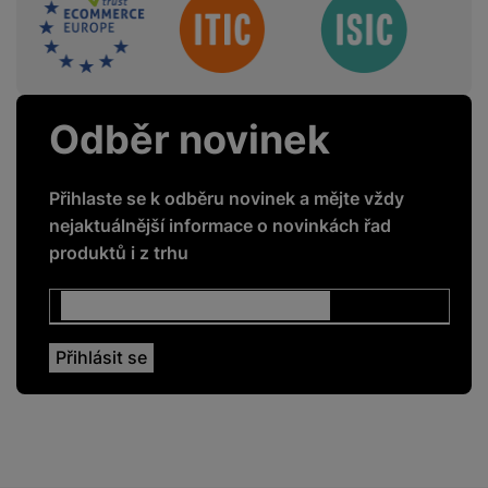
Sdružení
Webový prohlížeč
Ano
Odběr novinek
ENERGETICKÉ HODNOTY
Energetická třída
G
Přihlaste se k odběru novinek a mějte vždy
nejaktuálnější informace o novinkách řad
produktů i z trhu
PODPOROVANÉ APLIKACE
Netflix
Ano
Voyo
Ano
Xbox Game Pass
Ano
YouTube
Ano