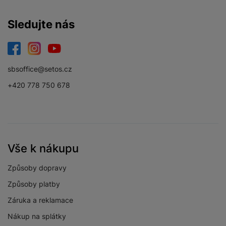
Sledujte nás
OBRAZOVKA
Facebook
Instagram
YouTube
HDR
Ano
sbsoffice@setos.cz
+420 778 750 678
Maximální rozlišení
8K Ultra HD
obrazovky
Rozlišení obrazovky
7680 x 4320
Technologie
QLED
Vše k nákupu
Úhlopříčka
85 "
obrazovky
Způsoby dopravy
Způsoby platby
Záruka a reklamace
Nákup na splátky
PŘÍJEM/VYSÍLÁNÍ