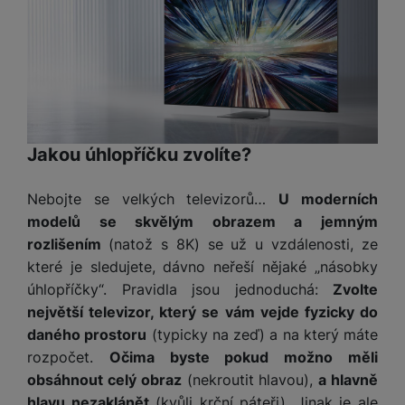
Jakou úhlopříčku zvolíte?
Nebojte se velkých televizorů…
U moderních
modelů se skvělým obrazem a jemným
rozlišením
(natož s 8K) se už u vzdálenosti, ze
které je sledujete, dávno neřeší nějaké „násobky
úhlopříčky“. Pravidla jsou jednoduchá:
Zvolte
největší televizor, který se vám vejde fyzicky do
daného prostoru
(typicky na zeď) a na který máte
rozpočet.
Očima byste pokud možno měli
obsáhnout celý obraz
(nekroutit hlavou),
a hlavně
hlavu nezaklánět
(kvůli krční páteři). Jinak je ale