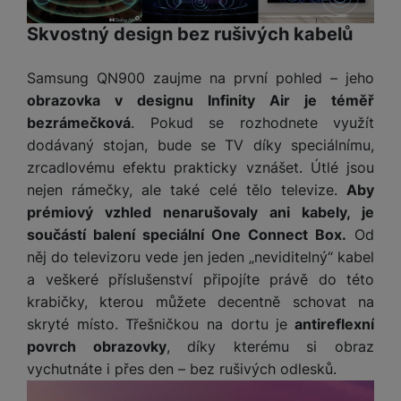
Skvostný design bez rušivých kabelů
Samsung QN900 zaujme na první pohled – jeho
obrazovka v designu Infinity Air je téměř
bezrámečková
. Pokud se rozhodnete využít
dodávaný stojan, bude se TV díky speciálnímu,
zrcadlovému efektu prakticky vznášet. Útlé jsou
nejen rámečky, ale také celé tělo televize.
Aby
prémiový vzhled nenarušovaly ani kabely, je
součástí balení speciální One Connect Box.
Od
něj do televizoru vede jen jeden „neviditelný“ kabel
a veškeré příslušenství připojíte právě do této
krabičky, kterou můžete decentně schovat na
skryté místo. Třešničkou na dortu je
antireflexní
povrch obrazovky
, díky kterému si obraz
vychutnáte i přes den – bez rušivých odlesků.