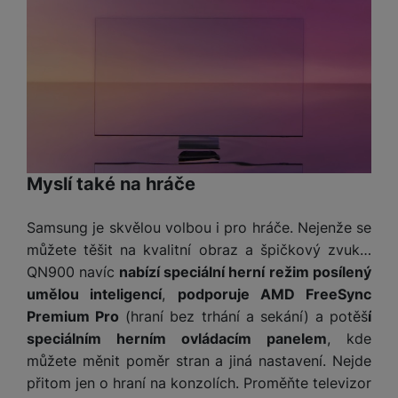
Myslí také na hráče
Samsung je skvělou volbou i pro hráče. Nejenže se
můžete těšit na kvalitní obraz a špičkový zvuk…
QN900 navíc
nabízí speciální herní režim posílený
umělou inteligencí
,
podporuje AMD FreeSync
Premium Pro
(hraní bez trhání a sekání) a potěš
í
speciálním herním ovládacím panelem
, kde
můžete měnit poměr stran a jiná nastavení. Nejde
přitom jen o hraní na konzolích. Proměňte televizor