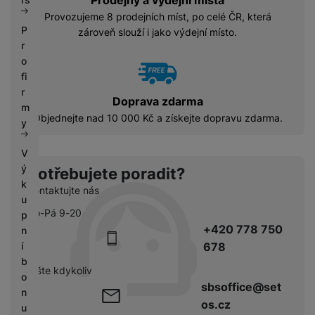
Prodejny a výdejní místa
Provozujeme 8 prodejních míst, po celé ČR, která
P
zároveň slouží i jako výdejní místo.
r
o
fi
r
Doprava zdarma
m
Objednejte nad 10 000 Kč a získejte dopravu zdarma.
y
V
ý
Potřebujete poradit?
k
Kontaktujte nás
u
Po-Pá 9-20
p
+420 778 750
n
678
í
b
pište kdykoliv
o
sbsoffice@set
n
os.cz
u