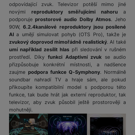
odpovídající zvuk. Televizor potěší mimo jiné
novými
reproduktory směřujícími nahoru
a
Díky těmto cookies vám práci s naším webem dokážeme ještě
podporuje
prostorové audio Dolby Atmos
. Jeho
Analytické
Analytické
-
abychom věděli, jak se na webu chováte, a mohli
zpříjemnit. Dokážeme si zapamatovat vaše nastavení, mohou
90W,
6.2.4kanálové reproduktory jsou posílené
náš web dále zlepšovat
.
vám pomoci s vyplňováním formulářů, umožní nám zobrazit
AI
a umějí simulovat pohyb (OTS Pro), takže je
Povoleno
služby jako je chat a podobně.
zvukový doprovod mimořádně realistický
. AI také
umí například zesílit hlas
při sledování v rušném
Tyto cookies nám umožňují měření výkonu našeho webu i
prostředí. Díky
funkci Adaptivní zvuk
se audio
Marketingové
Marketingové
-
abychom vás neobtěžovali nevhodnou
našich reklamních kampaní. Jejich pomocí určujeme počet
přizpůsobuje konkrétní místnosti, a nadšence
reklamou
.
návštěv a zdroje návštěv našich internetových stránek. Data
Povoleno
získaná pomocí těchto cookies zpracováváme souhrnně a
zaujme
podpora funkce Q-Symphony
. Normálně
anonymně, takže nejsme schopni identifikovat konkrétní
soundbar nahradí TV a hraje sám, ale pokud
uživatele našeho webu.
přikoupíte kompatibilní model s podporou této
Marketingové cookies používáme my nebo naši partneři,
funkce, tak bude hrát jak externí reproduktor, tak
abychom vám mohli zobrazit vhodné obsahy nebo reklamy jak
na našich stránkách, tak na stránkách třetích stran.
televizor, aby zvuk působil ještě prostorověji a
mohutněji.