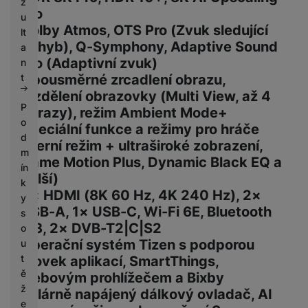
z
Pro
u
Dolby Atmos, OTS Pro (Zvuk sledující
lt
pohyb), Q-Symphony, Adaptive Sound
a
Pro (Adaptivní zvuk)
n
t
Obousměrné zrcadlení obrazu,
rozdělení obrazovky (Multi View, až 4
P
obrazy), režim Ambient Mode+
o
Speciální funkce a režimy pro hráče
d
(Herní režim + ultraširoké zobrazení,
m
Game Motion Plus, Dynamic Black EQ a
ín
další)
k
4× HDMI (8K 60 Hz, 4K 240 Hz), 2×
y
USB-A, 1× USB-C, Wi-Fi 6E, Bluetooth
s
5.3, 2× DVB-T2|C|S2
o
Operační systém Tizen s podporou
u
t
stovek aplikací, SmartThings,
ě
webovým prohlížečem a Bixby
ž
Solárně napájený dálkový ovladač, AI
e