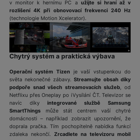
v monitor k hernímu PC a
užijte si hraní až v
rozlišení 4K při obnovovací frekvenci 240 Hz
(technologie Motion Xcelerator).
Chytrý systém a praktická výbava
Operační systém Tizen
je vaší vstupenkou do
světa nekonečné zábavy.
Streamujte obsah díky
podpoře snad všech streamovacích služeb
, od
Netflixu přes Oneplay po iVysílání ČT. Televizor se
navíc díky
integrované službě Samsung
SmartThings
může stát centrem vaší chytré
domácnosti – například zobrazit upozornění, že
doprala pračka. Tím pochopitelně nabídka funkcí
zdaleka nekončí.
Zrcadlete na televizoru mobil