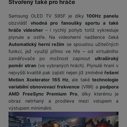
Stvořený také pro hráče
Samsung OLED TV S95F je díky
100Hz panelu
obzvlášť
vhodná pro fanoušky sportu a také
hráče videoher
– i rychlý pohyb totiž vykresluje
plynule a ostře. Na videoherní nadšence čeká
Automatický herní režim
se spoustou užitečných
funkcí, jež využijí přímo ve hře – od virtuálního
zaměřovače po možnost zapnout
ultraširoký
poměr stran
(ve vybraných hrách). Plynulé hraní v
nejvyšší kvalitě pak zajistí nejen již zmíněné
řešení
Motion Xcelerator 165 Hz
, ale také
technologie
variabilní obnovovací frekvence
(VRR) a
podpora
AMD FreeSync Premium Pro
, díky kterému je
obraz netrhaný a prodleva mezi vstupem a
výstupem minimální.