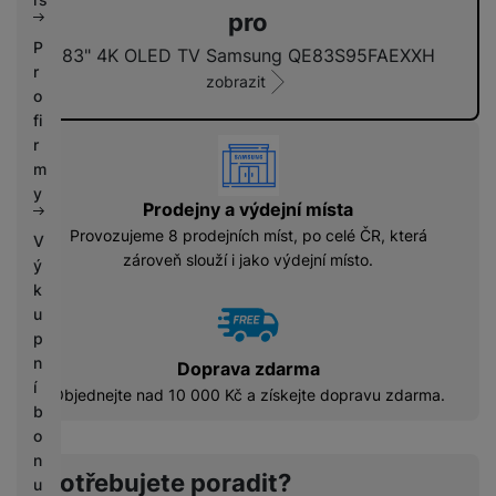
n
pro
o
P
83" 4K OLED TV Samsung QE83S95FAEXXH
v
r
n
zobrazit
o
í
-
fi
j
vyhody
r
a
m
k
y
o
Prodejny a výdejní místa
n
Provozujeme 8 prodejních míst, po celé ČR, která
V
o
zároveň slouží i jako výdejní místo.
v
ý
é
k
u
p
n
Doprava zdarma
í
Objednejte nad 10 000 Kč a získejte dopravu zdarma.
b
o
n
Potřebujete poradit?
u