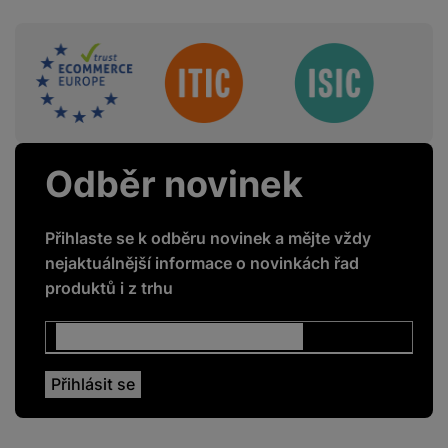
HbbTV
Ano
Ovládání hlasem
Ano
Sdružení
One Connect Box
Ano
Chytrý ovladač
Ano
Přehrávání z USB
Ano
Odběr novinek
Webový prohlížeč
Ano
Přihlaste se k odběru novinek a mějte vždy
nejaktuálnější informace o novinkách řad
produktů i z trhu
ENERGETICKÉ HODNOTY
Energetická třída
G
Roční spotřeba
229
energie