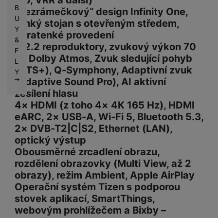
Pro, VRR a další)
B
„Bezrámečkový“ design Infinity One,
U
tenký stojan s otevřeným středem,
Y
ultratenké provedení
&
4.2.2 reproduktory, zvukový výkon 70
F
W, Dolby Atmos, Zvuk sledující pohyb
L
(OTS+), Q-Symphony, Adaptivní zvuk
Y
(Adaptive Sound Pro), AI aktivní
zesílení hlasu
4× HDMI (z toho 4× 4K 165 Hz), HDMI
eARC, 2× USB-A, Wi-Fi 5, Bluetooth 5.3,
2× DVB-T2|C|S2, Ethernet (LAN),
optický výstup
Obousměrné zrcadlení obrazu,
rozdělení obrazovky (Multi View, až 2
obrazy), režim Ambient, Apple AirPlay
Operační systém Tizen s podporou
stovek aplikací, SmartThings,
webovým prohlížečem a Bixby –