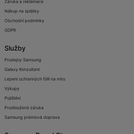
Záruka a reklamace
Xbox Game Pass
Ano
Nákup na splátky
YouTube
Ano
Obchodní podmínky
GDPR
OBRAZOVKA
Služby
HDR
Ano
Prodejny Samsung
Galaxy Konzultant
Maximální rozlišení
4K ultra HD
obrazovky
Lepení ochranných fólií na míru
Rozlišení obrazovky
3840 x 2160
Výkupy
Pojištění
Technologie
OLED
Prodloužená záruka
Úhlopříčka
83 "
obrazovky
Samsung prémiová doprava