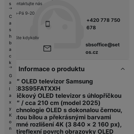
Kontaktujte nás
s
Po-Pá 9-20
C
+420 778 750
a
678
s
h
pište kdykoliv
b
sbsoffice@set
a
os.cz
c
k
Informace o produktu
G
83″ OLED televizor Samsung
a
QE83S95FATXXH
l
Špičkový OLED televizor s úhlopříčkou
a
x
83″ / cca 210 cm (model 2025)
y
Technologie OLED s dokonalou černou,
K
čistou bílou a překrásnými barvami
o
Jemné rozlišení 4K (3 840 × 2 160 px),
n
antireflexní povrch obrazovky OLED