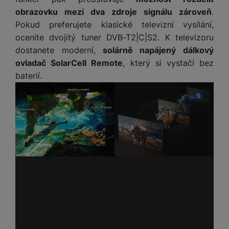
obrazovku mezi dva zdroje signálu zároveň
.
Pokud preferujete klasické televizní vysílání,
oceníte dvojitý tuner DVB-T2|C|S2. K televizoru
dostanete moderní,
solárně napájený dálkový
ovladač SolarCell Remote
, který si vystačí bez
baterií.