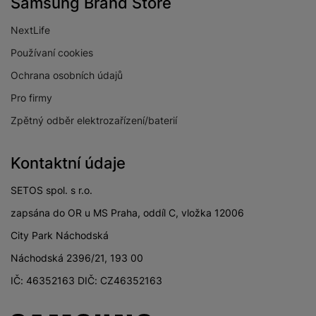
Samsung Brand Store
PŘÍJEM/VYSÍLÁNÍ
NextLife
Používaní cookies
Digitální vysílání
Ano
Ochrana osobních údajů
DVB-C
Pro firmy
Digitální vysílání
Ano
DVB-S2
Zpětný odběr elektrozařízení/baterií
Digitální vysílání
Ano
DVB-T2
Kontaktní údaje
SETOS spol. s r.o.
zapsána do OR u MS Praha, oddíl C, vložka 12006
KONEKTIVITA
City Park Náchodská
Verze bluetooth
Bluetooth 5.3
Náchodská 2396/21, 193 00
IČ: 46352163 DIČ: CZ46352163
Verze Wi-Fi
Wi-Fi 5
HDMI
Ano