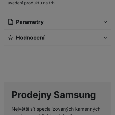
uvedení produktu na trh.
Parametry
Hodnocení
OBECNÉ
Pro vkládání recenzí je nutné se přihlásit.
Operační systém
Tizen
Modelová řada
S95F
Recenze
Značka
Samsung
Nebyla přidána žádná recenze.
Rok výroby
2025
Prodejny Samsung
VLASTNOSTI
Největší síť specializovaných kamenných