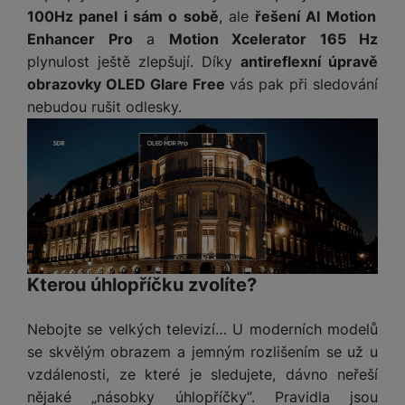
100Hz panel i sám o sobě
, ale
řešení AI Motion
Enhancer Pro
a
Motion Xcelerator 165 Hz
plynulost ještě zlepšují. Díky
antireflexní úpravě
obrazovky OLED Glare Free
vás pak při sledování
nebudou rušit odlesky.
Kterou úhlopříčku zvolíte?
Nebojte se velkých televizí… U moderních modelů
se skvělým obrazem a jemným rozlišením se už u
vzdálenosti, ze které je sledujete, dávno neřeší
nějaké „násobky úhlopříčky“. Pravidla jsou