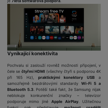
je
7letá softwarová podpora
.
Vynikající konektivita
Pochvalu si zaslouží rovněž možnosti připojení, v
čele se
čtyřmi HDMI
(všechny čtyři s podporou 4K
při 165 Hz),
praktickými konektory USB
a
samozřejmě bezdrátovými standardy
Wi-Fi 5 a
Bluetooth 5.3
. Potěší také fakt, že Samsung nijak
neblokuje konkurenční značky – televizor
podporuje mimo jiné
Apple AirPlay
. Užitečnou
funkci pak představuje
možnost rozdělit