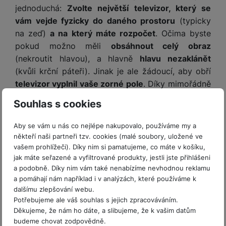
jednoduchá:
Zvolte největší televizor, který se
vám vejde fyzicky do daného prostoru
(typicky
na zeď)
a na který máte rozpočet
. Očima byste
pokud možno měli
obsáhnout celý obraz
(nekroutit hlavou), a hlavně
hlavu nezaklánět
(kvůli krční páteři). Jinak je ale žádoucí, aby obří
televizor vyplnil vaše zorné pole
. Díky mimořádně
elegantnímu, prakticky
bezrámečkovému designu
Souhlas s cookies
Infinity One
a stylovému stojanu je navíc tato
ultratenká televize ozdobou jakékoli místnosti.
Aby se vám u nás co nejlépe nakupovalo, používáme my a
někteří naši partneři tzv. cookies (malé soubory, uložené ve
vašem prohlížeči). Díky nim si pamatujeme, co máte v košíku,
jak máte seřazené a vyfiltrované produkty, jestli jste přihlášeni
a podobně. Díky nim vám také nenabízíme nevhodnou reklamu
a pomáhají nám například i v analýzách, které používáme k
dalšímu zlepšování webu.
Potřebujeme ale váš souhlas s jejich zpracováváním.
Děkujeme, že nám ho dáte, a slibujeme, že k vašim datům
budeme chovat zodpovědně.