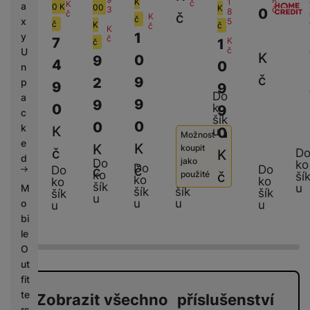
1
K
č
K
a
0
K
00
K
č
3
0
8
K
č
č
K
č
x
5
č
K
č
č
K
č
1
y
č
7
K
1
č
1
č
U
K
0
9
4
0
n
0
č
9
2
p
9
9
9
Do
a
9
9
0
ko
9
c
9
šík
0
0
k
K
0
u
0
Možnost
e
K
K
koupit
č
D
K
K
d
jako
Do
ko
Do
Do
Do
č
č
Do
ko
č
použité
ší
ko
ko
č
ko
ko
šík
u
M
šík
šík
šík
šík
u
P
5 490
Kč
u
u
o
u
u
o
bi
u
le
ž
O
it
ut
é
-
fit
Z
te
Zobrazit všechno příslušenství
á
rs