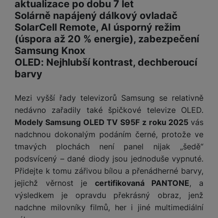
aktualizace po dobu 7 let
Solárně napájený dálkový ovladač
SolarCell Remote, AI úsporný režim
(úspora až 20 % energie), zabezpečení
Samsung Knox
OLED: Nejhlubší kontrast, dechberoucí
barvy
Mezi vyšší řady televizorů Samsung se relativně
nedávno zařadily také špičkové televize OLED.
Modely Samsung OLED TV S95F z roku 2025
vás
nadchnou dokonalým podáním černé, protože ve
tmavých plochách není panel nijak „šedě“
podsvícený – dané diody jsou jednoduše vypnuté.
Přidejte k tomu zářivou bílou a přenádherné barvy,
jejichž věrnost je
certifikovaná PANTONE
, a
výsledkem je opravdu překrásný obraz, jenž
nadchne milovníky filmů, her i jiné multimediální