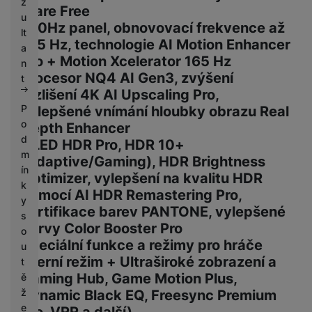
z
Glare Free
u
100Hz panel, obnovovací frekvence až
lt
165 Hz, technologie AI Motion Enhancer
a
Pro + Motion Xcelerator 165 Hz
n
Procesor NQ4 AI Gen3, zvýšení
t
rozlišení 4K AI Upscaling Pro,
P
vylepšené vnímání hloubky obrazu Real
o
Depth Enhancer
d
OLED HDR Pro, HDR 10+
m
(Adaptive/Gaming), HDR Brightness
ín
Optimizer, vylepšení na kvalitu HDR
k
pomocí AI HDR Remastering Pro,
y
certifikace barev PANTONE, vylepšené
s
barvy Color Booster Pro
o
Speciální funkce a režimy pro hráče
u
(Herní režim + Ultraširoké zobrazení a
t
Gaming Hub, Game Motion Plus,
ě
ž
Dynamic Black EQ, Freesync Premium
e