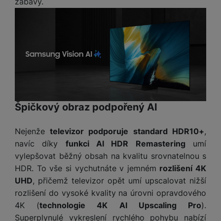
zábavy.
Špičkový obraz podpořený AI
Nejenže
televizor podporuje standard HDR10+
,
navíc díky
funkci AI HDR Remastering
umí
vylepšovat běžný obsah na kvalitu srovnatelnou s
HDR. To vše si vychutnáte v jemném
rozlišení 4K
UHD
, přičemž televizor opět umí upscalovat nižší
rozlišení do vysoké kvality na úrovni opravdového
4K (
technologie 4K AI Upscaling Pro
).
Superplynulé vykreslení rychlého pohybu nabízí