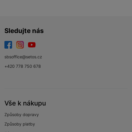
PODPOROVANÉ APLIKACE
Sledujte nás
Amazon Prime Video
Ano
Apple TV
Ano
Facebook
Instagram
YouTube
Disney+
Ano
sbsoffice@setos.cz
HBO
Ano
+420 778 750 678
Magenta TV
Ano
Netflix
Ano
O2 TV
Ano
Vše k nákupu
Skylink Live TV
Ano
Způsoby dopravy
Voyo
Ano
Způsoby platby