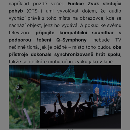
například pozdě večer.
Funkce Zvuk sledující
reklamou
.
návštěv a zdroje návštěv našich internetových stránek. Data
pohyb
(OTS+) umí vyvolávat dojem, že audio
Povoleno
získaná pomocí těchto cookies zpracováváme souhrnně a
vychází právě z toho místa na obrazovce, kde se
anonymně, takže nejsme schopni identifikovat konkrétní
uživatele našeho webu.
nachází objekt, jenž ho vydává. A pokud ke svému
Marketingové cookies používáme my nebo naši partneři,
televizoru
připojíte kompatibilní soundbar s
abychom vám mohli zobrazit vhodné obsahy nebo reklamy jak
podporou řešení Q-Symphony
, nebude TV
na našich stránkách, tak na stránkách třetích stran.
nečinně tichá, jak je běžné – místo toho budou
oba
přístroje dokonale synchronizovaně hrát spolu
,
takže se dočkáte mohutného zvuku jako v kině.