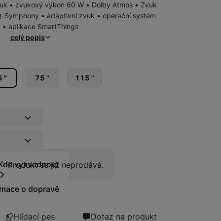
vuk • zvukový výkon 60 W • Dolby Atmos • Zvuk
 Q-Symphony • adaptivní zvuk • operační systém
 • aplikace SmartThings
celý popis
 "
75 "
115 "
Samsung Prémiová doprava zahrnuje doručení, vynesení, od
ace
Pojištění kryje náhodné poškození výrobku, krádež nebo loupež
Produkt se již neprodává
Kde vyzvednout
Produkt se již neprodává.
rmace o dopravě
Pojištění kryje náhodné poškození výrobku, krádež nebo loup
ky
Hlídací pes
Dotaz na produkt