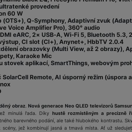
ultratenké provedení
kon 60 W
žíváme my nebo naši partneři, abychom vám mohli zobrazit vhodné
yb (OTS+), Q-Symphony, Adaptivní zvuk (Adap
a stránkách třetích stran.
tive Voice Amplifier Pro), 360° audio
DMI eARC, 2× USB-A, Wi-Fi 5, Bluetooth 5.3,
výstup, CI slot (CI+), Anynet+, HbbTV 2.0.4
ělení obrazovky (Multi View, až 2 obrazy), Ap
apety, Karaoke Mic
u stovek aplikací, SmartThings, webovým pro
 SolarCell Remote, AI úsporný režim (úspora 
Knox
D
aděný obraz
.
Nová generace Neo QLED televizorů Samsun
než minulá řada. Díky
hustě rozmístěným a precizně 
ného barevného podání, ale také hlubokého kontrastu. Skv
 scény, jež kombinují jasná a tmavá místa. Ať už sleduje