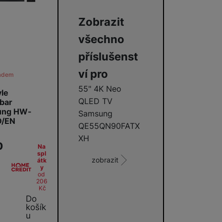
Zobrazit
všechno
příslušenst
ví pro
ladem
55" 4K Neo
yle
QLED TV
bar
ung HW-
Samsung
D/EN
QE55QN90FATX
XH
0
Na
spl
zobrazit
átk
y
od
206
Kč
Do
košík
u