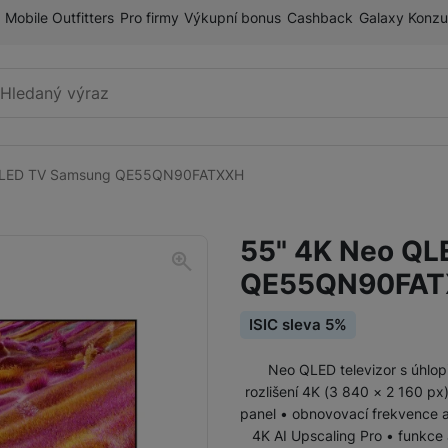
Mobile Outfitters
Pro firmy
Výkupní bonus
Cashback
Galaxy Konzu
Vyhledávání
QLED TV Samsung QE55QN90FATXXH
Televize
MicroRGB
55" 4K Neo Q
Mini LED
QE55QN90FA
FullHD TV
Neo QLED 8K
ISIC sleva 5%
OLED
Neo QLED televizor s úhlop
Projektory
rozlišení 4K (3 840 × 2 160 px
panel • obnovovací frekvence a
Lifestyle
4K AI Upscaling Pro • funkce 