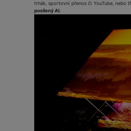
trhák, sportovní přenos či YouTube, nebo 
posílený AI.