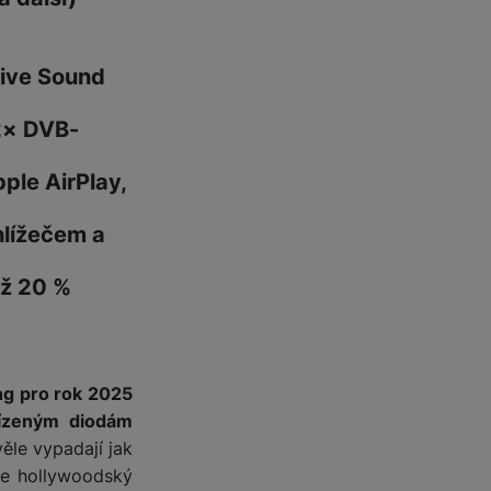
 obsahy nebo reklamy jak
tive Sound
 2× DVB-
ple AirPlay,
hlížečem a
až 20 %
g pro rok 2025
řízeným diodám
ěle vypadají jak
te hollywoodský