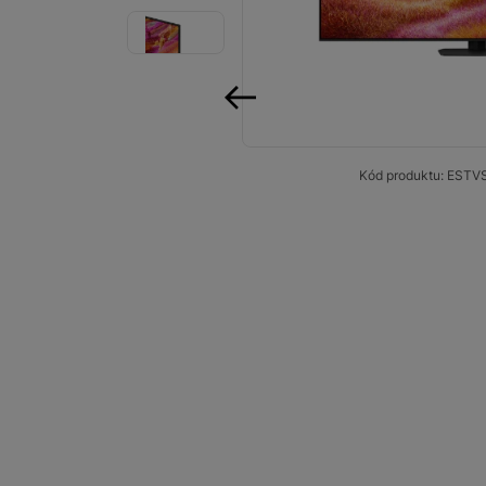
Audio
Příslušenství
Televize/Audio
předchozí
Domácí spotřebiče
Kód produktu:
ESTV
Monitory
Vrácené zboží
Měsíční nabídky
Totální výprodej
Sekce šílených cen
Předobjednejte novou
Samsung TV výhodněji
Cashback