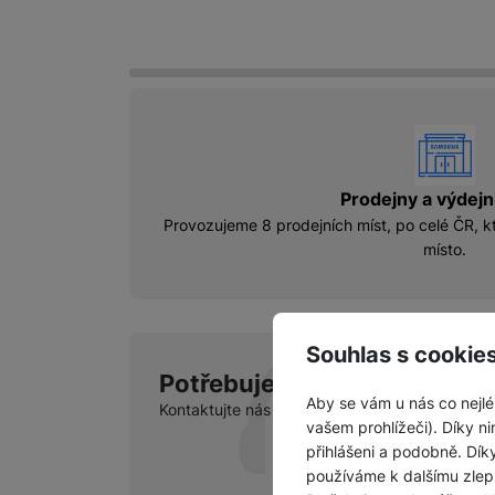
vyhody
Prodejny a výdejn
Provozujeme 8 prodejních míst, po celé ČR, kt
místo.
Souhlas s cookie
Potřebujete poradit?
Po-P
Aby se vám u nás co nejlé
Kontaktujte nás
vašem prohlížeči). Díky ni
přihlášeni a podobně. Dí
používáme k dalšímu zlep