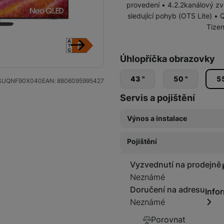
provedení • 4.2.2kanálový z
4K Neo QLED
sledující pohyb (OTS Lite) •
Tizen
QLED
Úhlopříčka obrazovky
následující
Crystal UHD
43 "
50 "
55
SUQNF90X040
EAN:
8806095995427
Servis a pojištění
Výnos a instalace
Pojištění
Samsung prémiová instal
1 499
Kč
Vyzvednutí na prodejně
Pojištění Space care 1 rok
Neznámé
899
Kč
Doručení na adresu
Info
Neznámé
Pojištění Space care 2 ro
Porovnat