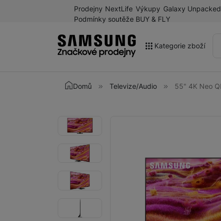
Prodejny
NextLife
Výkupy
Galaxy Unpacked
Podmínky soutěže BUY & FLY
Kategorie zboží
Akce
Domů
Televize/Audio
55" 4K Neo 
Výprodej
Galaxy Z Fold8 a další
Fotografie
Fotografie
novinky léta 2026
Mobilní telefony
Chytré hodinky
Tablety
Sluchátka
Galaxy Ring