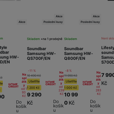
Akce
Akce
Akce
Poslední kusy
Poslední kusy
em
Není sk
Skladem
na 1 prodejně
Skladem
tyle
Lifest
Soundbar
Soundbar
dbar
sound
Samsung HW-
Samsung HW-
sung HW-
Sams
QS700F/EN
Q800F/EN
D/EN
S700
-11 %
-8 %
Na
Na
7 99
Na
10 490
Kč
11 990
Kč
spl
spl
Kč
spl
átk
átk
Ušetříte
Ušetříte
átk
Kč
y
y
te
y
od
od
1 200
Kč
1 000
Kč
od 1
č
239
283
93
9 290
10 99
Kč
Kč
90
Kč
Do
Do
Do
Kč
0
Kč
košík
košík
košík
u
u
u