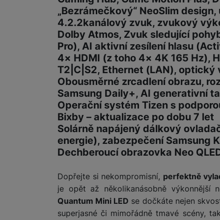
„Bezrámečkový“ NeoSlim design, 
4.2.2kanálový zvuk, zvukový vý
Marketingové cookies pou
Dolby Atmos, Zvuk sledující poh
na našich stránkách, tak n
Pro), AI aktivní zesílení hlasu (Ac
4× HDMI (z toho 4× 4K 165 Hz), H
T2|C|S2, Ethernet (LAN), optický 
Obousměrné zrcadlení obrazu, rozd
Samsung Daily+, AI generativní t
Operační systém Tizen s podporo
Bixby – aktualizace po dobu 7 let
Solárně napájený dálkový ovladač
energie), zabezpečení Samsung 
Dechberoucí obrazovka Neo QLE
Dopřejte si nekompromisní,
perfektně vyl
je opět až několikanásobně výkonnější 
Quantum Mini LED
se dočkáte nejen skvost
superjasné či mimořádně tmavé scény, tak