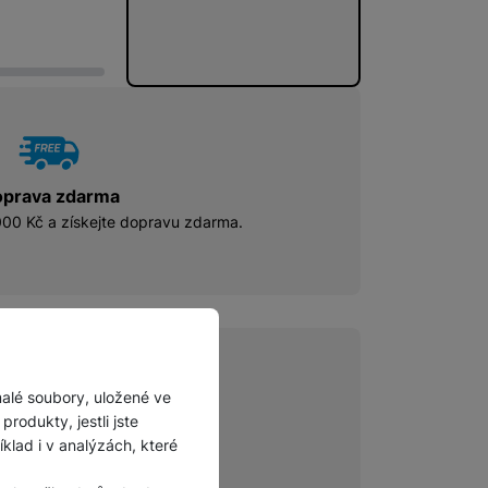
prava zdarma
00 Kč a získejte dopravu zdarma.
malé soubory, uložené ve
fice
rodukty, jestli jste
s.c
lad i v analýzách, které