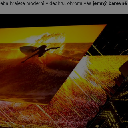
třeba hrajete moderní videohru, ohromí vás
jemný, barevně