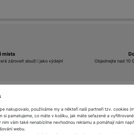
í místa
Do
erá zároveň slouží i jako výdejní
Objednejte nad 10 0
s
pište kdykoliv
á 9-20
pe nakupovalo, používáme my a někteří naši partneři tzv. cookies (
sbsof
+420 778
m si pamatujeme, co máte v košíku, jak máte seřazené a vyfiltrované p
@seto
750 678
ky nim vám také nenabízíme nevhodnou reklamu a pomáhají nám napřík
z
šování webu.