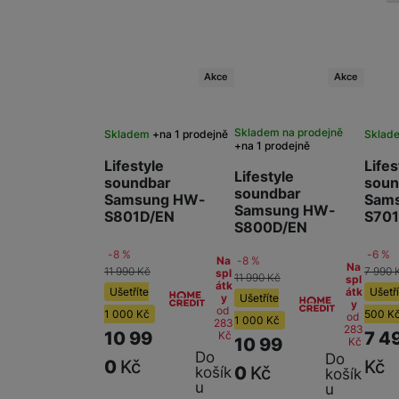
Akce
Akce
Skladem na prodejně
Skladem
na 1 prodejně
Sklad
na 1 prodejně
Lifestyle
Lifes
Lifestyle
soundbar
soun
soundbar
Samsung HW-
Sam
Samsung HW-
S801D/EN
S701
S800D/EN
-8 %
-6 %
-8 %
Na
Na
11 990
Kč
7 990
spl
11 990
Kč
spl
átk
átk
Ušetříte
Ušetří
Ušetříte
y
y
od
1 000
Kč
500
K
od
1 000
Kč
283
283
10 99
7 4
Kč
10 99
Kč
Do
Do
0
Kč
Kč
0
Kč
košík
košík
u
u