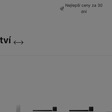
1 309
Kč
Nejlepší ceny za 30
dní
tví
následující
předchozí