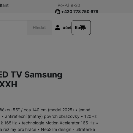
ltant
Po-Pá 9-20
+420 778 750 678
Uživatelská s
Hledat
účet
Košík
Audio/Soundbary
Lifestyle
LED TV Samsung
Music Frame
TXXH
Soundbar
říčkou 55″ / cca 140 cm (model 2025) • jemné
) • antireflexní (matný) povrch obrazovky • 120Hz
ž 165Hz • technologie Motion Xcelerator 165 Hz •
a režimy pro hráče • NeoSlim design - ultratenké