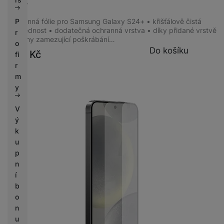
S24+
Ochranná fólie pro Samsung Galaxy S24+ • křišťálově čistá
P
průhlednost • dodatečná ochranná vrstva • díky přidané vrstvě
r
ochrany zamezující poškrábání…
o
Do košíku
499
Kč
fi
r
m
y
V
ý
k
u
p
n
í
b
o
n
u