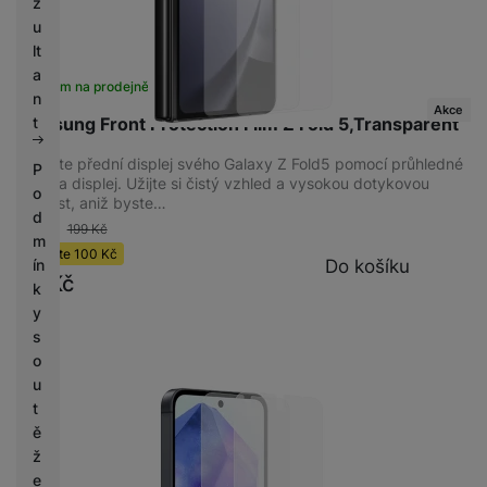
z
u
lt
a
Skladem na prodejně
na 5 prodejnách
n
Akce
t
Samsung Front Protection Film Z Fold 5,Transparent
Chraňte přední displej svého Galaxy Z Fold5 pomocí průhledné
P
fólie na displej. Užijte si čistý vzhled a vysokou dotykovou
o
citlivost, aniž byste…
d
-50 %
199
Kč
m
Ušetříte
100
Kč
Do košíku
ín
99
Kč
k
y
s
o
u
t
ě
ž
e