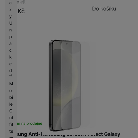
na displeji.
a
Do košíku
x
799
Kč
y
U
n
p
a
c
k
e
d
M
o
bi
le
O
ut
Skladem na prodejně
na 7 prodejnách
fit
te
Samsung Anti-Reflecting Screen Protect Galaxy
rs