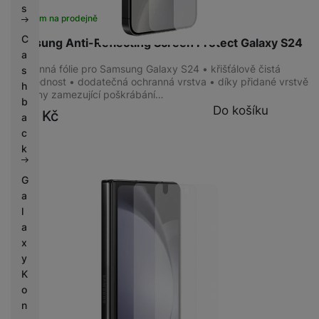
s
Skladem na prodejně
na 7 prodejnách
C
Samsung Anti-Reflecting Screen Protect Galaxy S24
a
Ochranná fólie pro Samsung Galaxy S24 • křišťálově čistá
s
průhlednost • dodatečná ochranná vrstva • díky přidané vrstvě
h
ochrany zamezující poškrábání…
b
Do košíku
499
Kč
a
c
k
G
a
l
a
x
y
K
o
n