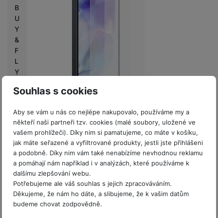
B
U
Y
&
F
L
Y
Skladem na prodejně
na 1 prodejně
Souhlas s cookies
Poslední kusy
Samsung Screen Protector Galaxy A55 5G, Clear
Aby se vám u nás co nejlépe nakupovalo, používáme my a
Ochranná fólie pro Samsung Galaxy A55 5G • Vyrobené z
někteří naši partneři tzv. cookies (malé soubory, uložené ve
recyklovaných materiálů • Zachovává dotykovou citlivost •
vašem prohlížeči). Díky nim si pamatujeme, co máte v košíku,
Součástí balení sada pro snadnou a…
jak máte seřazené a vyfiltrované produkty, jestli jste přihlášeni
Do košíku
99
Kč
a podobně. Díky nim vám také nenabízíme nevhodnou reklamu
a pomáhají nám například i v analýzách, které používáme k
dalšímu zlepšování webu.
Potřebujeme ale váš souhlas s jejich zpracováváním.
Děkujeme, že nám ho dáte, a slibujeme, že k vašim datům
budeme chovat zodpovědně.