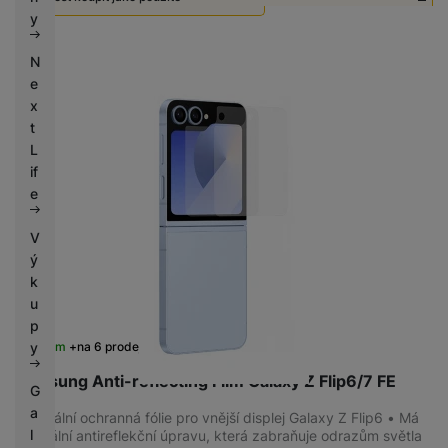
k
e
y
y
Použité - Zánovní - jako nové
250
Kč
N
e
x
t
L
if
e
V
ý
k
u
p
y
Skladem
na 6 prodejnách
Samsung Anti-reflecting Film Galaxy Z Flip6/7 FE
G
a
Originální ochranná fólie pro vnější displej Galaxy Z Flip6 • Má
l
speciální antireflekční úpravu, která zabraňuje odrazům světla