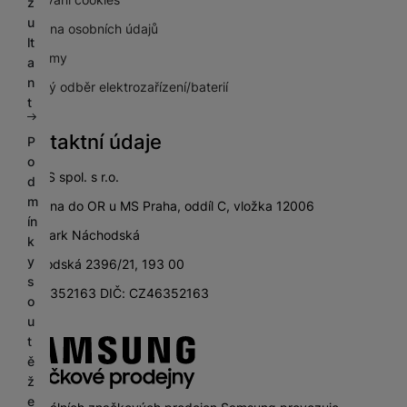
z
u
Ochrana osobních údajů
lt
Pro firmy
a
n
Zpětný odběr elektrozařízení/baterií
t
Kontaktní údaje
P
o
SETOS spol. s r.o.
d
m
zapsána do OR u MS Praha, oddíl C, vložka 12006
ín
City Park Náchodská
k
y
Náchodská 2396/21, 193 00
s
IČ: 46352163 DIČ: CZ46352163
o
u
t
ě
ž
e