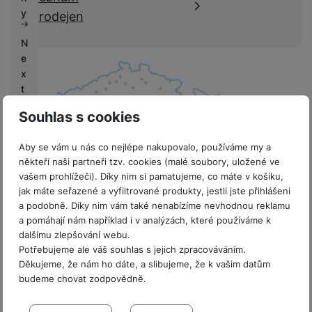
k
e
y
prodejen
y
N
e
x
t
L
Souhlas s cookies
if
e
Aby se vám u nás co nejlépe nakupovalo, používáme my a
někteří naši partneři tzv. cookies (malé soubory, uložené ve
V
vašem prohlížeči). Díky nim si pamatujeme, co máte v košíku,
ý
jak máte seřazené a vyfiltrované produkty, jestli jste přihlášeni
k
8 prodejen v ČR
a podobně. Díky nim vám také nenabízíme nevhodnou reklamu
u
a pomáhají nám například i v analýzách, které používáme k
p
dalšímu zlepšování webu.
y
Potřebujeme ale váš souhlas s jejich zpracováváním.
Děkujeme, že nám ho dáte, a slibujeme, že k vašim datům
G
budeme chovat zodpovědně.
a
Sdružení
l
Nastavení souhlasů s kategoriemi