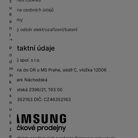
z
u
Ochrana osobních údajů
lt
Pro firmy
a
n
Zpětný odběr elektrozařízení/baterií
t
Kontaktní údaje
P
o
SETOS spol. s r.o.
d
m
zapsána do OR u MS Praha, oddíl C, vložka 12006
ín
City Park Náchodská
k
y
Náchodská 2396/21, 193 00
s
IČ: 46352163 DIČ: CZ46352163
o
u
t
ě
ž
e