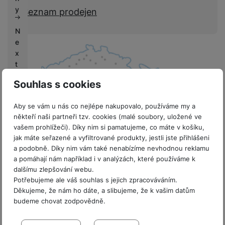
k
e
y
Seznam prodejen
y
N
e
x
t
L
Souhlas s cookies
if
e
Aby se vám u nás co nejlépe nakupovalo, používáme my a
někteří naši partneři tzv. cookies (malé soubory, uložené ve
V
vašem prohlížeči). Díky nim si pamatujeme, co máte v košíku,
ý
jak máte seřazené a vyfiltrované produkty, jestli jste přihlášeni
k
8 prodejen v ČR
a podobně. Díky nim vám také nenabízíme nevhodnou reklamu
u
a pomáhají nám například i v analýzách, které používáme k
p
dalšímu zlepšování webu.
y
Potřebujeme ale váš souhlas s jejich zpracováváním.
Děkujeme, že nám ho dáte, a slibujeme, že k vašim datům
G
budeme chovat zodpovědně.
a
Sdružení
l
Nastavení souhlasů s kategoriemi