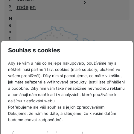
k
e
y
prodejen
y
N
e
x
t
L
Souhlas s cookies
if
e
Aby se vám u nás co nejlépe nakupovalo, používáme my a
někteří naši partneři tzv. cookies (malé soubory, uložené ve
V
vašem prohlížeči). Díky nim si pamatujeme, co máte v košíku,
ý
jak máte seřazené a vyfiltrované produkty, jestli jste přihlášeni
k
8 prodejen v ČR
a podobně. Díky nim vám také nenabízíme nevhodnou reklamu
u
a pomáhají nám například i v analýzách, které používáme k
p
dalšímu zlepšování webu.
y
Potřebujeme ale váš souhlas s jejich zpracováváním.
Děkujeme, že nám ho dáte, a slibujeme, že k vašim datům
G
budeme chovat zodpovědně.
a
Sdružení
l
Nastavení souhlasů s kategoriemi