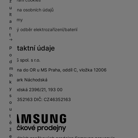
z
u
Ochrana osobních údajů
lt
Pro firmy
a
n
Zpětný odběr elektrozařízení/baterií
t
Kontaktní údaje
P
o
SETOS spol. s r.o.
d
m
zapsána do OR u MS Praha, oddíl C, vložka 12006
ín
City Park Náchodská
k
y
Náchodská 2396/21, 193 00
s
IČ: 46352163 DIČ: CZ46352163
o
u
t
ě
ž
e