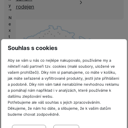
k
e
y
prodejen
y
N
e
x
t
L
Souhlas s cookies
if
e
Aby se vám u nás co nejlépe nakupovalo, používáme my a
někteří naši partneři tzv. cookies (malé soubory, uložené ve
V
vašem prohlížeči). Díky nim si pamatujeme, co máte v košíku,
ý
jak máte seřazené a vyfiltrované produkty, jestli jste přihlášeni
k
8 prodejen v ČR
a podobně. Díky nim vám také nenabízíme nevhodnou reklamu
u
a pomáhají nám například i v analýzách, které používáme k
p
dalšímu zlepšování webu.
y
Potřebujeme ale váš souhlas s jejich zpracováváním.
Děkujeme, že nám ho dáte, a slibujeme, že k vašim datům
G
budeme chovat zodpovědně.
a
Sdružení
l
Nastavení souhlasů s kategoriemi