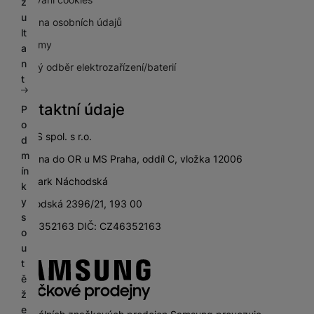
z
u
Ochrana osobních údajů
lt
Pro firmy
a
n
Zpětný odběr elektrozařízení/baterií
t
Kontaktní údaje
P
o
SETOS spol. s r.o.
d
m
zapsána do OR u MS Praha, oddíl C, vložka 12006
ín
City Park Náchodská
k
y
Náchodská 2396/21, 193 00
s
IČ: 46352163 DIČ: CZ46352163
o
u
t
ě
ž
e