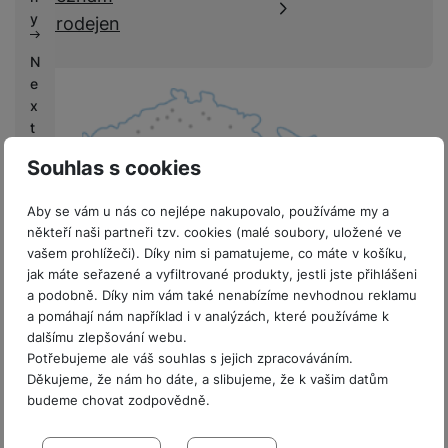
k
e
y
prodejen
y
N
e
x
t
L
Souhlas s cookies
if
e
Aby se vám u nás co nejlépe nakupovalo, používáme my a
někteří naši partneři tzv. cookies (malé soubory, uložené ve
V
vašem prohlížeči). Díky nim si pamatujeme, co máte v košíku,
ý
jak máte seřazené a vyfiltrované produkty, jestli jste přihlášeni
k
8 prodejen v ČR
a podobně. Díky nim vám také nenabízíme nevhodnou reklamu
u
a pomáhají nám například i v analýzách, které používáme k
p
dalšímu zlepšování webu.
y
Potřebujeme ale váš souhlas s jejich zpracováváním.
Děkujeme, že nám ho dáte, a slibujeme, že k vašim datům
G
budeme chovat zodpovědně.
a
Sdružení
l
Nastavení souhlasů s kategoriemi