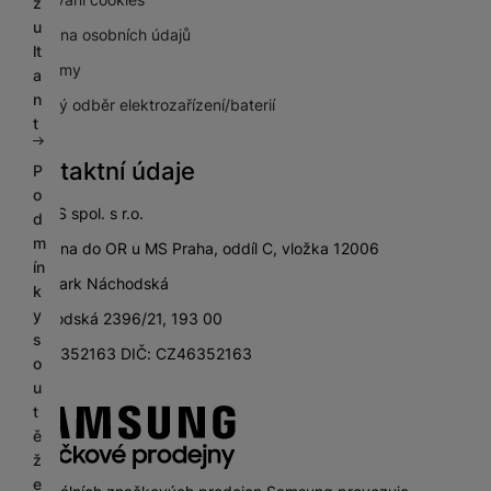
z
u
Ochrana osobních údajů
lt
Pro firmy
a
n
Zpětný odběr elektrozařízení/baterií
t
Kontaktní údaje
P
o
SETOS spol. s r.o.
d
m
zapsána do OR u MS Praha, oddíl C, vložka 12006
ín
City Park Náchodská
k
y
Náchodská 2396/21, 193 00
s
IČ: 46352163 DIČ: CZ46352163
o
u
t
ě
ž
e