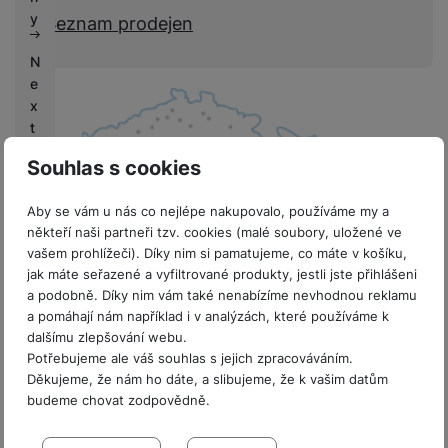
k
e
y
Seznam prodejen
y
N
e
x
t
L
Souhlas s cookies
if
e
Aby se vám u nás co nejlépe nakupovalo, používáme my a
někteří naši partneři tzv. cookies (malé soubory, uložené ve
V
vašem prohlížeči). Díky nim si pamatujeme, co máte v košíku,
ý
jak máte seřazené a vyfiltrované produkty, jestli jste přihlášeni
k
8 prodejen v ČR
a podobně. Díky nim vám také nenabízíme nevhodnou reklamu
u
a pomáhají nám například i v analýzách, které používáme k
p
dalšímu zlepšování webu.
y
Potřebujeme ale váš souhlas s jejich zpracováváním.
Děkujeme, že nám ho dáte, a slibujeme, že k vašim datům
G
budeme chovat zodpovědně.
a
Sdružení
l
Nastavení souhlasů s kategoriemi