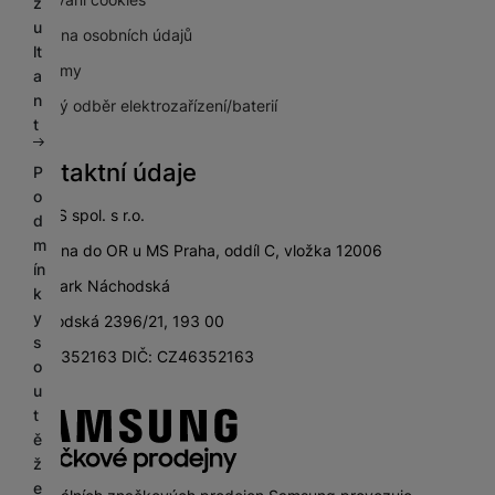
z
u
Ochrana osobních údajů
lt
Pro firmy
a
n
Zpětný odběr elektrozařízení/baterií
t
Kontaktní údaje
P
o
SETOS spol. s r.o.
d
m
zapsána do OR u MS Praha, oddíl C, vložka 12006
ín
City Park Náchodská
k
y
Náchodská 2396/21, 193 00
s
IČ: 46352163 DIČ: CZ46352163
o
u
t
ě
ž
e