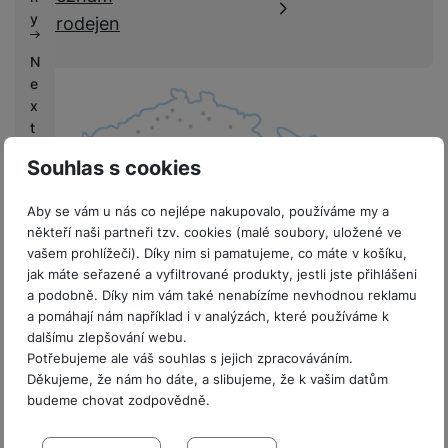
k
e
y
prodejen
y
N
e
x
t
L
Souhlas s cookies
if
e
Aby se vám u nás co nejlépe nakupovalo, používáme my a
někteří naši partneři tzv. cookies (malé soubory, uložené ve
V
vašem prohlížeči). Díky nim si pamatujeme, co máte v košíku,
ý
jak máte seřazené a vyfiltrované produkty, jestli jste přihlášeni
k
8 prodejen v ČR
a podobně. Díky nim vám také nenabízíme nevhodnou reklamu
u
a pomáhají nám například i v analýzách, které používáme k
p
dalšímu zlepšování webu.
y
Potřebujeme ale váš souhlas s jejich zpracováváním.
Děkujeme, že nám ho dáte, a slibujeme, že k vašim datům
G
budeme chovat zodpovědně.
a
Sdružení
l
Nastavení souhlasů s kategoriemi