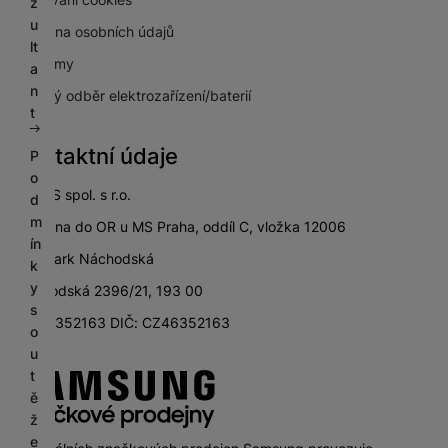
z
u
Ochrana osobních údajů
lt
Pro firmy
a
n
Zpětný odběr elektrozařízení/baterií
t
Kontaktní údaje
P
o
SETOS spol. s r.o.
d
m
zapsána do OR u MS Praha, oddíl C, vložka 12006
ín
City Park Náchodská
k
y
Náchodská 2396/21, 193 00
s
IČ: 46352163 DIČ: CZ46352163
o
u
t
ě
ž
e