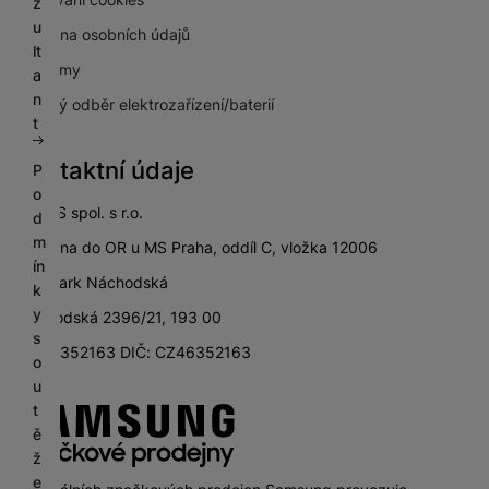
z
u
Ochrana osobních údajů
lt
Pro firmy
a
n
Zpětný odběr elektrozařízení/baterií
t
Kontaktní údaje
P
o
SETOS spol. s r.o.
d
m
zapsána do OR u MS Praha, oddíl C, vložka 12006
ín
City Park Náchodská
k
y
Náchodská 2396/21, 193 00
s
IČ: 46352163 DIČ: CZ46352163
o
u
t
ě
ž
e