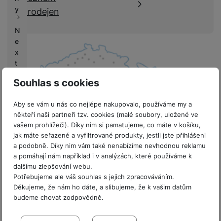
k
e
y
prodejen
y
N
e
x
t
L
Souhlas s cookies
if
e
Aby se vám u nás co nejlépe nakupovalo, používáme my a
někteří naši partneři tzv. cookies (malé soubory, uložené ve
V
vašem prohlížeči). Díky nim si pamatujeme, co máte v košíku,
ý
jak máte seřazené a vyfiltrované produkty, jestli jste přihlášeni
k
8 prodejen v ČR
a podobně. Díky nim vám také nenabízíme nevhodnou reklamu
u
a pomáhají nám například i v analýzách, které používáme k
p
dalšímu zlepšování webu.
y
Potřebujeme ale váš souhlas s jejich zpracováváním.
Děkujeme, že nám ho dáte, a slibujeme, že k vašim datům
G
budeme chovat zodpovědně.
a
Sdružení
l
Nastavení souhlasů s kategoriemi