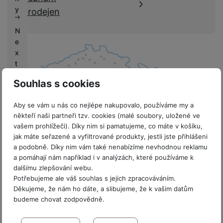
k
e
y
prodejen
y
N
e
x
t
L
Souhlas s cookies
if
e
Aby se vám u nás co nejlépe nakupovalo, používáme my a
někteří naši partneři tzv. cookies (malé soubory, uložené ve
V
vašem prohlížeči). Díky nim si pamatujeme, co máte v košíku,
ý
jak máte seřazené a vyfiltrované produkty, jestli jste přihlášeni
k
8 prodejen v ČR
a podobně. Díky nim vám také nenabízíme nevhodnou reklamu
u
a pomáhají nám například i v analýzách, které používáme k
p
dalšímu zlepšování webu.
y
Potřebujeme ale váš souhlas s jejich zpracováváním.
Děkujeme, že nám ho dáte, a slibujeme, že k vašim datům
G
budeme chovat zodpovědně.
a
Sdružení
l
Nastavení souhlasů s kategoriemi