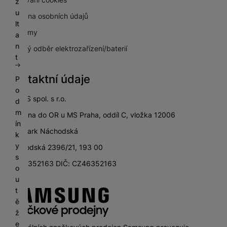
z
u
Ochrana osobních údajů
lt
Pro firmy
a
n
Zpětný odběr elektrozařízení/baterií
t
Kontaktní údaje
P
o
SETOS spol. s r.o.
d
m
zapsána do OR u MS Praha, oddíl C, vložka 12006
ín
City Park Náchodská
k
y
Náchodská 2396/21, 193 00
s
IČ: 46352163 DIČ: CZ46352163
o
u
t
ě
ž
e