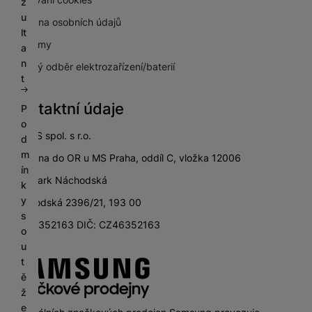
z
u
Ochrana osobních údajů
lt
Pro firmy
a
n
Zpětný odběr elektrozařízení/baterií
t
Kontaktní údaje
P
o
SETOS spol. s r.o.
d
m
zapsána do OR u MS Praha, oddíl C, vložka 12006
ín
City Park Náchodská
k
y
Náchodská 2396/21, 193 00
s
IČ: 46352163 DIČ: CZ46352163
o
u
t
ě
ž
e