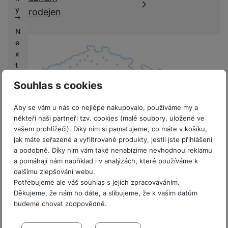
k
e
y
prodejen
y
N
e
x
t
L
Souhlas s cookies
if
e
Aby se vám u nás co nejlépe nakupovalo, používáme my a
někteří naši partneři tzv. cookies (malé soubory, uložené ve
V
vašem prohlížeči). Díky nim si pamatujeme, co máte v košíku,
ý
jak máte seřazené a vyfiltrované produkty, jestli jste přihlášeni
k
8 prodejen v ČR
a podobně. Díky nim vám také nenabízíme nevhodnou reklamu
u
a pomáhají nám například i v analýzách, které používáme k
p
dalšímu zlepšování webu.
y
Potřebujeme ale váš souhlas s jejich zpracováváním.
Děkujeme, že nám ho dáte, a slibujeme, že k vašim datům
G
budeme chovat zodpovědně.
a
Sdružení
l
Nastavení souhlasů s kategoriemi