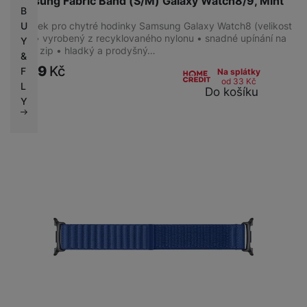
Samsung Fabric Band (S/M) Galaxy Watch8/9, Mint
B
Řemínek pro chytré hodinky Samsung Galaxy Watch8 (velikost
U
S/M) • vyrobený z recyklovaného nylonu • snadné upínání na
Y
suchý zip • hladký a prodyšný…
&
1 299
Kč
F
Na splátky
od 33
Kč
L
Do košíku
Y