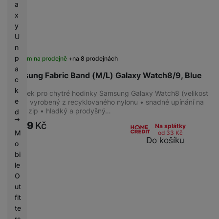
a
x
y
U
n
p
Skladem na prodejně
na 8 prodejnách
a
Samsung Fabric Band (M/L) Galaxy Watch8/9, Blue
c
k
Řemínek pro chytré hodinky Samsung Galaxy Watch8 (velikost
e
M/L) • vyrobený z recyklovaného nylonu • snadné upínání na
suchý zip • hladký a prodyšný…
d
1 299
Kč
Na splátky
M
od 33
Kč
Do košíku
o
bi
le
O
ut
fit
te
rs