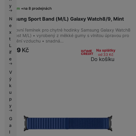
k
e
y
Skladem
na 8 prodejnách
y
Samsung Sport Band (M/L) Galaxy Watch8/9, Mint
N
e
Sportovní řemínek pro chytré hodinky Samsung Galaxy Watch8
x
(velikost M/L) • vyrobený z měkké gumy s vlnitou úpravou pro
t
proudění vzduchu • snadná…
L
1 299
Kč
Na splátky
if
od 33
Kč
Do košíku
e
V
ý
k
u
p
y
G
a
l