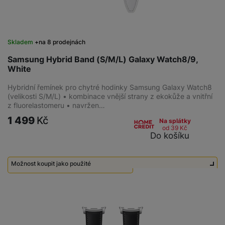
Skladem
na 8 prodejnách
Samsung Hybrid Band (S/M/L) Galaxy Watch8/9,
White
Hybridní řemínek pro chytré hodinky Samsung Galaxy Watch8
(velikosti S/M/L) • kombinace vnější strany z ekokůže a vnitřní
z fluorelastomeru • navržen…
1 499
Kč
Na splátky
od 39
Kč
Do košíku
Možnost koupit jako použité
Použité - Zánovní - jako nové
800
Kč
Použité - Nepoužité
800
Kč