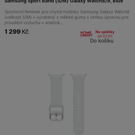
Samsung Sport Band (S/M) Galaxy Watch8/9, Blue
Sportovní řemínek pro chytré hodinky Samsung Galaxy Watch8
(velikost S/M) • vyrobený z měkké gumy s vlnitou úpravou pro
proudění vzduchu • snadná…
1 299
Kč
Na splátky
od 33
Kč
Do košíku