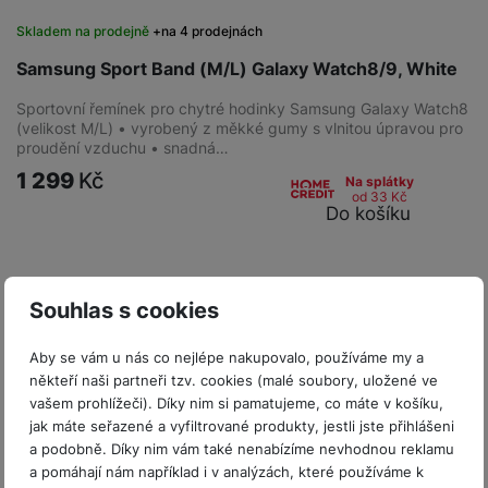
Skladem na prodejně
na 4 prodejnách
Samsung Sport Band (M/L) Galaxy Watch8/9, White
Sportovní řemínek pro chytré hodinky Samsung Galaxy Watch8
(velikost M/L) • vyrobený z měkké gumy s vlnitou úpravou pro
proudění vzduchu • snadná…
1 299
Kč
Na splátky
od 33
Kč
Do košíku
Souhlas s cookies
Aby se vám u nás co nejlépe nakupovalo, používáme my a
někteří naši partneři tzv. cookies (malé soubory, uložené ve
vašem prohlížeči). Díky nim si pamatujeme, co máte v košíku,
jak máte seřazené a vyfiltrované produkty, jestli jste přihlášeni
a podobně. Díky nim vám také nenabízíme nevhodnou reklamu
a pomáhají nám například i v analýzách, které používáme k