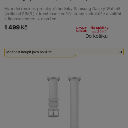
Hybridní řemínek pro chytré hodinky Samsung Galaxy Watch8
(velikosti S/M/L) • kombinace vnější strany z ekokůže a vnitřní
z fluorelastomeru • navržen…
1 499
Kč
Na splátky
od 39
Kč
Do košíku
Možnost koupit jako použité
Použité - Zánovní - jako nové
800
Kč