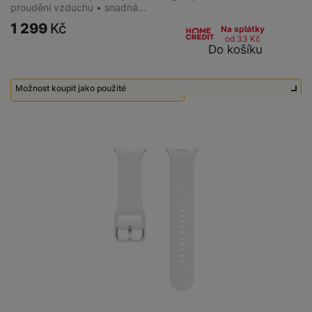
proudění vzduchu • snadná…
1 299
Kč
Na splátky
od 33
Kč
Do košíku
Možnost koupit jako použité
Použité - Zánovní - jako nové
650
Kč