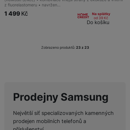
z fluorelastomeru • navržen…
1 499
Kč
Na splátky
od 39
Kč
Do košíku
Zobrazeno produktů:
z
23
Prodejny Samsung
Největší síť specializovaných kamenných
prodejen mobilních telefonů a
příslušenství.