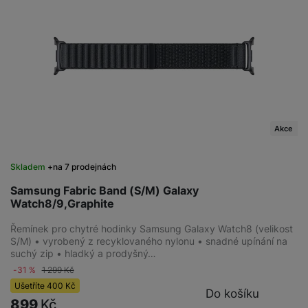
Akce
Skladem
na 7 prodejnách
Samsung Fabric Band (S/M) Galaxy
Watch8/9,Graphite
Řemínek pro chytré hodinky Samsung Galaxy Watch8 (velikost
S/M) • vyrobený z recyklovaného nylonu • snadné upínání na
suchý zip • hladký a prodyšný…
-31 %
1 299
Kč
Ušetříte
400
Kč
Do košíku
899
Kč