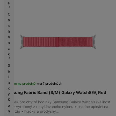
s
C
a
s
h
b
a
c
k
G
a
l
a
Skladem na prodejně
na 7 prodejnách
x
Samsung Fabric Band (S/M) Galaxy Watch8/9, Red
y
K
Řemínek pro chytré hodinky Samsung Galaxy Watch8 (velikost
o
S/M) • vyrobený z recyklovaného nylonu • snadné upínání na
n
suchý zip • hladký a prodyšný…