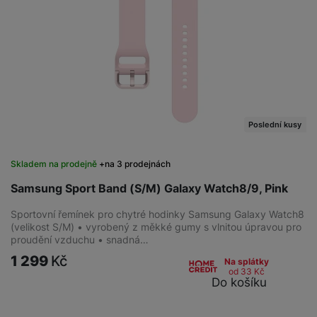
služby jako je chat a podobně.
Tyto cookies nám umožňují měření výkonu našeho webu i
Marketingové
Marketingové
-
abychom vás neobtěžovali nevhodnou
našich reklamních kampaní. Jejich pomocí určujeme počet
reklamou
.
návštěv a zdroje návštěv našich internetových stránek. Data
Povoleno
získaná pomocí těchto cookies zpracováváme souhrnně a
anonymně, takže nejsme schopni identifikovat konkrétní
uživatele našeho webu.
Poslední kusy
Marketingové cookies používáme my nebo naši partneři,
abychom vám mohli zobrazit vhodné obsahy nebo reklamy jak
na našich stránkách, tak na stránkách třetích stran.
Skladem na prodejně
na 3 prodejnách
Samsung Sport Band (S/M) Galaxy Watch8/9, Pink
Sportovní řemínek pro chytré hodinky Samsung Galaxy Watch8
(velikost S/M) • vyrobený z měkké gumy s vlnitou úpravou pro
proudění vzduchu • snadná…
1 299
Kč
Na splátky
od 33
Kč
Do košíku