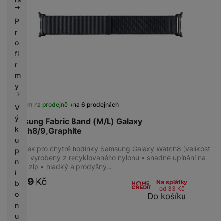
P
r
o
fi
r
m
y
Skladem na prodejně
na 6 prodejnách
V
ý
Samsung Fabric Band (M/L) Galaxy
k
Watch8/9,Graphite
u
Řemínek pro chytré hodinky Samsung Galaxy Watch8 (velikost
p
M/L) • vyrobený z recyklovaného nylonu • snadné upínání na
n
suchý zip • hladký a prodyšný…
í
1 299
Kč
Na splátky
b
od 33
Kč
o
Do košíku
n
u