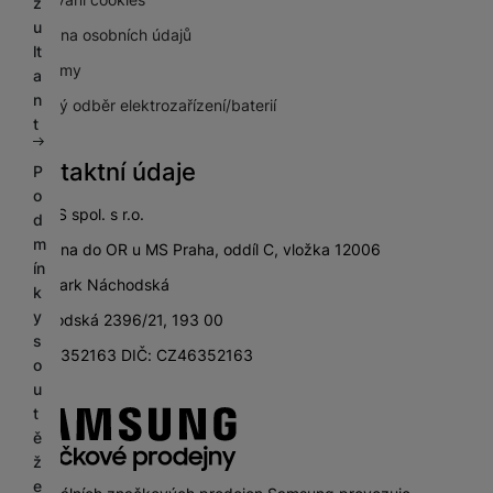
z
u
Ochrana osobních údajů
lt
Pro firmy
a
n
Zpětný odběr elektrozařízení/baterií
t
Kontaktní údaje
P
o
SETOS spol. s r.o.
d
m
zapsána do OR u MS Praha, oddíl C, vložka 12006
ín
City Park Náchodská
k
y
Náchodská 2396/21, 193 00
s
IČ: 46352163 DIČ: CZ46352163
o
u
t
ě
ž
e