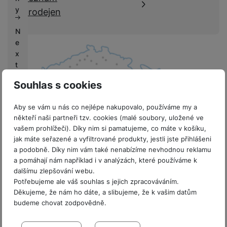
k
e
y
prodejen
y
N
e
x
t
L
Souhlas s cookies
if
e
Aby se vám u nás co nejlépe nakupovalo, používáme my a
někteří naši partneři tzv. cookies (malé soubory, uložené ve
V
vašem prohlížeči). Díky nim si pamatujeme, co máte v košíku,
ý
jak máte seřazené a vyfiltrované produkty, jestli jste přihlášeni
k
8 prodejen v ČR
a podobně. Díky nim vám také nenabízíme nevhodnou reklamu
u
a pomáhají nám například i v analýzách, které používáme k
p
dalšímu zlepšování webu.
y
Potřebujeme ale váš souhlas s jejich zpracováváním.
Děkujeme, že nám ho dáte, a slibujeme, že k vašim datům
G
budeme chovat zodpovědně.
a
Sdružení
l
Nastavení souhlasů s kategoriemi