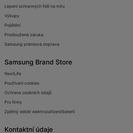
f/1.75
fotoaparátu
Lepení ochranných fólií na míru
Světelnost
Výkupy
širokoúhlého
f/2.2
Pojištění
fotoaparátu
Prodloužená záruka
Světelnost
Samsung prémiová doprava
makro/teleobjektiv
f/2.4
fotoaparátu
Rozlišení hlavního
Samsung Brand Store
108 MPX
zadního fotoaparátu
NextLife
Rozlišení
Používaní cookies
širokoúhlého
8 MPX
fotoaparátu
Ochrana osobních údajů
Rozlišení fotoaparátu
Pro firmy
2 MPX
makro/teleobjektiv
Zpětný odběr elektrozařízení/baterií
Kontaktní údaje