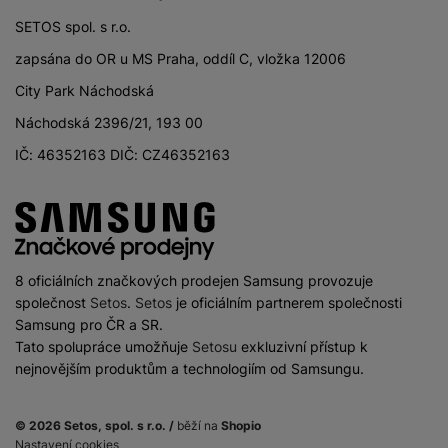
PROCESOR
SETOS spol. s r.o.
4x2.8 GHz + 4x1.9
zapsána do OR u MS Praha, oddíl C, vložka 12006
Rychlost CPU
GHz
City Park Náchodská
Počet jader
8
Náchodská 2396/21, 193 00
procesoru
IČ: 46352163 DIČ: CZ46352163
Qualcomm
Procesor
Snapdragon 685
8 oficiálních značkových prodejen Samsung provozuje
KONEKTIVITA
společnost
Setos
.
Setos
je oficiálním partnerem společnosti
Samsung pro ČR a SR.
Verze bluetooth
Bluetooth 5.1
Tato spolupráce umožňuje
Setosu
exkluzivní přístup k
nejnovějším produktům a technologiím od Samsungu.
Dual SIM
Ano
eSIM
Ne
© 2026 Setos, spol. s r.o. /
běží na
Shopio
Nastavení cookies
Na splátky