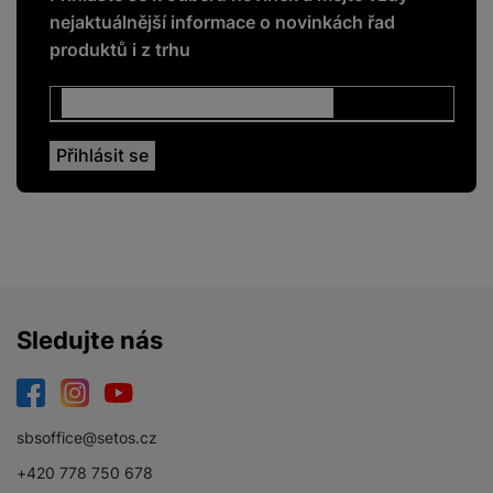
nejaktuálnější informace o novinkách řad
NFC
Ano
produktů i z trhu
Rozpoznání obličeje
Ano
Čtečka otisku prstů
Ano
DISPLEJ
Dotykový
Ano
Obnovovací
Sledujte nás
120 HZ
frekvence
Rozlišení displeje
2400 x 1080
Facebook
Instagram
YouTube
Svítivost displeje
1800 NITS
sbsoffice@setos.cz
Typ displeje
AMOLED
+420 778 750 678