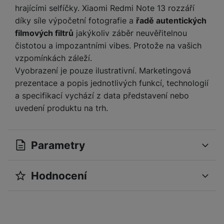
hrajícími selfíčky. Xiaomi Redmi Note 13 rozzáří
díky síle výpočetní fotografie a
řadě autentických
filmových filtrů
jakýkoliv záběr neuvěřitelnou
čistotou a impozantními vibes. Protože na vašich
vzpomínkách záleží.
Vyobrazení je pouze ilustrativní. Marketingová
prezentace a popis jednotlivých funkcí, technologií
a specifikací vychází z data představení nebo
uvedení produktu na trh.
Parametry
Hodnocení
OBECNÉ
Pro vkládání recenzí je nutné se přihlásit.
Operační systém
Android
Modelová řada
13