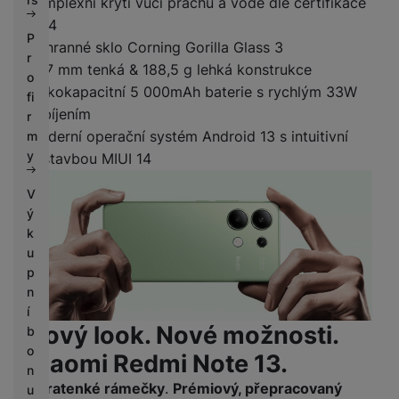
Komplexní krytí vůči prachu a vodě dle certifikace
IP54
P
Ochranné sklo Corning Gorilla Glass 3
r
7,97 mm tenká & 188,5 g lehká konstrukce
o
Velkokapacitní 5 000mAh baterie s rychlým 33W
fi
nabíjením
r
Moderní operační systém Android 13 s intuitivní
m
y
nástavbou MIUI 14
V
ý
k
u
p
n
í
Nový look. Nové možnosti.
b
o
Xiaomi Redmi Note 13.
n
Ultratenké rámečky
.
Prémiový, přepracovaný
u