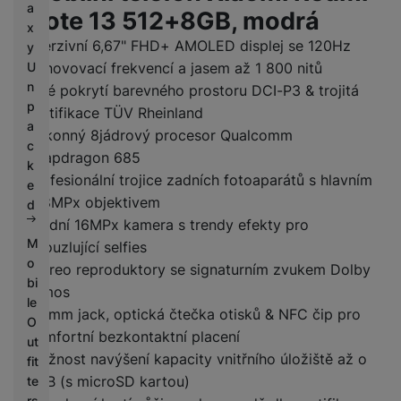
a
Note 13 512+8GB, modrá
x
Imerzivní 6,67" FHD+ AMOLED displej se 120Hz
y
U
obnovovací frekvencí a jasem až 1 800 nitů
n
Plné pokrytí barevného prostoru DCI-P3 & trojitá
p
certifikace TÜV Rheinland
a
Výkonný 8jádrový procesor Qualcomm
c
Snapdragon 685
k
Profesionální trojice zadních fotoaparátů s hlavním
e
108MPx objektivem
d
Přední 16MPx kamera s trendy efekty pro
M
okouzlující selfies
o
Stereo reproduktory se signaturním zvukem Dolby
bi
Atmos
le
3,5mm jack, optická čtečka otisků & NFC čip pro
O
komfortní bezkontaktní placení
ut
Možnost navýšení kapacity vnitřního úložiště až o
fit
1 TB (s microSD kartou)
te
rs