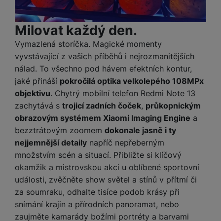
náš web dále zlepšovat
.
vám pomoci s vyplňováním formulářů, umožní nám zobrazit
Povoleno
služby jako je chat a podobně.
Milovat každý den.
Tyto cookies nám umožňují měření výkonu našeho webu i
Vymazlená storíčka. Magické momenty
Marketingové
Marketingové
-
abychom vás neobtěžovali nevhodnou
našich reklamních kampaní. Jejich pomocí určujeme počet
vyvstávající z vašich příběhů i nejrozmanitějších
reklamou
.
návštěv a zdroje návštěv našich internetových stránek. Data
nálad. To všechno pod hávem efektních kontur,
Povoleno
získaná pomocí těchto cookies zpracováváme souhrnně a
jaké přináší
pokročilá optika velkolepého 108MPx
anonymně, takže nejsme schopni identifikovat konkrétní
uživatele našeho webu.
objektivu
. Chytrý mobilní telefon Redmi Note 13
Marketingové cookies používáme my nebo naši partneři,
zachytává s
trojicí zadních čoček
,
průkopnickým
abychom vám mohli zobrazit vhodné obsahy nebo reklamy jak
obrazovým systémem Xiaomi Imaging Engine
a
na našich stránkách, tak na stránkách třetích stran.
bezztrátovým zoomem
dokonale jasně i ty
nejjemnější detaily
napříč nepřeberným
množstvím scén a situací. Přibližte si klíčový
okamžik a mistrovskou akci u oblíbené sportovní
události, zvěčněte show světel a stínů v přítmí či
za soumraku, odhalte tisíce podob krásy při
snímání krajin a přírodních panoramat, nebo
zaujměte kamarády božími portréty a barvami