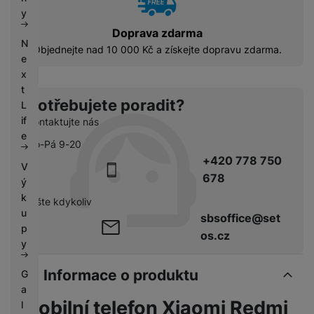
k
e
y
y
Doprava zdarma
N
Fusion Pro Matte
Objednejte nad 10 000 Kč a získejte dopravu zdarma.
e
(Matná extra odolná
x
Ochranná fólie Fusion Pro Matte kombinuje vy
ochrana)
t
999
Kč
Potřebujete poradit?
L
if
Kontaktujte nás
e
Po-Pá 9-20
+420 778 750
V
678
ý
k
pište kdykoliv
u
sbsoffice@set
p
os.cz
y
Informace o produktu
G
a
Mobilní telefon Xiaomi Redmi
l