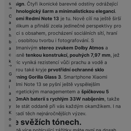
design
. Čtyři ikonické barevné odstíny odrážející
s
technologický šarm a minimalistickou eleganci
.
C
Xiaomi Redmi Note 13
je tu. Nově cílí na ještě širší
a
publikum a přináší zcela jedinečné perspektivy pro
s
práci s obsahem, procházení sociálních sítí, hraní
h
her, osobitou tvorbu i fotografování. S
b
podmanivým
stereo zvukem Dolby Atmos
a
a
úžasně
tenkou konstrukcí, pouhých 7,97 mm
, jež
c
k
navíc vyniká rezistencí vůči prachu a vodě a
kterou také kryje
prvotřídní ochranné sklo
G
Corning Gorilla Glass 3
. Smartphone Xiaomi
a
Redmi Note 13 se pyšní ještě vyspělejším
l
energetickým managementem a
špičkovou 5
a
000mAh baterií s rychlým 33W nabíjením
, takže
x
bude stát oddaně při vás každým okamžikem. I na
y
K
pozadí těch nejnáročnějších výzev.
o
Ve svěžích tónech.
n
Ještě více pohlcující zážitky máte nyní na dosah