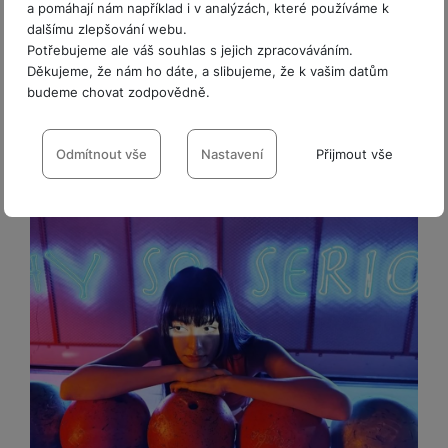
a pomáhají nám například i v analýzách, které používáme k
B
dalšímu zlepšování webu.
U
Potřebujeme ale váš souhlas s jejich zpracováváním.
Y
Děkujeme, že nám ho dáte, a slibujeme, že k vašim datům
&
budeme chovat zodpovědně.
F
L
Nastavení souhlasů s kategoriemi
Y
cookies
Odmítnout vše
Nastavení
Přijmout vše
Technické
Technické
-
bez těchto cookies náš web nebude fungovat
.
VŽDY AKTIVNÍ
Technické cookies umožňují váš průchod nákupním košíkem,
Preferenční a rozšířené funkce
Preferenční a rozšířené funkce
-
abyste nemuseli vše
porovnávání produktů a další nezbytné funkce.
nastavovat znovu a abyste se s námi mohli spojit např. pomocí
chatu
.
Povoleno
Díky těmto cookies vám práci s naším webem dokážeme ještě
Analytické
Analytické
-
abychom věděli, jak se na webu chováte, a mohli
zpříjemnit. Dokážeme si zapamatovat vaše nastavení, mohou