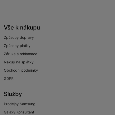
Velikost displeje
6,67 "
Vše k nákupu
FOTOAPARÁT
Způsoby dopravy
Přisvětlovací dioda
Ano
Způsoby platby
Počet objektivů
Záruka a reklamace
předního
1
Nákup na splátky
fotoaparátu
Obchodní podmínky
Počet objektivů
3
GDPR
zadního fotoaparátu
Rozlišení předního
16 MPX
fotoaparátu
Služby
Maximální rozlišení
FullHD
Prodejny Samsung
videa
Galaxy Konzultant
Světelnost hlavního