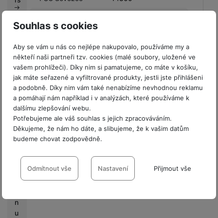
Město výrobce
Praha
P
Souhlas s cookies
r
Číslo popisné
2323/14
o
dovozce
Aby se vám u nás co nejlépe nakupovalo, používáme my a
fi
někteří naši partneři tzv. cookies (malé soubory, uložené ve
Číslo popisné
r
2323/14
vašem prohlížeči). Díky nim si pamatujeme, co máte v košíku,
výrobce
m
jak máte seřazené a vyfiltrované produkty, jestli jste přihlášeni
y
a podobně. Díky nim vám také nenabízíme nevhodnou reklamu
Země dovozce
Česká Republika
a pomáhají nám například i v analýzách, které používáme k
V
Email dovozce
info@samsung.com
dalšímu zlepšování webu.
ý
Potřebujeme ale váš souhlas s jejich zpracováváním.
k
Děkujeme, že nám ho dáte, a slibujeme, že k vašim datům
u
budeme chovat zodpovědně.
p
Hodnocení
Nastavení souhlasů s kategoriemi
n
cookies
Odmítnout vše
Nastavení
Přijmout vše
í
Pro vkládání recenzí je nutné se přihlásit.
b
Technické
Technické
-
bez těchto cookies náš web nebude fungovat
.
o
VŽDY AKTIVNÍ
n
Recenze
u