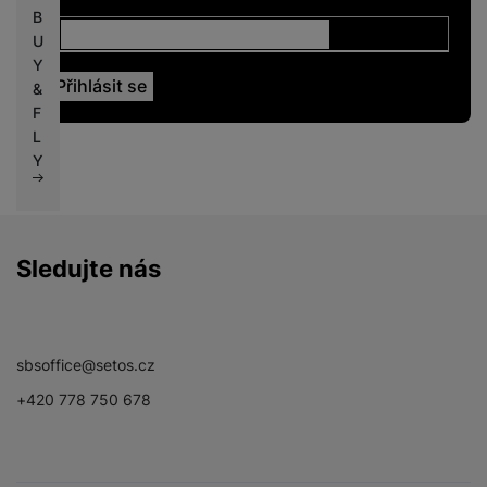
B
U
Y
&
F
L
Y
Sledujte nás
Facebook
Instagram
YouTube
sbsoffice@setos.cz
+420 778 750 678