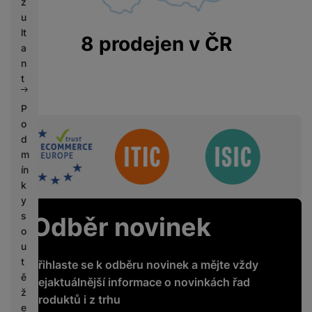
z
u
lt
8 prodejen v ČR
a
n
t
P
o
Sdružení
d
m
ín
k
y
s
Odběr novinek
o
u
t
Přihlaste se k odběru novinek a mějte vždy
ě
nejaktuálnější informace o novinkách řad
ž
produktů i z trhu
e