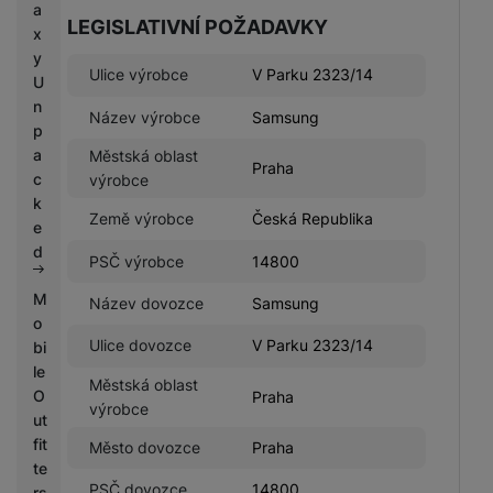
a
LEGISLATIVNÍ POŽADAVKY
x
y
Ulice výrobce
V Parku 2323/14
U
n
Název výrobce
Samsung
p
a
Městská oblast
Praha
c
výrobce
k
Země výrobce
Česká Republika
e
d
PSČ výrobce
14800
M
Název dovozce
Samsung
o
Ulice dovozce
V Parku 2323/14
bi
le
Městská oblast
O
Praha
výrobce
ut
fit
Město dovozce
Praha
te
PSČ dovozce
14800
rs