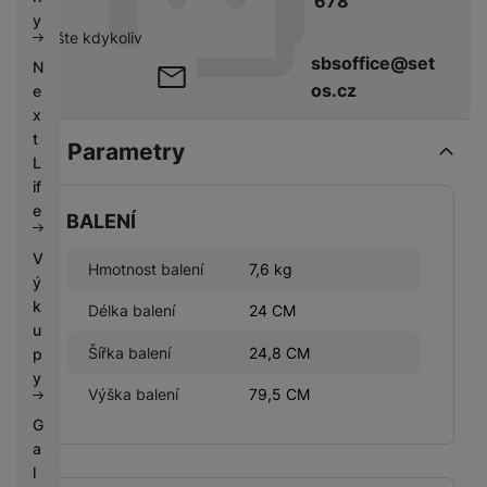
678
k
e
y
y
pište kdykoliv
sbsoffice@set
N
os.cz
e
x
t
Parametry
L
if
e
BALENÍ
V
Hmotnost balení
7,6 kg
ý
k
Délka balení
24 CM
u
Šířka balení
24,8 CM
p
y
Výška balení
79,5 CM
G
a
l