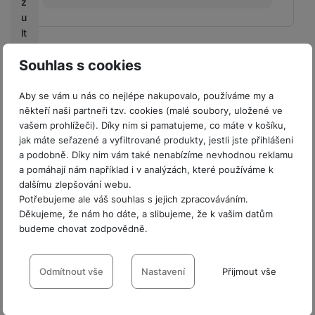
z
u
lt
a
Souhlas s cookies
n
KONEKTIVITA
t
Aby se vám u nás co nejlépe nakupovalo, používáme my a
Verze Wi-Fi
Wi-Fi 5
P
někteří naši partneři tzv. cookies (malé soubory, uložené ve
o
vašem prohlížeči). Díky nim si pamatujeme, co máte v košíku,
jak máte seřazené a vyfiltrované produkty, jestli jste přihlášeni
d
a podobně. Díky nim vám také nenabízíme nevhodnou reklamu
m
a pomáhají nám například i v analýzách, které používáme k
ín
BALENÍ
dalšímu zlepšování webu.
k
Potřebujeme ale váš souhlas s jejich zpracováváním.
y
Hmotnost balení
40,5 kg
Děkujeme, že nám ho dáte, a slibujeme, že k vašim datům
s
budeme chovat zodpovědně.
o
Délka balení
66 CM
u
Nastavení souhlasů s kategoriemi
t
Šířka balení
69,4 CM
cookies
Odmítnout vše
Nastavení
Přijmout vše
ě
Výška balení
66 CM
ž
Technické
Technické
-
bez těchto cookies náš web nebude fungovat
.
e