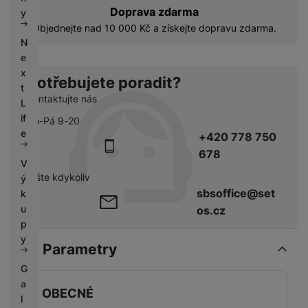
k
e
Doprava zdarma
y
y
Objednejte nad 10 000 Kč a získejte dopravu zdarma.
N
e
x
Potřebujete poradit?
t
Kontaktujte nás
L
if
Po-Pá 9-20
e
+420 778 750
678
V
pište kdykoliv
ý
sbsoffice@set
k
u
os.cz
p
y
Parametry
G
a
OBECNÉ
l