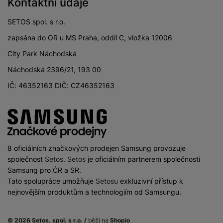
Kontaktní údaje
SETOS spol. s r.o.
zapsána do OR u MS Praha, oddíl C, vložka 12006
City Park Náchodská
Náchodská 2396/21, 193 00
IČ: 46352163 DIČ: CZ46352163
8 oficiálních značkových prodejen Samsung provozuje
společnost
Setos
.
Setos
je oficiálním partnerem společnosti
Samsung pro ČR a SR.
Tato spolupráce umožňuje
Setosu
exkluzivní přístup k
nejnovějším produktům a technologiím od Samsungu.
© 2026 Setos, spol. s r.o. /
běží na
Shopio