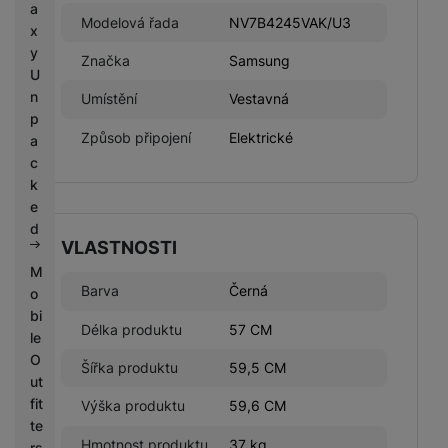
a
Modelová řada
NV7B4245VAK/U3
x
y
Značka
Samsung
U
n
Umístění
Vestavná
p
Způsob připojení
Elektrické
a
c
k
e
d
VLASTNOSTI
M
Barva
Černá
o
bi
Délka produktu
57 CM
le
O
Šířka produktu
59,5 CM
ut
fit
Výška produktu
59,6 CM
te
Hmotnost produktu
37 kg
rs