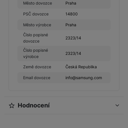
abychom vám mohli zobrazit vhodné obsahy nebo reklamy jak
Město dovozce
Praha
na našich stránkách, tak na stránkách třetích stran.
PSČ dovozce
14800
Město výrobce
Praha
Číslo popisné
2323/14
dovozce
Číslo popisné
2323/14
výrobce
Země dovozce
Česká Republika
Email dovozce
info@samsung.com
Hodnocení
Pro vkládání recenzí je nutné se přihlásit.