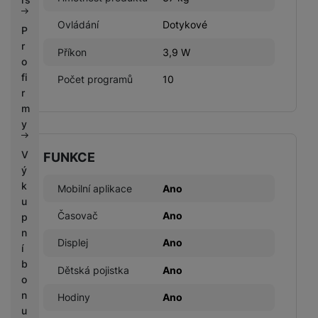
Ovládání
Dotykové
P
r
Příkon
3,9 W
o
fi
Počet programů
10
r
m
y
V
FUNKCE
ý
k
Mobilní aplikace
Ano
u
Časovač
Ano
p
n
Displej
Ano
í
b
Dětská pojistka
Ano
o
n
Hodiny
Ano
u