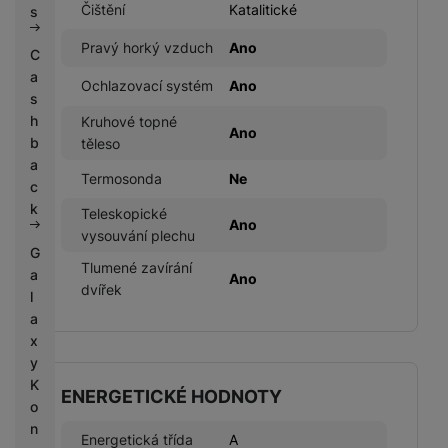
Čištění
Katalitické
s
Pravý horký vzduch
Ano
C
a
Ochlazovací systém
Ano
s
h
Kruhové topné
Ano
b
těleso
a
Termosonda
Ne
c
k
Teleskopické
Ano
vysouvání plechu
G
Tlumené zavírání
a
Ano
dvířek
l
a
x
y
K
ENERGETICKÉ HODNOTY
o
n
Energetická třída
A