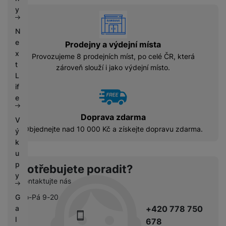
k
e
y
vyhody
y
N
e
Prodejny a výdejní místa
x
Provozujeme 8 prodejních míst, po celé ČR, která
t
zároveň slouží i jako výdejní místo.
L
if
e
Doprava zdarma
V
Objednejte nad 10 000 Kč a získejte dopravu zdarma.
ý
k
u
p
Potřebujete poradit?
y
Kontaktujte nás
G
Po-Pá 9-20
a
+420 778 750
l
678