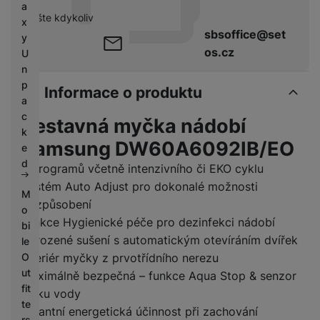
a
pište kdykoliv
x
sbsoffice@set
y
os.cz
U
n
p
Informace o produktu
a
c
Vestavná myčka nádobí
k
Samsung DW60A6092IB/EO
e
d
7 programů včetně intenzivního či EKO cyklu
Systém Auto Adjust pro dokonalé možnosti
M
přizpůsobení
o
Funkce Hygienické péče pro dezinfekci nádobí
bi
Přirozené sušení s automatickým otevíráním dvířek
le
Interiér myčky z prvotřídního nerezu
O
ut
Maximálně bezpečná – funkce Aqua Stop & senzor
fit
úniku vody
te
Brilantní energetická účinnost při zachování
rs