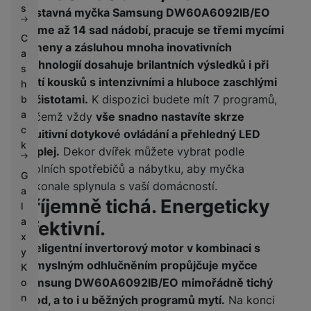
s
Vestavná myčka Samsung DW60A6092IB/EO
pojme až 14 sad nádobí, pracuje se třemi mycími
C
rameny a zásluhou mnoha inovativních
a
technologií dosahuje brilantních výsledků i při
s
mytí kousků s intenzivními a hluboce zaschlými
h
nečistotami.
K dispozici budete mít 7 programů,
b
a
přičemž vždy
vše snadno nastavíte skrze
c
intuitivní dotykové ovládání a přehledný LED
k
displej.
Dekor dvířek můžete vybrat podle
okolních spotřebičů a nábytku, aby myčka
G
dokonale splynula s vaší domácností.
a
Příjemně tichá. Energeticky
l
a
efektivní.
x
Inteligentní invertorový motor v kombinaci s
y
důmyslným odhlučněním propůjčuje myčce
K
Samsung DW60A6092IB/EO mimořádně tichý
o
n
chod, a to i u běžných programů mytí.
Na konci