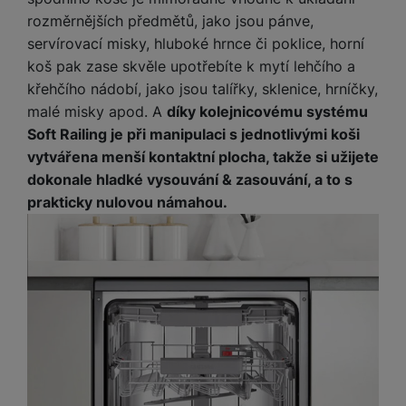
chatu
.
Povoleno
rozměrnějších předmětů, jako jsou pánve,
servírovací misky, hluboké hrnce či poklice, horní
koš pak zase skvěle upotřebíte k mytí lehčího a
Díky těmto cookies vám práci s naším webem dokážeme ještě
křehčího nádobí, jako jsou talířky, sklenice, hrníčky,
Analytické
Analytické
-
abychom věděli, jak se na webu chováte, a mohli
zpříjemnit. Dokážeme si zapamatovat vaše nastavení, mohou
malé misky apod. A
díky kolejnicovému systému
náš web dále zlepšovat
.
vám pomoci s vyplňováním formulářů, umožní nám zobrazit
Povoleno
služby jako je chat a podobně.
Soft Railing je při manipulaci s jednotlivými koši
vytvářena menší kontaktní plocha, takže si užijete
dokonale hladké vysouvání & zasouvání, a to s
Tyto cookies nám umožňují měření výkonu našeho webu i
Marketingové
Marketingové
-
abychom vás neobtěžovali nevhodnou
prakticky nulovou námahou.
našich reklamních kampaní. Jejich pomocí určujeme počet
reklamou
.
návštěv a zdroje návštěv našich internetových stránek. Data
Povoleno
získaná pomocí těchto cookies zpracováváme souhrnně a
anonymně, takže nejsme schopni identifikovat konkrétní
uživatele našeho webu.
Marketingové cookies používáme my nebo naši partneři,
abychom vám mohli zobrazit vhodné obsahy nebo reklamy jak
na našich stránkách, tak na stránkách třetích stran.