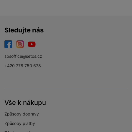
BALENÍ
Sledujte nás
Hmotnost balení
51 kg
Délka balení
64,5 CM
Facebook
Instagram
YouTube
sbsoffice@setos.cz
Šířka balení
65,5 CM
+420 778 750 678
Výška balení
87,5 CM
Vše k nákupu
LEGISLATIVNÍ POŽADAVKY
Způsoby dopravy
Ulice výrobce
V Parku 2323/14
Způsoby platby
Název výrobce
Samsung