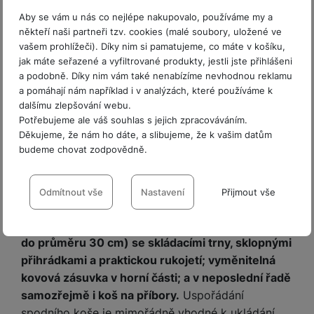
Dokonalé přizpůsobení potřebám každé kuchyně.
Aby se vám u nás co nejlépe nakupovalo, používáme my a
Sofistikovaného řešení se dočkalo také
někteří naši partneři tzv. cookies (malé soubory, uložené ve
zabezpečení –
myčka Samsung
vašem prohlížeči). Díky nim si pamatujeme, co máte v košíku,
jak máte seřazené a vyfiltrované produkty, jestli jste přihlášeni
DW60A6092IB/EO je vybavená Aqua Stopem,
a podobně. Díky nim vám také nenabízíme nevhodnou reklamu
takže vaši domácnost komplexně chrání před
a pomáhají nám například i v analýzách, které používáme k
nebezpečnými úniky vody, a dokonce i před
dalšímu zlepšování webu.
zkraty, které může způsobit elektrický proud.
Potřebujeme ale váš souhlas s jejich zpracováváním.
Brilantní.
Děkujeme, že nám ho dáte, a slibujeme, že k vašim datům
Báječně vybavený interiér
budeme chovat zodpovědně.
Vnitřek vestavné myčky Samsung
Nastavení souhlasů s kategoriemi
DW60A6092IB/EO sestává z prvotřídního
cookies
Odmítnout vše
Nastavení
Přijmout vše
nerezu a tvoří jej výškově nastavitelný horní koš
Technické
Technické
-
bez těchto cookies náš web nebude fungovat
.
s rukojetí; spodní koš (zvládne pojmout talíře až
VŽDY AKTIVNÍ
do průměru 30 cm) se skládacími trny, sklopnými
přihrádkami a praktickou rukojetí; vyměnitelná
Technické cookies umožňují váš průchod nákupním košíkem,
kovová zásuvka v horní části; a v neposlední řadě
Preferenční a rozšířené funkce
Preferenční a rozšířené funkce
-
abyste nemuseli vše
porovnávání produktů a další nezbytné funkce.
samozřejmě i koš na příbory.
Uspořádání
nastavovat znovu a abyste se s námi mohli spojit např. pomocí
spodního koše je mimořádně vhodné k ukládání