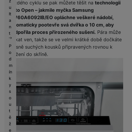
z
každého cyklu se pak můžete těšit na
technologii
u
Auto Open – jakmile myčka Samsung
lt
DW60A6092IB/EO opláchne veškeré nádobí,
a
automaticky pootevře svá dvířka o 10 cm, aby
n
podpořila proces přirozeného sušení.
Pára může
t
unikat ven, takže se ve velmi krátké době dočkáte
P
krásně suchých kousků připravených rovnou k
o
uložení do skříně.
d
m
ín
k
y
s
o
u
t
ě
ž
e