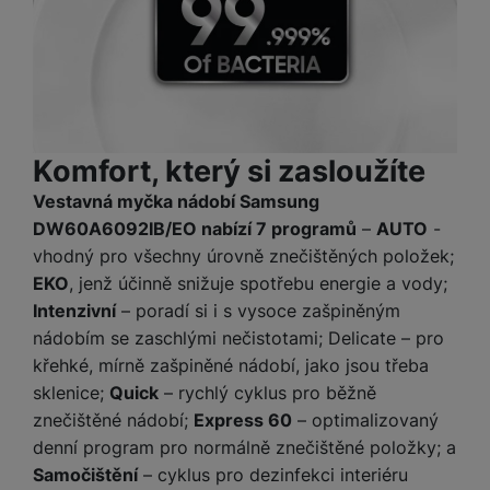
Komfort, který si zasloužíte
Vestavná myčka nádobí Samsung
DW60A6092IB/EO nabízí 7 programů
–
AUTO
-
vhodný pro všechny úrovně znečištěných položek;
EKO
, jenž účinně snižuje spotřebu energie a vody;
Intenzivní
– poradí si i s vysoce zašpiněným
nádobím se zaschlými nečistotami; Delicate – pro
křehké, mírně zašpiněné nádobí, jako jsou třeba
sklenice;
Quick
– rychlý cyklus pro běžně
znečištěné nádobí;
Express 60
– optimalizovaný
denní program pro normálně znečištěné položky; a
Samočištění
– cyklus pro dezinfekci interiéru