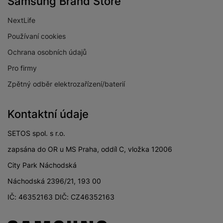
Samsung Brand Store
2323/14
výrobce
NextLife
Země dovozce
Česká Republika
Používaní cookies
Email dovozce
info@samsung.com
Ochrana osobních údajů
Pro firmy
Zpětný odběr elektrozařízení/baterií
Kontaktní údaje
SETOS spol. s r.o.
zapsána do OR u MS Praha, oddíl C, vložka 12006
City Park Náchodská
Náchodská 2396/21, 193 00
IČ: 46352163 DIČ: CZ46352163