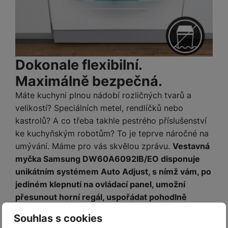
Dokonale flexibilní.
Maximálně bezpečná.
Máte kuchyni plnou nádobí rozličných tvarů a
velikostí? Speciálních metel, rendlíčků nebo
kastrolů? A co třeba takhle pestrého příslušenství
ke kuchyňským robotům? To je teprve náročné na
umývání. Máme pro vás skvělou zprávu.
Vestavná
myčka Samsung DW60A6092IB/EO disponuje
unikátním systémem Auto Adjust, s nímž vám, po
jediném klepnutí na ovládací panel, umožní
přesunout horní regál, uspořádat pohodlně
všechny kousky a vytvořit tak dostatek prostoru
Souhlas s cookies
kupříkladu i pro veliké talíře či široké podnosy.