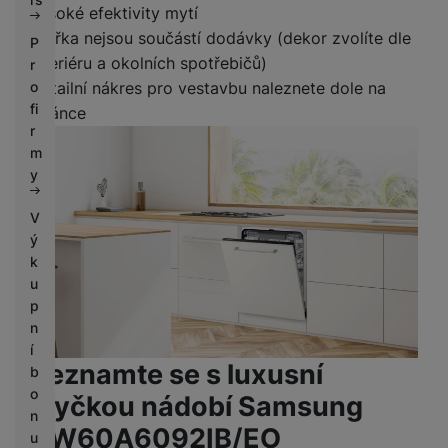
vysoké efektivity mytí
Dvířka nejsou součástí dodávky (dekor zvolíte dle
P
interiéru a okolních spotřebičů)
r
Detailní nákres pro vestavbu naleznete dole na
o
fi
stránce
r
m
y
V
ý
k
u
p
n
í
Seznamte se s luxusní
b
o
myčkou nádobí Samsung
n
DW60A6092IB/EO
u