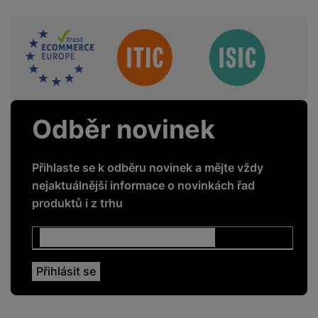
Odložený start
Ano
Sdružení
Automatické otvírání
Ano
dvířek
Odběr novinek
ENERGETICKÉ HODNOTY
Energetická třída
D
Přihlaste se k odběru novinek a mějte vždy
nejaktuálnější informace o novinkách řad
Roční spotřeba
85
produktů i z trhu
energie
Hlučnost
44 DB
Spotřeba vody
10,5 LTR
Doba trvání mycího
3,5 HOD
cyklu - Program ECO