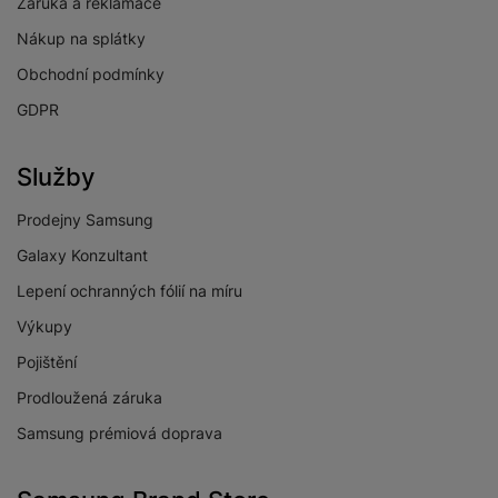
Záruka a reklamace
Městská oblast
Praha
Nákup na splátky
výrobce
Obchodní podmínky
Země výrobce
Česká Republika
GDPR
PSČ výrobce
14800
Název dovozce
Samsung
Služby
Ulice dovozce
V Parku 2323/14
Prodejny Samsung
Městská oblast
Galaxy Konzultant
Praha
výrobce
Lepení ochranných fólií na míru
Město dovozce
Praha
Výkupy
PSČ dovozce
14800
Pojištění
Prodloužená záruka
Město výrobce
Praha
Samsung prémiová doprava
Číslo popisné
2323/14
dovozce
Číslo popisné