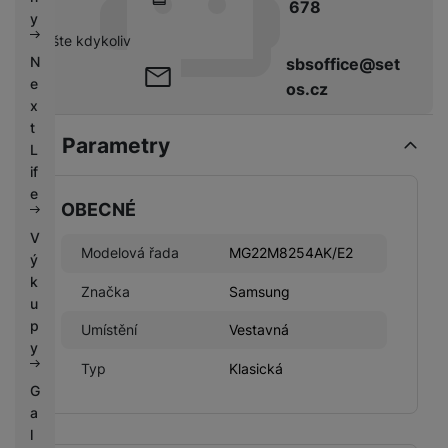
678
k
e
y
y
pište kdykoliv
N
sbsoffice@set
e
os.cz
x
t
Parametry
L
if
e
OBECNÉ
V
Modelová řada
MG22M8254AK/E2
ý
k
Značka
Samsung
u
p
Umístění
Vestavná
y
Typ
Klasická
G
a
l