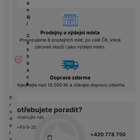
á
P
y
d
cí
ří
a
n
B
vyhody
s
s
S
ěj
e
p
l
S
i
z
o
u
D
d
Prodejny a výdejní místa
tř
š
C
d
r
Provozujeme 8 prodejních míst, po celé ČR, která
e
e
a
i
á
zároveň slouží i jako výdejní místo.
bi
n
s
s
t
č
s
h
k
o
e
t
b
y
v
v
a
é
C
í
c
Doprava zdarma
S
n
h
p
k
S
Objednejte nad 10 000 Kč a získejte dopravu zdarma.
a
y
r
D
b
tr
o
P
d
íj
é
l
r
is
e
Potřebujete poradit?
h
e
o
k
č
o
Kontaktujte nás
d
d
k
d
n
e
Po-Pá 9-20
y
i
i
j
+420 778 750
n
c
n