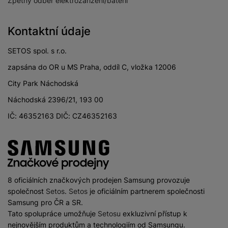
Zpětný odběr elektrozařízení/baterií
Kontaktní údaje
SETOS spol. s r.o.
zapsána do OR u MS Praha, oddíl C, vložka 12006
City Park Náchodská
Náchodská 2396/21, 193 00
IČ: 46352163 DIČ: CZ46352163
8 oficiálních značkových prodejen Samsung provozuje
společnost
Setos
.
Setos
je oficiálním partnerem společnosti
Samsung pro ČR a SR.
Tato spolupráce umožňuje
Setosu
exkluzivní přístup k
nejnovějším produktům a technologiím od Samsungu.