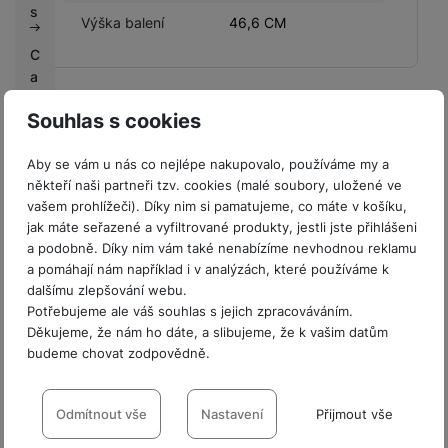
s
Výška balení
46,6 CM
C
a
s
Souhlas s cookies
h
LEGISLATIVNÍ POŽADAVKY
b
Aby se vám u nás co nejlépe nakupovalo, používáme my a
a
Ulice výrobce
V Parku 2323/14
někteří naši partneři tzv. cookies (malé soubory, uložené ve
c
vašem prohlížeči). Díky nim si pamatujeme, co máte v košíku,
k
Název výrobce
Samsung
jak máte seřazené a vyfiltrované produkty, jestli jste přihlášeni
a podobně. Díky nim vám také nenabízíme nevhodnou reklamu
Městská oblast
G
Praha
a pomáhají nám například i v analýzách, které používáme k
výrobce
a
dalšímu zlepšování webu.
l
Země výrobce
Česká Republika
Potřebujeme ale váš souhlas s jejich zpracováváním.
a
Děkujeme, že nám ho dáte, a slibujeme, že k vašim datům
x
PSČ výrobce
14800
budeme chovat zodpovědně.
y
Název dovozce
Samsung
K
Nastavení souhlasů s kategoriemi
o
cookies
Odmítnout vše
Nastavení
Přijmout vše
Ulice dovozce
V Parku 2323/14
n