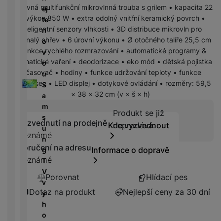
r
N
m
Vestavná multifunkční mikrovlnná trouba s grilem • kapacita 22
a
ej
P
í
v
y
a
R
ín
l • výkon 850 W • extra odolný vnitřní keramický povrch •
r
te
o
n
bí
e
k
inteligentní senzory vlhkosti • 3D distribuce mikrovln pro
n
T
n
w
é
je
d
y
dokonalý ohřev • 6 úrovní výkonu • Ø otočného talíře 25,5 cm
é
e
o
e
l
č
u
• funkce rychlého rozmrazování • automatické programy &
d
l
v
r
e
k
k
automatické vaření • deodorizace • eko mód • dětská pojistka
e
e
o
b
d
y
c
• časovač • hodiny • funkce udržování teploty • funkce
s
v
u
a
n
k
e
Grill+30sec • LED displej • dotykové ovládání • rozměry: 59,5
k
i
S
n
i
c
× 38 × 32 cm (v × š × h)
y
z
a
k
K
c
h
e
m
y
a
e
Produkt se již n
y
Produkt se již
D
/
s
b
tr
Vyzvednutí na prodejně
i
Kde vyzvednout
neprodává.
F
A
M
u
e
ý
Neznámé
g
l
u
r
n
l
m
e
a
Doručení na adresu
d
a
Informace o dopravě
g
y
h
s
s
Neznámé
i
z
T
o
t
h
o
ni
V
di
Porovnat
Hlídací pes
o
d
č
v
n
ř
D
i
Dotaz na produkt
Nejlepší ceny za 30 dní
k
ý
k
e
o
s
y
h
á
m
k
o
m