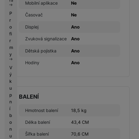
Mobilní aplikace
Ne
P
Časovač
Ne
r
Displej
Ano
o
fi
Zvuková signalizace
Ano
r
m
Dětská pojistka
Ano
y
Hodiny
Ano
V
ý
k
u
p
BALENÍ
n
í
Hmotnost balení
18,5 kg
b
Délka balení
43,4 CM
o
n
Šířka balení
70,6 CM
u