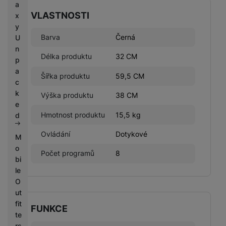
a
VLASTNOSTI
x
y
Barva
Černá
U
n
Délka produktu
32 CM
p
a
Šířka produktu
59,5 CM
c
k
Výška produktu
38 CM
e
Hmotnost produktu
15,5 kg
d
Ovládání
Dotykové
M
o
Počet programů
8
bi
le
O
ut
fit
FUNKCE
te
rs